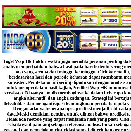
Togel Wap Hk Faktor waktu juga memiliki peranan penting da
analis memperhatikan bahwa hasil pada hari tertentu sering 
pola yang serupa dari minggu ke minggu. Oleh karena itu
berdasarkan hari dan periode keluaran dapat membantu meng
konsisten. Pendekatan ini sering dipadukan dengan analisis 
untuk memperdalam hasil kajian,Prediksi Wap HK umumnya ti
versi saja. Biasanya, analis membaginya ke dalam beberapa kat
angka alternatif, dan angka cadangan. Strategi ini bertu
fleksibilitas dan mengantisipasi kemungkinan perubahan pola yan
Dengan adanya beberapa opsi, prediksi menjadi lebih adap
data,Meski demikian, penting untuk diingat bahwa prediksi te
Tidak ada metode yang dapat menjamin hasil yang pasti. Oleh
sebaiknya dipandang sebagai referensi analisis, bukan sebaga
rasional dan pengelolaan ekspektasi sangat diperlukan agar pros