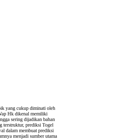
ik yang cukup diminati oleh
 Wap Hk dikenal memiliki
hingga sering dijadikan bahan
 terstruktur, prediksi Togel
wal dalam membuat prediksi
elumnya menjadi sumber utama