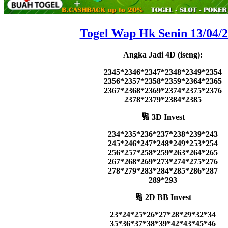
Togel Wap Hk Senin 13/04/
Angka Jadi 4D (iseng):
2345*2346*2347*2348*2349*2354
2356*2357*2358*2359*2364*2365
2367*2368*2369*2374*2375*2376
2378*2379*2384*2385
🔢 3D Invest
234*235*236*237*238*239*243
245*246*247*248*249*253*254
256*257*258*259*263*264*265
267*268*269*273*274*275*276
278*279*283*284*285*286*287
289*293
🔢 2D BB Invest
23*24*25*26*27*28*29*32*34
35*36*37*38*39*42*43*45*46