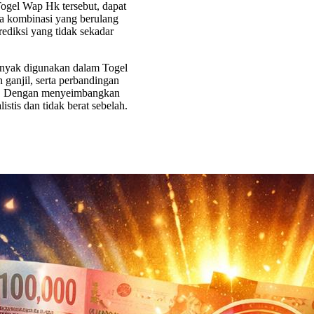
ogel Wap Hk tersebut, dapat
ta kombinasi yang berulang
ediksi yang tidak sekadar
banyak digunakan dalam Togel
ganjil, serta perbandingan
an. Dengan menyeimbangkan
istis dan tidak berat sebelah.