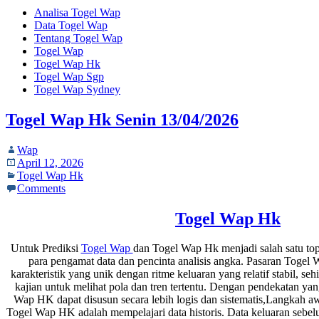
Analisa Togel Wap
Data Togel Wap
Tentang Togel Wap
Togel Wap
Togel Wap Hk
Togel Wap Sgp
Togel Wap Sydney
Togel Wap Hk Senin 13/04/2026
Wap
April 12, 2026
Togel Wap Hk
Comments
Togel Wap Hk
Untuk Prediksi
Togel Wap
dan Togel Wap Hk menjadi salah satu top
para pengamat data dan pencinta analisis angka. Pasaran Togel
karakteristik yang unik dengan ritme keluaran yang relatif stabil, se
kajian untuk melihat pola dan tren tertentu. Dengan pendekatan yang
Wap HK dapat disusun secara lebih logis dan sistematis,Langkah a
Togel Wap HK adalah mempelajari data historis. Data keluaran seb