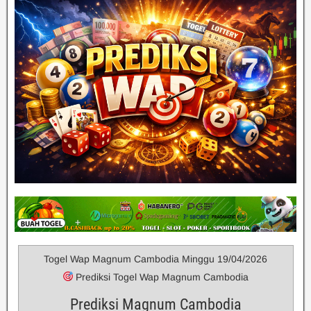
Togel Wap Magnum Cambodia Minggu 19/04/2026
Prediksi Togel Wap Magnum Cambodia
Prediksi Magnum Cambodia