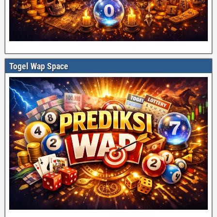
Togel Wap Space