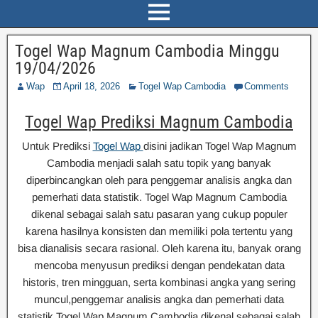
Togel Wap Magnum Cambodia Minggu
19/04/2026
Wap
April 18, 2026
Togel Wap Cambodia
Comments
Togel Wap Prediksi Magnum Cambodia
Untuk Prediksi
Togel Wap
disini jadikan Togel Wap Magnum
Cambodia menjadi salah satu topik yang banyak
diperbincangkan oleh para penggemar analisis angka dan
pemerhati data statistik. Togel Wap Magnum Cambodia
dikenal sebagai salah satu pasaran yang cukup populer
karena hasilnya konsisten dan memiliki pola tertentu yang
bisa dianalisis secara rasional. Oleh karena itu, banyak orang
mencoba menyusun prediksi dengan pendekatan data
historis, tren mingguan, serta kombinasi angka yang sering
muncul,penggemar analisis angka dan pemerhati data
statistik.Togel Wap Magnum Cambodia dikenal sebagai salah