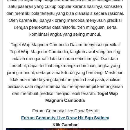
satu pasaran yang cukup populer karena hasilnya konsisten
dan memiliki pola tertentu yang bisa dianalisis secara rasional.
Oleh karena itu, banyak orang mencoba menyusun prediksi
dengan pendekatan data historis, tren mingguan, serta
kombinasi angka yang sering muncul.
Togel Wap Magnum Cambodia Dalam menyusun prediksi
Togel Wap Magnum Cambodia, langkah awal yang penting
adalah mengamati data keluaran sebelumnya. Dari data
tersebut, dapat terlihat angka-angka dominan, angka yang
jarang muncul, serta pola naik-turun yang berulang. Meskipun
tidak ada metode yang dapat menjamin hasil pasti, analisis
berbasis data dapat membantu mempersempit kemungkinan
dan membuat prediksi menjadi lebih terarah.
Togel Wap
Magnum Cambodia
Forum Comunity Live Draw Result
Forum Comunity Live Draw Hk Sgp Sydney
Klik Gambar