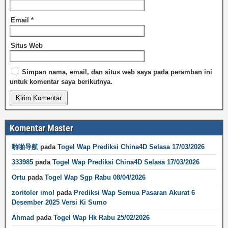
Email
*
Situs Web
Simpan nama, email, dan situs web saya pada peramban ini
untuk komentar saya berikutnya.
Komentar Master
啪啪导航
pada
Togel Wap Prediksi China4D Selasa 17/03/2026
333985
pada
Togel Wap Prediksi China4D Selasa 17/03/2026
Ortu
pada
Togel Wap Sgp Rabu 08/04/2026
zoritoler imol
pada
Prediksi Wap Semua Pasaran Akurat 6
Desember 2025 Versi Ki Sumo
Ahmad
pada
Togel Wap Hk Rabu 25/02/2026