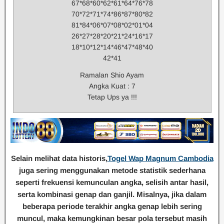
67*68*60*62*61*64*76*78
70*72*71*74*86*87*80*82
81*84*06*07*08*02*01*04
26*27*28*20*21*24*16*17
18*10*12*14*46*47*48*40
42*41
Ramalan Shio Ayam
Angka Kuat : 7
Tetap Ups ya !!!
Selain melihat data historis,
Togel Wap Magnum Cambodia
juga sering menggunakan metode statistik sederhana
seperti frekuensi kemunculan angka, selisih antar hasil,
serta kombinasi genap dan ganjil. Misalnya, jika dalam
beberapa periode terakhir angka genap lebih sering
muncul, maka kemungkinan besar pola tersebut masih