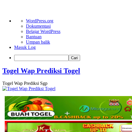
Tentang
WordPress.org
WordPress
Dokumentasi
Belajar WordPress
Bantuan
Umpan balik
Masuk Log
Cari
Togel Wap Prediksi Togel
Togel Wap Prediksi Sgp