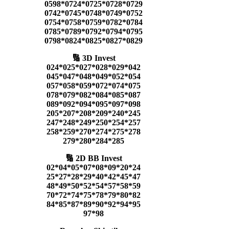
0598*0724*0725*0728*0729
0742*0745*0748*0749*0752
0754*0758*0759*0782*0784
0785*0789*0792*0794*0795
0798*0824*0825*0827*0829
🔢 3D Invest
024*025*027*028*029*042
045*047*048*049*052*054
057*058*059*072*074*075
078*079*082*084*085*087
089*092*094*095*097*098
205*207*208*209*240*245
247*248*249*250*254*257
258*259*270*274*275*278
279*280*284*285
🔢 2D BB Invest
02*04*05*07*08*09*20*24
25*27*28*29*40*42*45*47
48*49*50*52*54*57*58*59
70*72*74*75*78*79*80*82
84*85*87*89*90*92*94*95
97*98