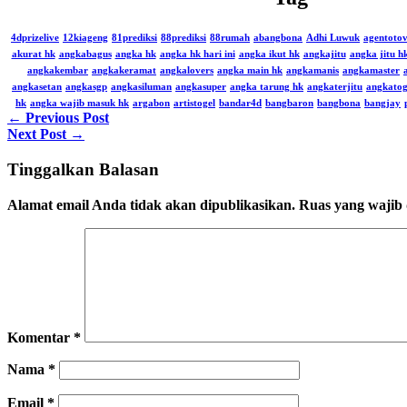
4dprizelive
12kiageng
81prediksi
88prediksi
88rumah
abangbona
Adhi Luwuk
agentotov
akurat hk
angkabagus
angka hk
angka hk hari ini
angka ikut hk
angkajitu
angka jitu h
angkakembar
angkakeramat
angkalovers
angka main hk
angkamanis
angkamaster
angkasetan
angkasgp
angkasiluman
angkasuper
angka tarung hk
angkaterjitu
angkatog
hk
angka wajib masuk hk
argabon
artistogel
bandar4d
bangbaron
bangbona
bangjay
← Previous Post
Next Post →
Tinggalkan Balasan
Alamat email Anda tidak akan dipublikasikan.
Ruas yang wajib 
Komentar
*
Nama
*
Email
*