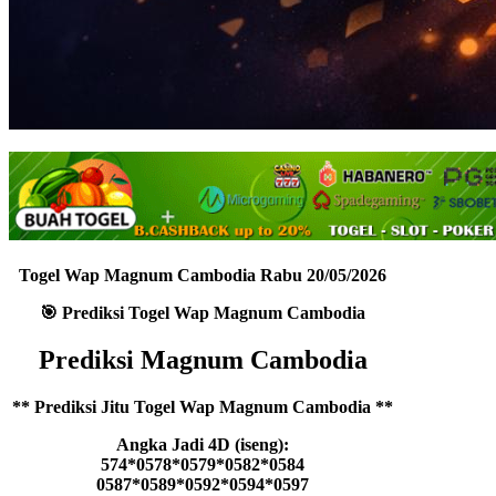
Togel Wap Magnum Cambodia Rabu 20/05/2026
🎯 Prediksi Togel Wap Magnum Cambodia
Prediksi Magnum Cambodia
** Prediksi Jitu Togel Wap Magnum Cambodia **
Angka Jadi 4D (iseng):
574*0578*0579*0582*0584
0587*0589*0592*0594*0597