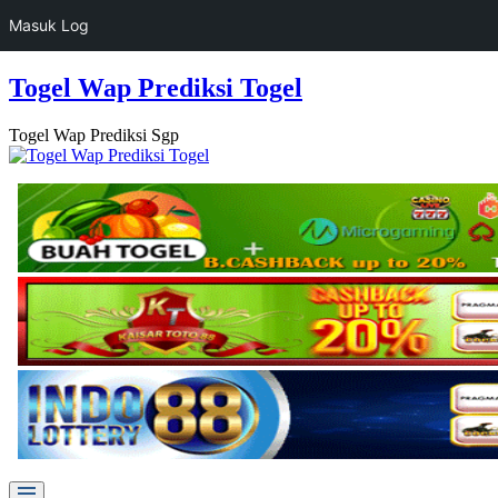
Masuk Log
Togel Wap Prediksi Togel
Togel Wap Prediksi Sgp