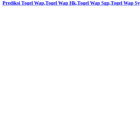
Prediksi Togel Wap,Togel Wap Hk,Togel Wap Sgp,Togel Wap S