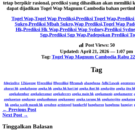
tetap berpikir rasional, prediksi yang dihasilkan akan memiliki 
dapat dijadikan Togel Wap Magnum Cambodia bahan pertimb
Togel Wap,Togel Wap Prediksi,Prediksi Togel Wap,Predik
Sukro,Prediksi Mbah Sukro,Wap Prediksi,Togel Wap Pad
Hk,Prediksi Hk Wap,Prediksi Wap Sydney,Prediksi Sydn
Sgp,Prediksi Sgp Wap,Padepokan Prediksi To
Post Views:
50
Updated: April 21, 2026 — 1:07 pm
Tag:
Togel Wap Magnum Cambodia Rabu 22/
Tag
4dprizelive
12kiageng
81prediksi
88prediksi
88rumah
abangbona
Adhi Luwuk
agentotov
akurat hk
angkabagus
angka hk
angka hk hari ini
angka ikut hk
angkajitu
angka jitu h
angkakembar
angkakeramat
angkalovers
angka main hk
angkamanis
angkamaster
angkasetan
angkasgp
angkasiluman
angkasuper
angka tarung hk
angkaterjitu
angkatog
hk
angka wajib masuk hk
argabon
artistogel
bandar4d
bangbaron
bangbona
bangjay
← Previous Post
Next Post →
Tinggalkan Balasan