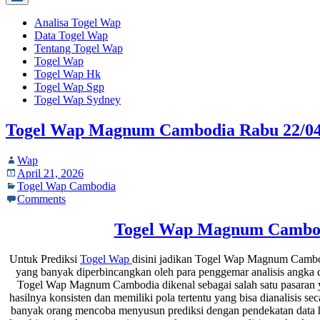
Analisa Togel Wap
Data Togel Wap
Tentang Togel Wap
Togel Wap
Togel Wap Hk
Togel Wap Sgp
Togel Wap Sydney
Togel Wap Magnum Cambodia Rabu 22/04
Wap
April 21, 2026
Togel Wap Cambodia
Comments
Togel Wap Magnum Cambo
Untuk Prediksi
Togel Wap
disini jadikan Togel Wap Magnum Cambod
yang banyak diperbincangkan oleh para penggemar analisis angka da
Togel Wap Magnum Cambodia dikenal sebagai salah satu pasaran 
hasilnya konsisten dan memiliki pola tertentu yang bisa dianalisis sec
banyak orang mencoba menyusun prediksi dengan pendekatan data his