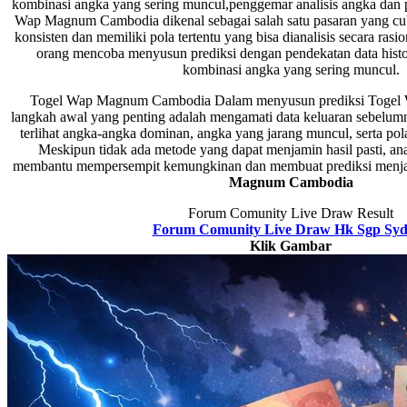
kombinasi angka yang sering muncul,penggemar analisis angka dan pe
Wap Magnum Cambodia dikenal sebagai salah satu pasaran yang cuk
konsisten dan memiliki pola tertentu yang bisa dianalisis secara rasi
orang mencoba menyusun prediksi dengan pendekatan data histor
kombinasi angka yang sering muncul.
Togel Wap Magnum Cambodia Dalam menyusun prediksi Toge
langkah awal yang penting adalah mengamati data keluaran sebelumny
terlihat angka-angka dominan, angka yang jarang muncul, serta pol
Meskipun tidak ada metode yang dapat menjamin hasil pasti, anal
membantu mempersempit kemungkinan dan membuat prediksi menjadi
Magnum Cambodia
Forum Comunity Live Draw Result
Forum Comunity Live Draw Hk Sgp Sy
Klik Gambar