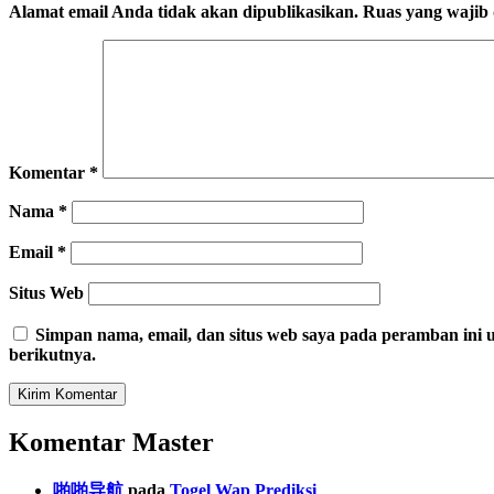
Alamat email Anda tidak akan dipublikasikan.
Ruas yang wajib 
Komentar
*
Nama
*
Email
*
Situs Web
Simpan nama, email, dan situs web saya pada peramban ini 
berikutnya.
Komentar Master
啪啪导航
pada
Togel Wap Prediksi