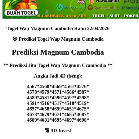
Togel Wap Magnum Cambodia Rabu 22/04/2026
🎯 Prediksi Togel Wap Magnum Cambodia
Prediksi Magnum Cambodia
** Prediksi Jitu Togel Wap Magnum Ccambodia **
Angka Jadi 4D (iseng):
4567*4568*4569*4561*4576*
4578*4579*4571*4586*4587*
4589*4581*4596*4597*4598*
4591*4516*4517*4518*4519*
4657*4658*4659*4651*4675*
4678*4679*4671*4685*4687*
4689*4681*4695*4697*4698*
🔢 3D Invest