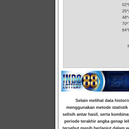
02*
25*
48*
70*
84*
Selain melihat data histori
menggunakan metode statistik 
selisih antar hasil, serta kombin
periode terakhir angka genap l
tersebut masih berlanjut dalam