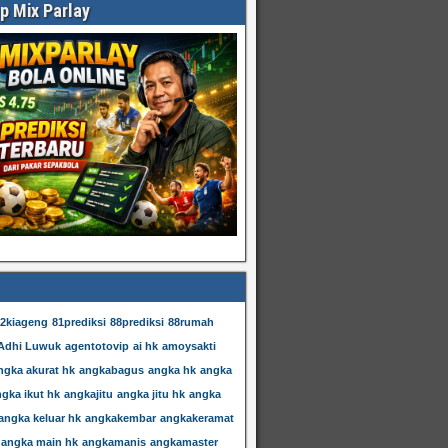
p Mix Parlay
2kiageng
81prediksi
88prediksi
88rumah
Adhi Luwuk
agentotovip
ai hk
amoysakti
ngka akurat hk
angkabagus
angka hk
angka
gka ikut hk
angkajitu
angka jitu hk
angka
angka keluar hk
angkakembar
angkakeramat
angka main hk
angkamanis
angkamaster