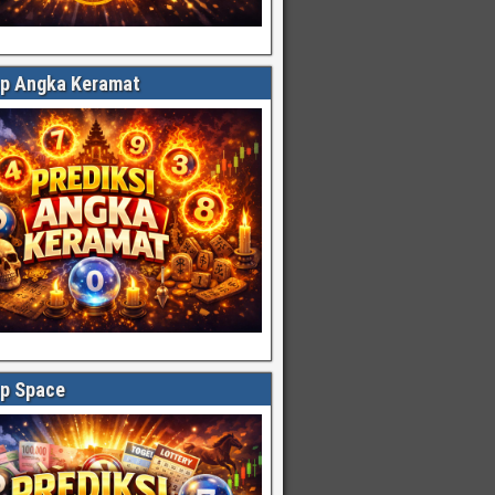
p Angka Keramat
p Space