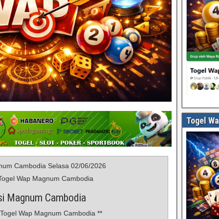
Togel Wa
num Cambodia Selasa 02/06/2026
i Togel Wap Magnum Cambodia
si Magnum Cambodia
itu Togel Wap Magnum Cambodia **