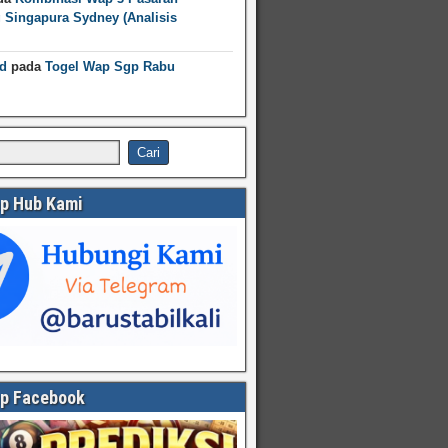
Singapura Sydney (Analisis
ld
pada
Togel Wap Sgp Rabu
p Hub Kami
ap Facebook