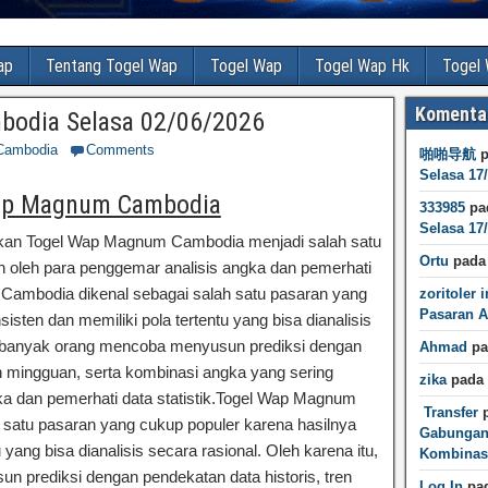
ap
Tentang Togel Wap
Togel Wap
Togel Wap Hk
Togel
Komenta
odia Selasa 02/06/2026
Cambodia
Comments
啪啪导航
p
Selasa 17
ap Magnum Cambodia
333985
pa
Selasa 17
dikan Togel Wap Magnum Cambodia menjadi salah satu
Ortu
pad
n oleh para penggemar analisis angka dan pemerhati
 Cambodia dikenal sebagai salah satu pasaran yang
zoritoler 
Pasaran A
isten dan memiliki pola tertentu yang bisa dianalisis
u, banyak orang mencoba menyusun prediksi dengan
Ahmad
pa
en mingguan, serta kombinasi angka yang sering
zika
pada
a dan pemerhati data statistik.Togel Wap Magnum
️ Transfer
p
 satu pasaran yang cukup populer karena hasilnya
Gabungan
 yang bisa dianalisis secara rasional. Oleh karena itu,
Kombinas
 prediksi dengan pendekatan data historis, tren
Log In
pa