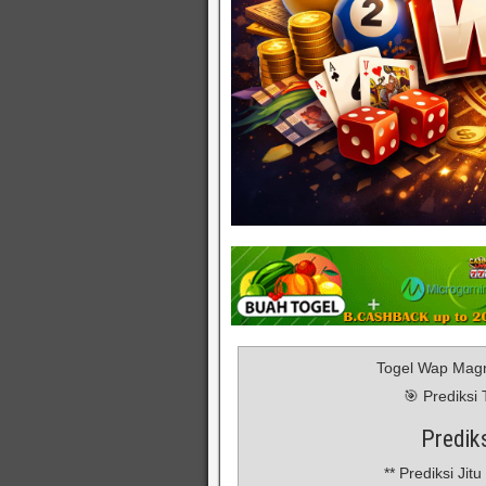
Togel Wap Mag
🎯 Prediks
Predik
** Prediksi J