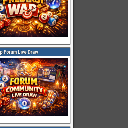
p Forum Live Draw