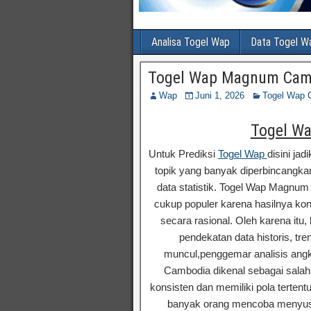
Analisa Togel Wap
Data Togel W
Togel Wap Magnum Camb
Wap
Juni 1, 2026
Togel Wap 
Togel W
Untuk Prediksi
Togel Wap
disini ja
topik yang banyak diperbincangka
data statistik. Togel Wap Magnum
cukup populer karena hasilnya kons
secara rasional. Oleh karena it
pendekatan data historis, tr
muncul,penggemar analisis angk
Cambodia dikenal sebagai salah
konsisten dan memiliki pola tertentu
banyak orang mencoba menyusun