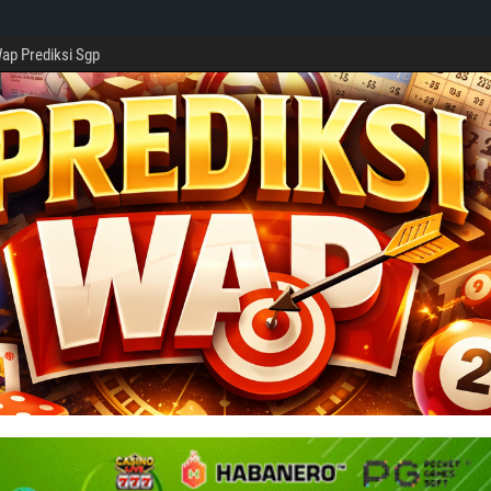
ap Prediksi Sgp