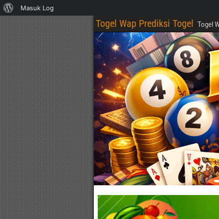
Masuk Log
Togel Wap Prediksi Togel
Togel W