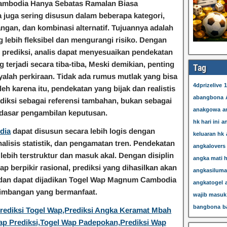
mbodia Hanya Sebatas Ramalan Biasa
uga sering disusun dalam beberapa kategori,
ngan, dan kombinasi alternatif. Tujuannya adalah
 lebih fleksibel dan mengurangi risiko. Dengan
io prediksi, analis dapat menyesuaikan pendekatan
terjadi secara tiba-tiba, Meski demikian, penting
Tag
yalah perkiraan. Tidak ada rumus mutlak yang bisa
4dprizelive
1
eh karena itu, pendekatan yang bijak dan realistis
abangbona
diksi sebagai referensi tambahan, bukan sebagai
anakgowa
a
 dasar pengambilan keputusan.
hk hari ini
an
dia
dapat disusun secara lebih logis dengan
keluaran hk
alisis statistik, dan pengamatan tren. Pendekatan
angkalovers
ebih terstruktur dan masuk akal. Dengan disiplin
angka mati 
ap berpikir rasional, prediksi yang dihasilkan akan
angkasilum
ik dan dapat dijadikan Togel Wap Magnum Cambodia
angkatogel
timbangan yang bermanfaat.
wajib masuk
bangbona
b
Prediksi Togel Wap,Prediksi Angka Keramat Mbah
ap Prediksi,Togel Wap Padepokan,Prediksi Wap