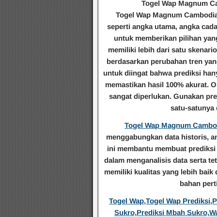
Togel Wap Magnum Ca
Togel Wap Magnum Cambodia j
seperti angka utama, angka cada
untuk memberikan pilihan yang
memiliki lebih dari satu skenar
berdasarkan perubahan tren yang 
untuk diingat bahwa prediksi han
memastikan hasil 100% akurat. Ol
sangat diperlukan. Gunakan pre
satu-satunya
Togel Wap Magnum Cambo
menggabungkan data historis, an
ini membantu membuat prediksi l
dalam menganalisis data serta tet
memiliki kualitas yang lebih ba
bahan per
Togel Wap,Togel Wap Prediksi,
Sukro,Prediksi Mbah Sukro,W