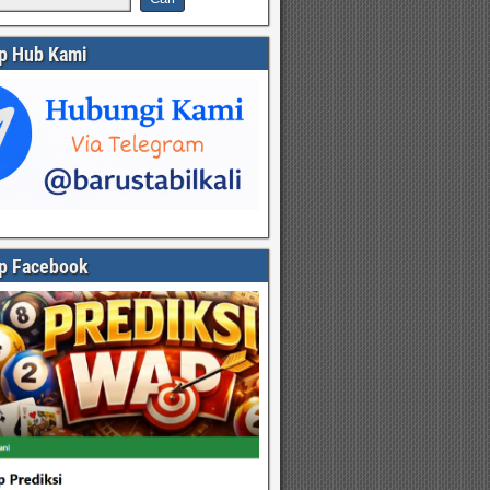
p Hub Kami
p Facebook