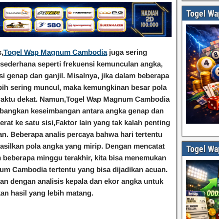
Togel Wa
s,
Togel Wap Magnum Cambodia
juga sering
sederhana seperti frekuensi kemunculan angka,
asi genap dan ganjil. Misalnya, jika dalam beberapa
ebih sering muncul, maka kemungkinan besar pola
 waktu dekat. Namun,Togel Wap Magnum Cambodia
mbangkan keseimbangan antara angka genap dan
berat ke satu sisi,Faktor lain yang tak kalah penting
n. Beberapa analis percaya bahwa hari tertentu
silkan pola angka yang mirip. Dengan mencatat
Togel Wa
m beberapa minggu terakhir, kita bisa menemukan
m Cambodia tertentu yang bisa dijadikan acuan.
an dengan analisis kepala dan ekor angka untuk
n hasil yang lebih matang.