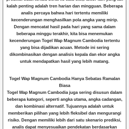
kalah penting adalah tren harian dan mingguan. Beberapa
analis percaya bahwa hari tertentu memiliki
kecenderungan menghasilkan pola angka yang mirip.
Dengan mencatat hasil pada hari yang sama dalam
beberapa minggu terakhir, kita bisa menemukan
kecenderungan Togel Wap Magnum Cambodia tertentu
yang bisa dijadikan acuan. Metode ini sering
dikombinasikan dengan analisis kepala dan ekor angka
untuk mendapatkan hasil yang lebih matang.
Togel Wap Magnum Cambodia Hanya Sebatas Ramalan
Biasa
Togel Wap Magnum Cambodia juga sering disusun dalam
beberapa kategori, seperti angka utama, angka cadangan,
dan kombinasi alternatif. Tujuannya adalah untuk
memberikan pilihan yang lebih fleksibel dan mengurangi
risiko. Dengan memiliki lebih dari satu skenario prediksi,
analis dapat menyesuaikan pendekatan berdasarkan