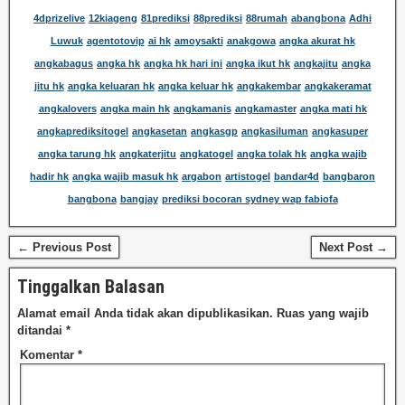
4dprizelive
12kiageng
81prediksi
88prediksi
88rumah
abangbona
Adhi
Luwuk
agentotovip
ai hk
amoysakti
anakgowa
angka akurat hk
angkabagus
angka hk
angka hk hari ini
angka ikut hk
angkajitu
angka
jitu hk
angka keluaran hk
angka keluar hk
angkakembar
angkakeramat
angkalovers
angka main hk
angkamanis
angkamaster
angka mati hk
angkaprediksitogel
angkasetan
angkasgp
angkasiluman
angkasuper
angka tarung hk
angkaterjitu
angkatogel
angka tolak hk
angka wajib
hadir hk
angka wajib masuk hk
argabon
artistogel
bandar4d
bangbaron
bangbona
bangjay
prediksi bocoran sydney wap fabiofa
← Previous Post
Next Post →
Tinggalkan Balasan
Alamat email Anda tidak akan dipublikasikan.
Ruas yang wajib
ditandai
*
Komentar
*