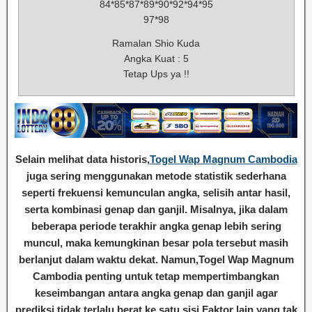
84*85*87*89*90*92*94*95
97*98
Ramalan Shio Kuda
Angka Kuat : 5
Tetap Ups ya !!
Selain melihat data historis,
Togel Wap Magnum Cambodia
juga sering menggunakan metode statistik sederhana
seperti frekuensi kemunculan angka, selisih antar hasil,
serta kombinasi genap dan ganjil. Misalnya, jika dalam
beberapa periode terakhir angka genap lebih sering
muncul, maka kemungkinan besar pola tersebut masih
berlanjut dalam waktu dekat. Namun,Togel Wap Magnum
Cambodia penting untuk tetap mempertimbangkan
keseimbangan antara angka genap dan ganjil agar
prediksi tidak terlalu berat ke satu sisi,Faktor lain yang tak