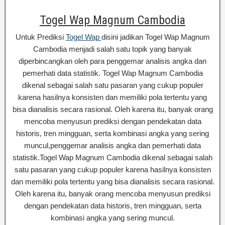
Togel Wap Magnum Cambodia
Untuk Prediksi
Togel Wap
disini jadikan Togel Wap Magnum
Cambodia menjadi salah satu topik yang banyak
diperbincangkan oleh para penggemar analisis angka dan
pemerhati data statistik. Togel Wap Magnum Cambodia
dikenal sebagai salah satu pasaran yang cukup populer
karena hasilnya konsisten dan memiliki pola tertentu yang
bisa dianalisis secara rasional. Oleh karena itu, banyak orang
mencoba menyusun prediksi dengan pendekatan data
historis, tren mingguan, serta kombinasi angka yang sering
muncul,penggemar analisis angka dan pemerhati data
statistik.Togel Wap Magnum Cambodia dikenal sebagai salah
satu pasaran yang cukup populer karena hasilnya konsisten
dan memiliki pola tertentu yang bisa dianalisis secara rasional.
Oleh karena itu, banyak orang mencoba menyusun prediksi
dengan pendekatan data historis, tren mingguan, serta
kombinasi angka yang sering muncul.