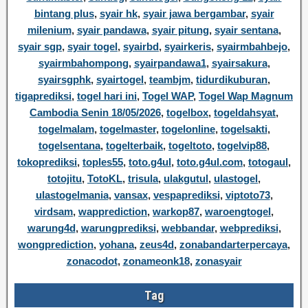
bintang plus
,
syair hk
,
syair jawa bergambar
,
syair
milenium
,
syair pandawa
,
syair pitung
,
syair sentana
,
syair sgp
,
syair togel
,
syairbd
,
syairkeris
,
syairmbahbejo
,
syairmbahompong
,
syairpandawa1
,
syairsakura
,
syairsgphk
,
syairtogel
,
teambjm
,
tidurdikuburan
,
tigaprediksi
,
togel hari ini
,
Togel WAP
,
Togel Wap Magnum
Cambodia Senin 18/05/2026
,
togelbox
,
togeldahsyat
,
togelmalam
,
togelmaster
,
togelonline
,
togelsakti
,
togelsentana
,
togelterbaik
,
togeltoto
,
togelvip88
,
tokoprediksi
,
toples55
,
toto.g4ul
,
toto.g4ul.com
,
totogaul
,
totojitu
,
TotoKL
,
trisula
,
ulakgutul
,
ulastogel
,
ulastogelmania
,
vansax
,
vespaprediksi
,
viptoto73
,
virdsam
,
wapprediction
,
warkop87
,
waroengtogel
,
warung4d
,
warungprediksi
,
webbandar
,
webprediksi
,
wongprediction
,
yohana
,
zeus4d
,
zonabandarterpercaya
,
zonacodot
,
zonameonk18
,
zonasyair
Tag