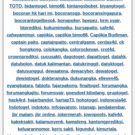
TOTO
,
bidantogel
,
bimo66
,
bintangsbobet
,
biyangtogel
,
bocoran hk hari ini
,
bocoransgp
,
bocoransingapura
,
bocorantogelbesok
,
bonapoker
,
bpepez
,
brm syair
,
btprediksi
,
bukumimpiku
,
bursapaito
,
cafe4d
,
cahayamimpi
,
capjikia
,
capjikia bimo66
,
Capjikia Budiman
,
captain paito
,
captainpaito
,
centralgame
,
cerdas4d
,
ck
hongkong
,
colokangka
,
colorockevan
,
crot4d
,
crownprediksi
,
cucusakti
,
dagotogel
,
dapattogel
,
datahk
,
datubolon
,
datuk kalimantan
,
datukringgit
,
datuktogel
,
datusunggul
,
dewaatena
,
dewacyber
,
dewatogel
,
dewiqtogel
,
dokterangka
,
dukunangka
,
elleven45
,
eyangbatara
,
fabiofa
,
fajarpakong
,
finaltogel
,
forumangka
,
forumangkajitu
,
forumsyair
,
goesdoel kilodang
,
gruptogel
,
hack4rd
,
hajarbandot
,
hartap73
,
hohotogel
,
indonesia4d
,
Indotogel
,
indototo
,
infojavatoto
,
istanajp
,
jandakembar
,
jbr malam
,
jbr online
,
jokermerah
,
jowopools
,
kafe4d
,
kakeksakti
,
kalamunyenk
,
kampleng
,
kantongprediksi
,
keluarannomor
,
keris sakti
,
kigundul
,
kimurtala
,