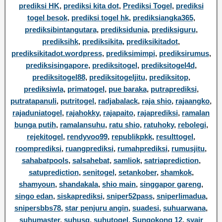
prediksi HK
,
prediksi kita dot
,
Prediksi Togel
,
prediksi
togel besok
,
prediksi togel hk
,
prediksiangka365
,
prediksibintangutara
,
prediksidunia
,
prediksiguru
,
prediksihk
,
prediksikita
,
prediksikitadot
,
prediksikitadot.wordpress
,
prediksimimpi
,
prediksirumus
,
prediksisingapore
,
prediksitogel
,
prediksitogel4d
,
prediksitogel88
,
prediksitogeljitu
,
prediksitop
,
prediksiwla
,
primatogel
,
pue baraka
,
putraprediksi
,
putratapanuli
,
putritogel
,
radjabalack
,
raja shio
,
rajaangko
,
rajaduniatogel
,
rajahokky
,
rajapaito
,
rajaprediksi
,
ramalan
bunga putih
,
ramalansuhu
,
ratu shio
,
ratuhoky
,
rebolegi
,
rejekitogel
,
rendyvoo99
,
republikpkk
,
resulttogel
,
roomprediksi
,
ruangprediksi
,
rumahprediksi
,
rumusjitu
,
sahabatpools
,
salsahebat
,
samliok
,
satriaprediction
,
satuprediction
,
senitogel
,
setankober
,
shamkok
,
shamyoun
,
shandakala
,
shio main
,
singgapor gareng
,
singo edan
,
siskaprediksi
,
sniper52pass
,
sniperlimadua
,
snipersbbs78
,
star penjuru angin
,
suadesi
,
suhuarwana
,
suhumaster
,
suhusg
,
suhutogel
,
Sungokong 12
,
syair