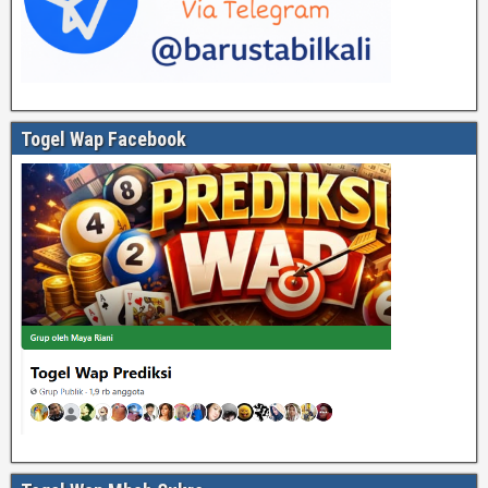
Togel Wap Facebook