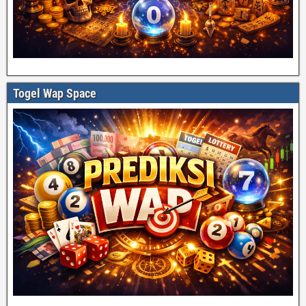
Togel Wap Space