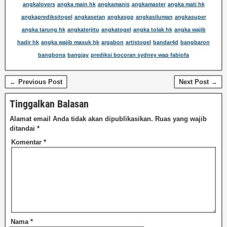
angkalovers
angka main hk
angkamanis
angkamaster
angka mati hk
angkaprediksitogel
angkasetan
angkasgp
angkasiluman
angkasuper
angka tarung hk
angkaterjitu
angkatogel
angka tolak hk
angka wajib
hadir hk
angka wajib masuk hk
argabon
artistogel
bandar4d
bangbaron
bangbona
bangjay
prediksi bocoran sydney wap fabiofa
← Previous Post
Next Post →
Tinggalkan Balasan
Alamat email Anda tidak akan dipublikasikan.
Ruas yang wajib
ditandai
*
Komentar
*
Nama
*