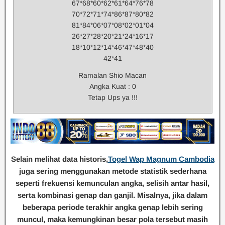
67*68*60*62*61*64*76*78
70*72*71*74*86*87*80*82
81*84*06*07*08*02*01*04
26*27*28*20*21*24*16*17
18*10*12*14*46*47*48*40
42*41
Ramalan Shio Macan
Angka Kuat : 0
Tetap Ups ya !!!
Selain melihat data historis,
Togel Wap Magnum Cambodia
juga sering menggunakan metode statistik sederhana
seperti frekuensi kemunculan angka, selisih antar hasil,
serta kombinasi genap dan ganjil. Misalnya, jika dalam
beberapa periode terakhir angka genap lebih sering
muncul, maka kemungkinan besar pola tersebut masih