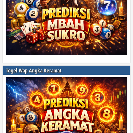
Togel Wap Angka Keramat