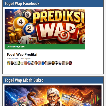
Togel Wap Facebook
Togel Wap Mbah Sukro