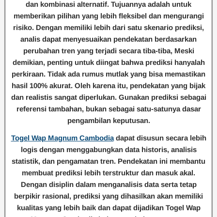
dan kombinasi alternatif. Tujuannya adalah untuk
memberikan pilihan yang lebih fleksibel dan mengurangi
risiko. Dengan memiliki lebih dari satu skenario prediksi,
analis dapat menyesuaikan pendekatan berdasarkan
perubahan tren yang terjadi secara tiba-tiba, Meski
demikian, penting untuk diingat bahwa prediksi hanyalah
perkiraan. Tidak ada rumus mutlak yang bisa memastikan
hasil 100% akurat. Oleh karena itu, pendekatan yang bijak
dan realistis sangat diperlukan. Gunakan prediksi sebagai
referensi tambahan, bukan sebagai satu-satunya dasar
pengambilan keputusan.
Togel Wap Magnum Cambodia
dapat disusun secara lebih
logis dengan menggabungkan data historis, analisis
statistik, dan pengamatan tren. Pendekatan ini membantu
membuat prediksi lebih terstruktur dan masuk akal.
Dengan disiplin dalam menganalisis data serta tetap
berpikir rasional, prediksi yang dihasilkan akan memiliki
kualitas yang lebih baik dan dapat dijadikan Togel Wap