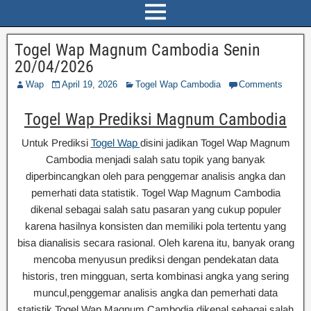
Togel Wap Magnum Cambodia Senin
20/04/2026
Wap
April 19, 2026
Togel Wap Cambodia
Comments
Togel Wap Prediksi Magnum Cambodia
Untuk Prediksi
Togel Wap
disini jadikan Togel Wap Magnum
Cambodia menjadi salah satu topik yang banyak
diperbincangkan oleh para penggemar analisis angka dan
pemerhati data statistik. Togel Wap Magnum Cambodia
dikenal sebagai salah satu pasaran yang cukup populer
karena hasilnya konsisten dan memiliki pola tertentu yang
bisa dianalisis secara rasional. Oleh karena itu, banyak orang
mencoba menyusun prediksi dengan pendekatan data
historis, tren mingguan, serta kombinasi angka yang sering
muncul,penggemar analisis angka dan pemerhati data
statistik.Togel Wap Magnum Cambodia dikenal sebagai salah