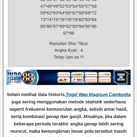
47*48*49*52*53*54*56*57*58
59*62*63*64*65*67*68*69*72
73*74*75*76*78*79*82*83*84
85*86*87*89*92*93*94*95*96
97*98
Ramalan Shio Tikus
Angka Kuat : 4
Tetap Ups ya !!!
Selain melihat data historis,
Togel Wap Magnum Cambodia
juga sering menggunakan metode statistik sederhana
seperti frekuensi kemunculan angka, selisih antar hasil,
serta kombinasi genap dan ganjil. Misalnya, jika dalam
beberapa periode terakhir angka genap lebih sering
muncul, maka kemungkinan besar pola tersebut masih