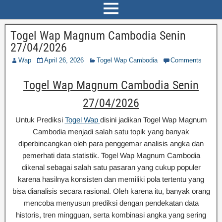
Togel Wap Magnum Cambodia Senin
27/04/2026
Wap
April 26, 2026
Togel Wap Cambodia
Comments
Togel Wap Magnum Cambodia Senin
27/04/2026
Untuk Prediksi
Togel Wap
disini jadikan Togel Wap Magnum
Cambodia menjadi salah satu topik yang banyak
diperbincangkan oleh para penggemar analisis angka dan
pemerhati data statistik. Togel Wap Magnum Cambodia
dikenal sebagai salah satu pasaran yang cukup populer
karena hasilnya konsisten dan memiliki pola tertentu yang
bisa dianalisis secara rasional. Oleh karena itu, banyak orang
mencoba menyusun prediksi dengan pendekatan data
historis, tren mingguan, serta kombinasi angka yang sering