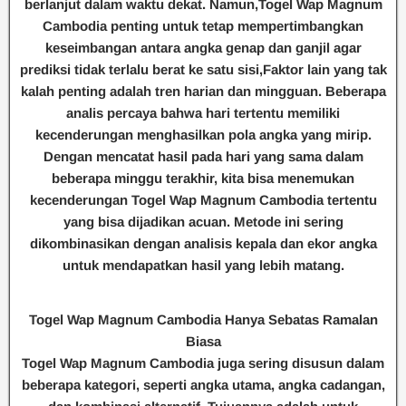
berlanjut dalam waktu dekat. Namun,Togel Wap Magnum
Cambodia penting untuk tetap mempertimbangkan
keseimbangan antara angka genap dan ganjil agar
prediksi tidak terlalu berat ke satu sisi,Faktor lain yang tak
kalah penting adalah tren harian dan mingguan. Beberapa
analis percaya bahwa hari tertentu memiliki
kecenderungan menghasilkan pola angka yang mirip.
Dengan mencatat hasil pada hari yang sama dalam
beberapa minggu terakhir, kita bisa menemukan
kecenderungan Togel Wap Magnum Cambodia tertentu
yang bisa dijadikan acuan. Metode ini sering
dikombinasikan dengan analisis kepala dan ekor angka
untuk mendapatkan hasil yang lebih matang.
Togel Wap Magnum Cambodia Hanya Sebatas Ramalan
Biasa
Togel Wap Magnum Cambodia juga sering disusun dalam
beberapa kategori, seperti angka utama, angka cadangan,