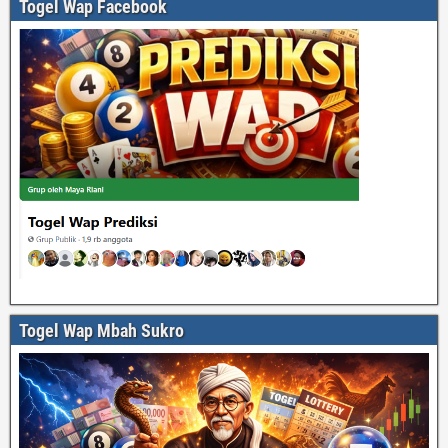
Togel Wap Facebook
Togel Wap Mbah Sukro