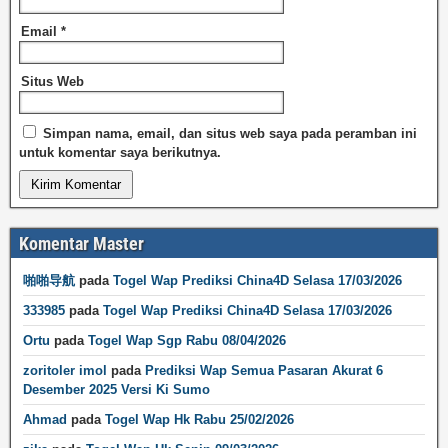
Email
*
Situs Web
Simpan nama, email, dan situs web saya pada peramban ini
untuk komentar saya berikutnya.
Komentar Master
啪啪导航
pada
Togel Wap Prediksi China4D Selasa 17/03/2026
333985
pada
Togel Wap Prediksi China4D Selasa 17/03/2026
Ortu
pada
Togel Wap Sgp Rabu 08/04/2026
zoritoler imol
pada
Prediksi Wap Semua Pasaran Akurat 6
Desember 2025 Versi Ki Sumo
Ahmad
pada
Togel Wap Hk Rabu 25/02/2026