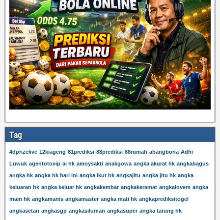
Tag
4dprizelive
12kiageng
81prediksi
88prediksi
88rumah
abangbona
Adhi
Luwuk
agentotovip
ai hk
amoysakti
anakgowa
angka akurat hk
angkabagus
angka hk
angka hk hari ini
angka ikut hk
angkajitu
angka jitu hk
angka
keluaran hk
angka keluar hk
angkakembar
angkakeramat
angkalovers
angka
main hk
angkamanis
angkamaster
angka mati hk
angkaprediksitogel
angkasetan
angkasgp
angkasiluman
angkasuper
angka tarung hk