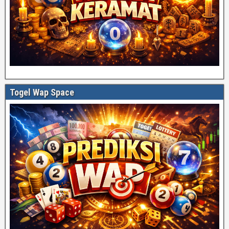
Togel Wap Space