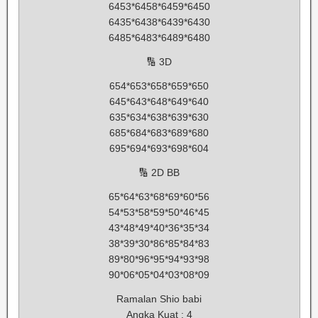
6453*6458*6459*6450
6435*6438*6439*6430
6485*6483*6489*6480
🔢 3D
654*653*658*659*650
645*643*648*649*640
635*634*638*639*630
685*684*683*689*680
695*694*693*698*604
🔢 2D BB
65*64*63*68*69*60*56
54*53*58*59*50*46*45
43*48*49*40*36*35*34
38*39*30*86*85*84*83
89*80*96*95*94*93*98
90*06*05*04*03*08*09
Ramalan Shio babi
Angka Kuat : 4