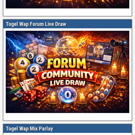
Togel Wap Forum Live Draw
Togel Wap Mix Parlay