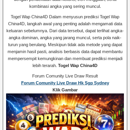
kombinasi angka yang sering muncul.
Togel Wap China4D Dalam menyusun prediksi Togel Wap
China4D, langkah awal yang penting adalah mengamati data
keluaran sebelumnya. Dari data tersebut, dapat terlihat angka-
angka dominan, angka yang jarang muncul, serta pola naik-
turun yang berulang. Meskipun tidak ada metode yang dapat
menjamin hasil pasti, analisis berbasis data dapat membantu
mempersempit kemungkinan dan membuat prediksi menjadi
lebih terarah.
Togel Wap China4D
Forum Comunity Live Draw Result
Forum Comunity Live Draw Hk Sgp Sydney
Klik Gambar