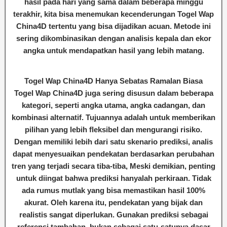
hasil pada hari yang sama dalam beberapa minggu
terakhir, kita bisa menemukan kecenderungan Togel Wap
China4D tertentu yang bisa dijadikan acuan. Metode ini
sering dikombinasikan dengan analisis kepala dan ekor
angka untuk mendapatkan hasil yang lebih matang.
Togel Wap China4D Hanya Sebatas Ramalan Biasa
Togel Wap China4D juga sering disusun dalam beberapa
kategori, seperti angka utama, angka cadangan, dan
kombinasi alternatif. Tujuannya adalah untuk memberikan
pilihan yang lebih fleksibel dan mengurangi risiko.
Dengan memiliki lebih dari satu skenario prediksi, analis
dapat menyesuaikan pendekatan berdasarkan perubahan
tren yang terjadi secara tiba-tiba, Meski demikian, penting
untuk diingat bahwa prediksi hanyalah perkiraan. Tidak
ada rumus mutlak yang bisa memastikan hasil 100%
akurat. Oleh karena itu, pendekatan yang bijak dan
realistis sangat diperlukan. Gunakan prediksi sebagai
referensi tambahan, bukan sebagai satu-satunya dasar