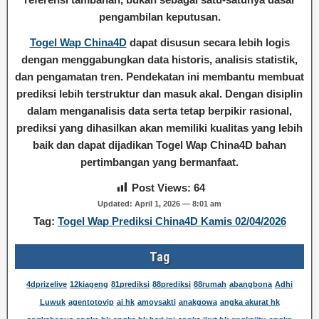
pengambilan keputusan.
Togel Wap China4D
dapat disusun secara lebih logis
dengan menggabungkan data historis, analisis statistik,
dan pengamatan tren. Pendekatan ini membantu membuat
prediksi lebih terstruktur dan masuk akal. Dengan disiplin
dalam menganalisis data serta tetap berpikir rasional,
prediksi yang dihasilkan akan memiliki kualitas yang lebih
baik dan dapat dijadikan Togel Wap China4D bahan
pertimbangan yang bermanfaat.
Post Views:
64
Updated: April 1, 2026 — 8:01 am
Tag:
Togel Wap Prediksi China4D Kamis 02/04/2026
Tag
4dprizelive
12kiageng
81prediksi
88prediksi
88rumah
abangbona
Adhi
Luwuk
agentotovip
ai hk
amoysakti
anakgowa
angka akurat hk