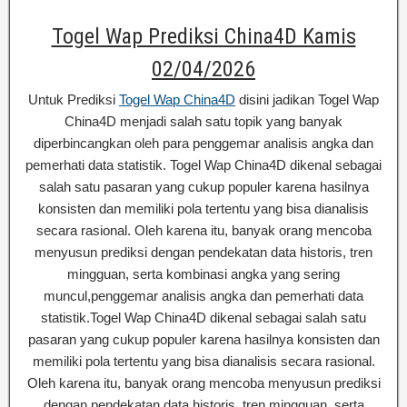
Togel Wap Prediksi China4D Kamis
02/04/2026
Untuk Prediksi
Togel Wap China4D
disini jadikan Togel Wap
China4D menjadi salah satu topik yang banyak
diperbincangkan oleh para penggemar analisis angka dan
pemerhati data statistik. Togel Wap China4D dikenal sebagai
salah satu pasaran yang cukup populer karena hasilnya
konsisten dan memiliki pola tertentu yang bisa dianalisis
secara rasional. Oleh karena itu, banyak orang mencoba
menyusun prediksi dengan pendekatan data historis, tren
mingguan, serta kombinasi angka yang sering
muncul,penggemar analisis angka dan pemerhati data
statistik.Togel Wap China4D dikenal sebagai salah satu
pasaran yang cukup populer karena hasilnya konsisten dan
memiliki pola tertentu yang bisa dianalisis secara rasional.
Oleh karena itu, banyak orang mencoba menyusun prediksi
dengan pendekatan data historis, tren mingguan, serta