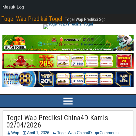
Masuk Log
Togel Wap Prediksi Togel
Togel Wap Prediksi Sgp
Togel Wap Prediksi China4D Kamis
02/04/2026
Wap
April 1, 2026
Togel Wap China4D
Comments