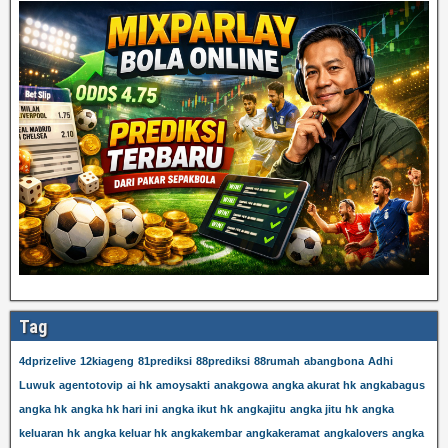
Tag
4dprizelive
12kiageng
81prediksi
88prediksi
88rumah
abangbona
Adhi
Luwuk
agentotovip
ai hk
amoysakti
anakgowa
angka akurat hk
angkabagus
angka hk
angka hk hari ini
angka ikut hk
angkajitu
angka jitu hk
angka
keluaran hk
angka keluar hk
angkakembar
angkakeramat
angkalovers
angka