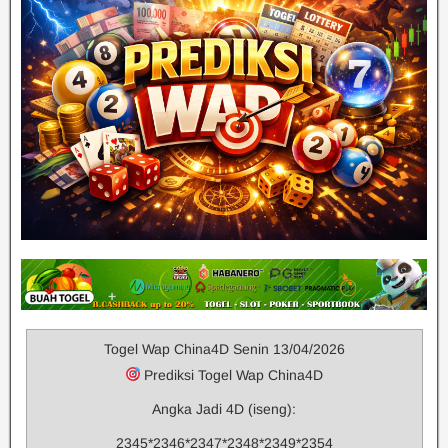
Togel Wap China4D Senin 13/04/2026
Prediksi Togel Wap China4D
Angka Jadi 4D (iseng):
2345*2346*2347*2348*2349*2354