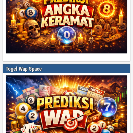
Togel Wap Space