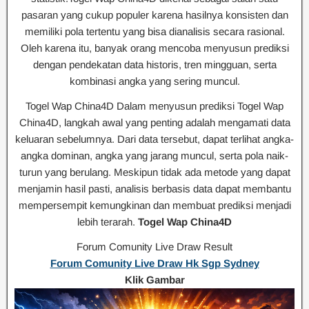
pasaran yang cukup populer karena hasilnya konsisten dan
memiliki pola tertentu yang bisa dianalisis secara rasional.
Oleh karena itu, banyak orang mencoba menyusun prediksi
dengan pendekatan data historis, tren mingguan, serta
kombinasi angka yang sering muncul.
Togel Wap China4D Dalam menyusun prediksi Togel Wap
China4D, langkah awal yang penting adalah mengamati data
keluaran sebelumnya. Dari data tersebut, dapat terlihat angka-
angka dominan, angka yang jarang muncul, serta pola naik-
turun yang berulang. Meskipun tidak ada metode yang dapat
menjamin hasil pasti, analisis berbasis data dapat membantu
mempersempit kemungkinan dan membuat prediksi menjadi
lebih terarah.
Togel Wap China4D
Forum Comunity Live Draw Result
Forum Comunity Live Draw Hk Sgp Sydney
Klik Gambar