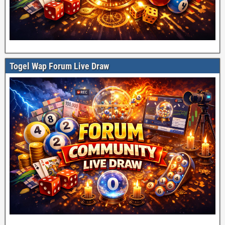
Togel Wap Forum Live Draw