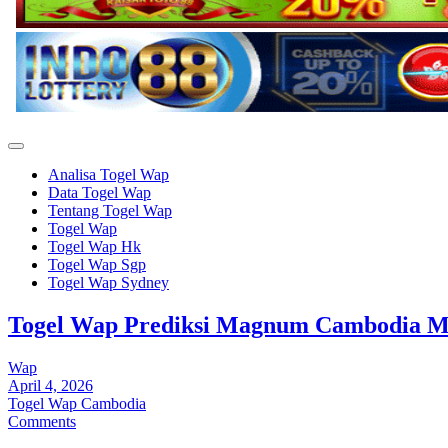
Analisa Togel Wap
Data Togel Wap
Tentang Togel Wap
Togel Wap
Togel Wap Hk
Togel Wap Sgp
Togel Wap Sydney
Togel Wap Prediksi Magnum Cambodia Mi
Wap
April 4, 2026
Togel Wap Cambodia
Comments