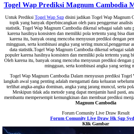
Togel Wap Prediksi Magnum Cambodia M
Untuk Prediksi
Togel Wap Sgp
disini jadikan Togel Wap Magnum C
topik yang banyak diperbincangkan oleh para penggemar analisis
statistik. Togel Wap Magnum Cambodia dikenal sebagai salah satu 
karena hasilnya konsisten dan memiliki pola tertentu yang bisa diana
karena itu, banyak orang mencoba menyusun prediksi dengan pende
mingguan, serta kombinasi angka yang sering muncul,penggemar an
data statistik.Togel Wap Magnum Cambodia dikenal sebagai salah
populer karena hasilnya konsisten dan memiliki pola tertentu yang bis
Oleh karena itu, banyak orang mencoba menyusun prediksi dengan pe
mingguan, serta kombinasi angka yang sering 
Togel Wap Magnum Cambodia Dalam menyusun prediksi Toge
langkah awal yang penting adalah mengamati data keluaran sebelumny
terlihat angka-angka dominan, angka yang jarang muncul, serta pol
Meskipun tidak ada metode yang dapat menjamin hasil pasti, anal
membantu mempersempit kemungkinan dan membuat prediksi menjadi
Magnum Cambodia
Forum Comunity Live Draw Result
Forum Comunity Live Draw Hk Sgp Sy
Klik Gambar