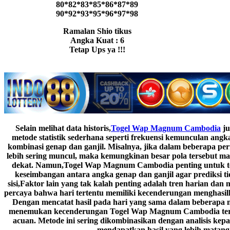
80*82*83*85*86*87*89
90*92*93*95*96*97*98
Ramalan Shio tikus
Angka Kuat : 6
Tetap Ups ya !!!
Selain melihat data historis,
Togel Wap Magnum Cambodia
ju
metode statistik sederhana seperti frekuensi kemunculan angka, 
kombinasi genap dan ganjil. Misalnya, jika dalam beberapa per
lebih sering muncul, maka kemungkinan besar pola tersebut ma
dekat. Namun,Togel Wap Magnum Cambodia penting untuk 
keseimbangan antara angka genap dan ganjil agar prediksi tid
sisi,Faktor lain yang tak kalah penting adalah tren harian dan
percaya bahwa hari tertentu memiliki kecenderungan menghasil
Dengan mencatat hasil pada hari yang sama dalam beberapa mi
menemukan kecenderungan Togel Wap Magnum Cambodia terte
acuan. Metode ini sering dikombinasikan dengan analisis kep
mendapatkan hasil yang lebih matang