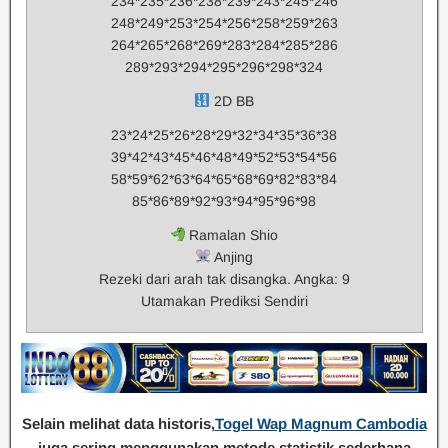
234*235*236*238*239*243*245*246
248*249*253*254*256*258*259*263
264*265*268*269*283*284*285*286
289*293*294*295*296*298*324
2D BB
23*24*25*26*28*29*32*34*35*36*38
39*42*43*45*46*48*49*52*53*54*56
58*59*62*63*64*65*68*69*82*83*84
85*86*89*92*93*94*95*96*98
Ramalan Shio
Anjing
Rezeki dari arah tak disangka. Angka: 9
Utamakan Prediksi Sendiri
Selain melihat data historis,
Togel Wap Magnum Cambodia
juga sering menggunakan metode statistik sederhana