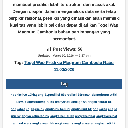
membuat prediksi lebih terstruktur dan masuk akal.
Dengan disiplin dalam menganalisis data serta tetap
berpikir rasional, prediksi yang dihasilkan akan memiliki
kualitas yang lebih baik dan dapat dijadikan Togel Wap
Magnum Cambodia bahan pertimbangan yang
bermanfaat.
Post Views:
56
Updated: Maret 10, 2026 — 5:37 pm
Tag:
Togel Wap Prediksi Magnum Cambodia Rabu
11/03/2026
Tag
4dprizelive
12kiageng
81prediksi
88prediksi
88rumah
abangbona
Adhi
Luwuk
agentotovip
ai hk
amoysakti
anakgowa
angka akurat hk
angkabagus
angka hk
angka hk hari ini
angka ikut hk
angkajitu
angka
jitu hk
angka keluaran hk
angka keluar hk
angkakembar
angkakeramat
angkalovers
angka main hk
angkamanis
angkamaster
angka mati hk