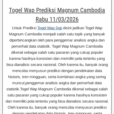
Togel Wap Prediksi Magnum Cambodia
Rabu 11/03/2026
Untuk Prediksi
Togel Wap Sgp
disini jadikan Togel Wap
Magnum Cambodia menjadi salah satu topik yang banyak
diperbincangkan oleh para penggemar analisis angka dan
pemerhati data statistik. Togel Wap Magnum Cambodia
dikenal sebagai salah satu pasaran yang cukup populer
karena hasilnya konsisten dan memiliki pola tertentu yang
bisa dianalisis secara rasional. Oleh karena itu, banyak orang
mencoba menyusun prediksi dengan pendekatan data
historis, tren mingguan, serta kombinasi angka yang sering
muncul,penggemar analisis angka dan pemerhati data
statistik.Togel Wap Magnum Cambodia dikenal sebagai salah
satu pasaran yang cukup populer karena hasilnya konsisten
dan memiliki pola tertentu yang bisa dianalisis secara rasional.
Oleh karena itu, banyak orang mencoba menyusun prediksi
dengan pendekatan data historis, tren mingguan, serta