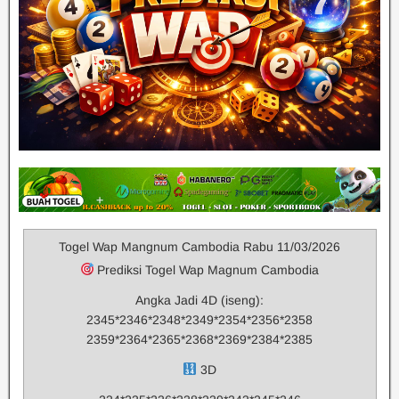
Togel Wap Mangnum Cambodia Rabu 11/03/2026
Prediksi Togel Wap Magnum Cambodia
Angka Jadi 4D (iseng):
2345*2346*2348*2349*2354*2356*2358
2359*2364*2365*2368*2369*2384*2385
3D