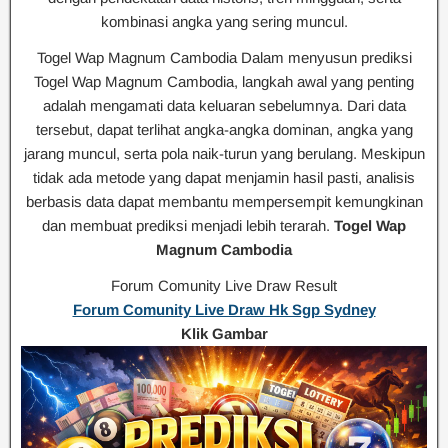
kombinasi angka yang sering muncul.
Togel Wap Magnum Cambodia Dalam menyusun prediksi
Togel Wap Magnum Cambodia, langkah awal yang penting
adalah mengamati data keluaran sebelumnya. Dari data
tersebut, dapat terlihat angka-angka dominan, angka yang
jarang muncul, serta pola naik-turun yang berulang. Meskipun
tidak ada metode yang dapat menjamin hasil pasti, analisis
berbasis data dapat membantu mempersempit kemungkinan
dan membuat prediksi menjadi lebih terarah.
Togel Wap
Magnum Cambodia
Forum Comunity Live Draw Result
Forum Comunity Live Draw Hk Sgp Sydney
Klik Gambar