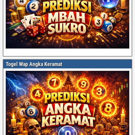
Togel Wap Angka Keramat