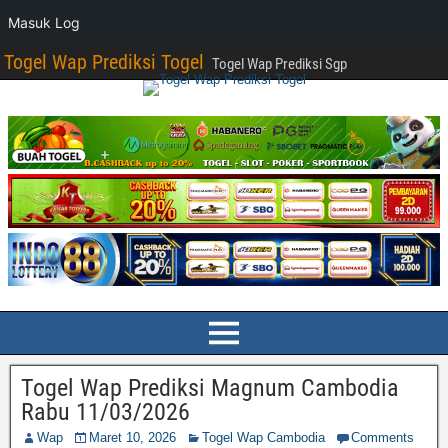
Masuk Log
Togel Wap Prediksi Togel
Togel Wap Prediksi Sgp
Togel Wap Prediksi Magnum Cambodia
Rabu 11/03/2026
Wap
Maret 10, 2026
Togel Wap Cambodia
Comments