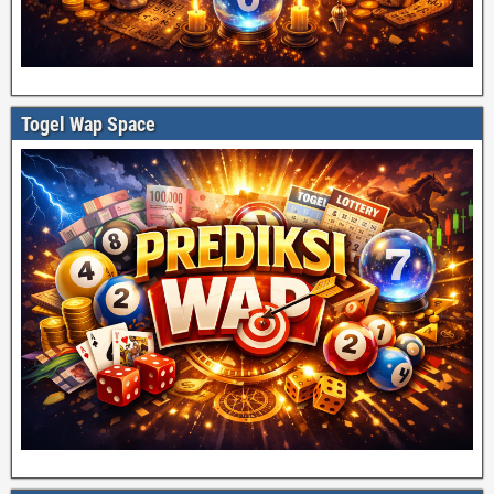
Togel Wap Space