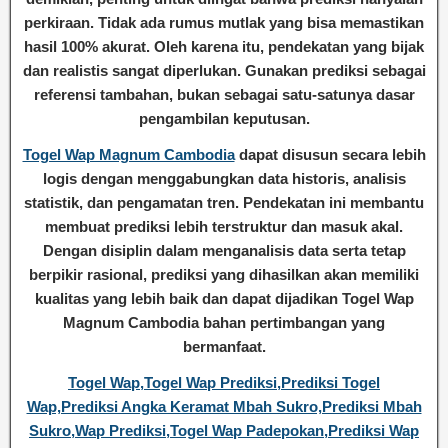
perkiraan. Tidak ada rumus mutlak yang bisa memastikan
hasil 100% akurat. Oleh karena itu, pendekatan yang bijak
dan realistis sangat diperlukan. Gunakan prediksi sebagai
referensi tambahan, bukan sebagai satu-satunya dasar
pengambilan keputusan.
Togel Wap Magnum Cambodia
dapat disusun secara lebih
logis dengan menggabungkan data historis, analisis
statistik, dan pengamatan tren. Pendekatan ini membantu
membuat prediksi lebih terstruktur dan masuk akal.
Dengan disiplin dalam menganalisis data serta tetap
berpikir rasional, prediksi yang dihasilkan akan memiliki
kualitas yang lebih baik dan dapat dijadikan Togel Wap
Magnum Cambodia bahan pertimbangan yang
bermanfaat.
Togel Wap,Togel Wap Prediksi,Prediksi Togel
Wap,Prediksi Angka Keramat Mbah Sukro,Prediksi Mbah
Sukro,Wap Prediksi,Togel Wap Padepokan,Prediksi Wap