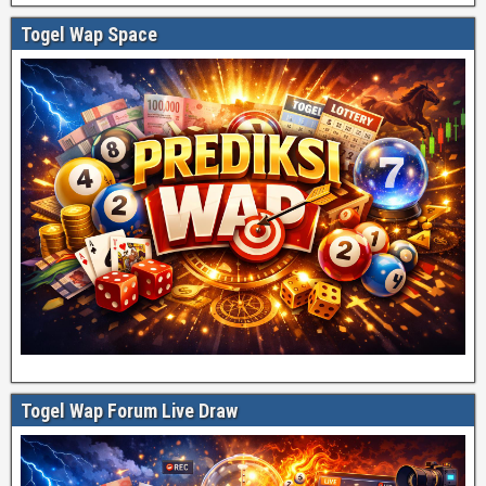
Togel Wap Space
Togel Wap Forum Live Draw