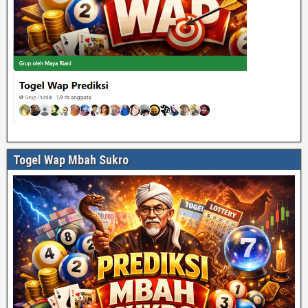
Togel Wap Mbah Sukro