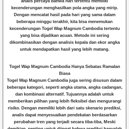
analis percaya bahwa hari tertentu memiliki
kecenderungan menghasilkan pola angka yang mirip.
Dengan mencatat hasil pada hari yang sama dalam
beberapa minggu terakhir, kita bisa menemukan
kecenderungan Togel Wap Magnum Cambodia tertentu
yang bisa dijadikan acuan. Metode ini sering
dikombinasikan dengan analisis kepala dan ekor angka
untuk mendapatkan hasil yang lebih matang.
Togel Wap Magnum Cambodia Hanya Sebatas Ramalan
Biasa
Togel Wap Magnum Cambodia juga sering disusun dalam
beberapa kategori, seperti angka utama, angka cadangan,
dan kombinasi alternatif. Tujuannya adalah untuk
memberikan pilihan yang lebih fleksibel dan mengurangi
risiko. Dengan memiliki lebih dari satu skenario prediksi,
analis dapat menyesuaikan pendekatan berdasarkan
perubahan tren yang terjadi secara tiba-tiba, Meski
demikian, penting untuk diingat bahwa prediksi hanyalah