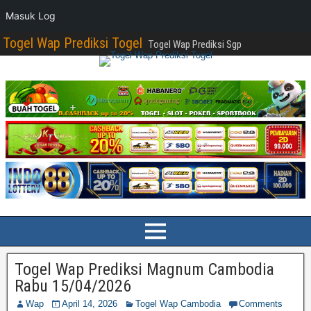
Masuk Log
Togel Wap Prediksi Togel
Togel Wap Prediksi Sgp
Togel Wap Prediksi Magnum Cambodia
Rabu 15/04/2026
Wap
April 14, 2026
Togel Wap Cambodia
Comments