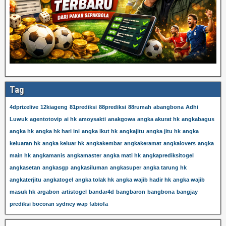
Tag
4dprizelive
12kiageng
81prediksi
88prediksi
88rumah
abangbona
Adhi
Luwuk
agentotovip
ai hk
amoysakti
anakgowa
angka akurat hk
angkabagus
angka hk
angka hk hari ini
angka ikut hk
angkajitu
angka jitu hk
angka
keluaran hk
angka keluar hk
angkakembar
angkakeramat
angkalovers
angka
main hk
angkamanis
angkamaster
angka mati hk
angkaprediksitogel
angkasetan
angkasgp
angkasiluman
angkasuper
angka tarung hk
angkaterjitu
angkatogel
angka tolak hk
angka wajib hadir hk
angka wajib
masuk hk
argabon
artistogel
bandar4d
bangbaron
bangbona
bangjay
prediksi bocoran sydney wap fabiofa