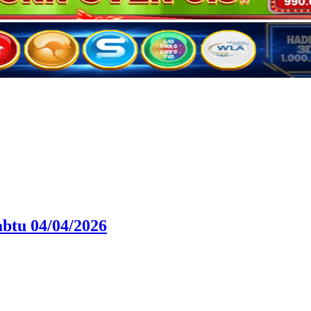
btu 04/04/2026