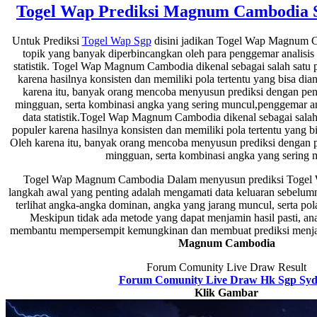
Togel Wap Prediksi Magnum Cambodia S
Untuk Prediksi
Togel Wap Sgp
disini jadikan Togel Wap Magnum C
topik yang banyak diperbincangkan oleh para penggemar analisis
statistik. Togel Wap Magnum Cambodia dikenal sebagai salah satu 
karena hasilnya konsisten dan memiliki pola tertentu yang bisa diana
karena itu, banyak orang mencoba menyusun prediksi dengan pende
mingguan, serta kombinasi angka yang sering muncul,penggemar an
data statistik.Togel Wap Magnum Cambodia dikenal sebagai salah
populer karena hasilnya konsisten dan memiliki pola tertentu yang bis
Oleh karena itu, banyak orang mencoba menyusun prediksi dengan pe
mingguan, serta kombinasi angka yang sering 
Togel Wap Magnum Cambodia Dalam menyusun prediksi Toge
langkah awal yang penting adalah mengamati data keluaran sebelumny
terlihat angka-angka dominan, angka yang jarang muncul, serta pol
Meskipun tidak ada metode yang dapat menjamin hasil pasti, anal
membantu mempersempit kemungkinan dan membuat prediksi menjadi
Magnum Cambodia
Forum Comunity Live Draw Result
Forum Comunity Live Draw Hk Sgp Sy
Klik Gambar