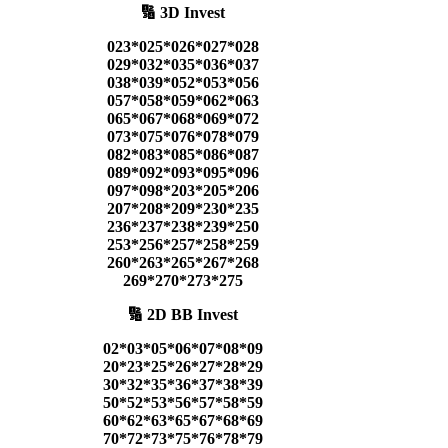
🔢 3D Invest
023*025*026*027*028
029*032*035*036*037
038*039*052*053*056
057*058*059*062*063
065*067*068*069*072
073*075*076*078*079
082*083*085*086*087
089*092*093*095*096
097*098*203*205*206
207*208*209*230*235
236*237*238*239*250
253*256*257*258*259
260*263*265*267*268
269*270*273*275
🔢 2D BB Invest
02*03*05*06*07*08*09
20*23*25*26*27*28*29
30*32*35*36*37*38*39
50*52*53*56*57*58*59
60*62*63*65*67*68*69
70*72*73*75*76*78*79