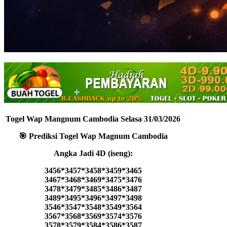
Togel Wap Mangnum Cambodia Selasa 31/03/2026
🎯 Prediksi Togel Wap Magnum Cambodia
Angka Jadi 4D (iseng):
3456*3457*3458*3459*3465
3467*3468*3469*3475*3476
3478*3479*3485*3486*3487
3489*3495*3496*3497*3498
3546*3547*3548*3549*3564
3567*3568*3569*3574*3576
3578*3579*3584*3586*3587