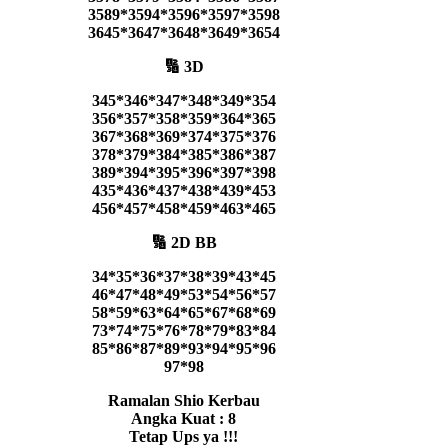
3589*3594*3596*3597*3598
3645*3647*3648*3649*3654
🔢 3D
345*346*347*348*349*354
356*357*358*359*364*365
367*368*369*374*375*376
378*379*384*385*386*387
389*394*395*396*397*398
435*436*437*438*439*453
456*457*458*459*463*465
🔢 2D BB
34*35*36*37*38*39*43*45
46*47*48*49*53*54*56*57
58*59*63*64*65*67*68*69
73*74*75*76*78*79*83*84
85*86*87*89*93*94*95*96
97*98
Ramalan Shio Kerbau
Angka Kuat : 8
Tetap Ups ya !!!