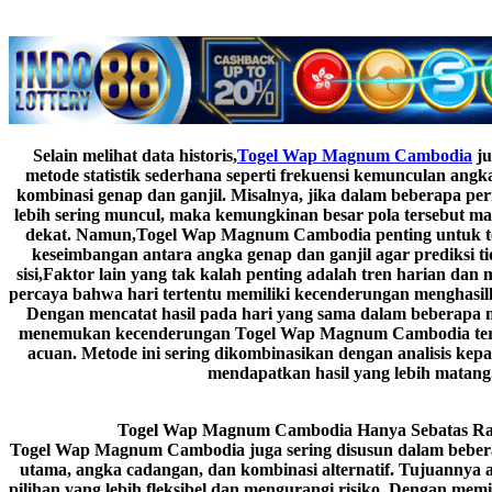
Selain melihat data historis,
Togel Wap Magnum Cambodia
ju
metode statistik sederhana seperti frekuensi kemunculan angka, 
kombinasi genap dan ganjil. Misalnya, jika dalam beberapa per
lebih sering muncul, maka kemungkinan besar pola tersebut ma
dekat. Namun,Togel Wap Magnum Cambodia penting untuk 
keseimbangan antara angka genap dan ganjil agar prediksi tid
sisi,Faktor lain yang tak kalah penting adalah tren harian dan
percaya bahwa hari tertentu memiliki kecenderungan menghasil
Dengan mencatat hasil pada hari yang sama dalam beberapa mi
menemukan kecenderungan Togel Wap Magnum Cambodia terte
acuan. Metode ini sering dikombinasikan dengan analisis kep
mendapatkan hasil yang lebih matang
Togel Wap Magnum Cambodia Hanya Sebatas Ra
Togel Wap Magnum Cambodia juga sering disusun dalam beberap
utama, angka cadangan, dan kombinasi alternatif. Tujuannya
pilihan yang lebih fleksibel dan mengurangi risiko. Dengan memil