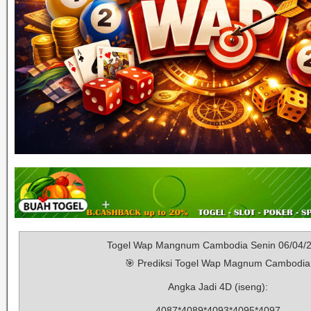
Togel Wap Mangnum Cambodia Senin 06/04/
🎯 Prediksi Togel Wap Magnum Cambodia
Angka Jadi 4D (iseng):
4087*4089*4093*4095*4097