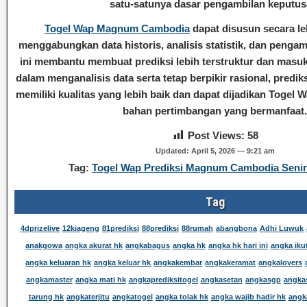
satu-satunya dasar pengambilan keputus
Togel Wap Magnum Cambodia
dapat disusun secara le
menggabungkan data historis, analisis statistik, dan penga
ini membantu membuat prediksi lebih terstruktur dan masuk 
dalam menganalisis data serta tetap berpikir rasional, predik
memiliki kualitas yang lebih baik dan dapat dijadikan Tog
bahan pertimbangan yang bermanfaat
Post Views:
58
Updated: April 5, 2026 — 9:21 am
Tag:
Togel Wap Prediksi Magnum Cambodia Senin
Tag
4dprizelive
12kiageng
81prediksi
88prediksi
88rumah
abangbona
Adhi Luwuk
anakgowa
angka akurat hk
angkabagus
angka hk
angka hk hari ini
angka iku
angka keluaran hk
angka keluar hk
angkakembar
angkakeramat
angkalovers
angkamaster
angka mati hk
angkaprediksitogel
angkasetan
angkasgp
angka
tarung hk
angkaterjitu
angkatogel
angka tolak hk
angka wajib hadir hk
angk