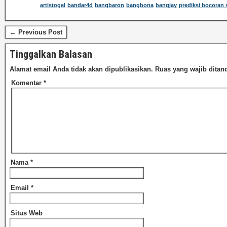
artistogel
bandar4d
bangbaron
bangbona
bangjay
prediksi bocoran 
← Previous Post
Tinggalkan Balasan
Alamat email Anda tidak akan dipublikasikan.
Ruas yang wajib ditan
Komentar
*
Nama
*
Email
*
Situs Web