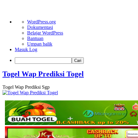
Tentang
WordPress.org
WordPress
Dokumentasi
Belajar WordPress
Bantuan
Umpan balik
Masuk Log
Cari
Togel Wap Prediksi Togel
Togel Wap Prediksi Sgp