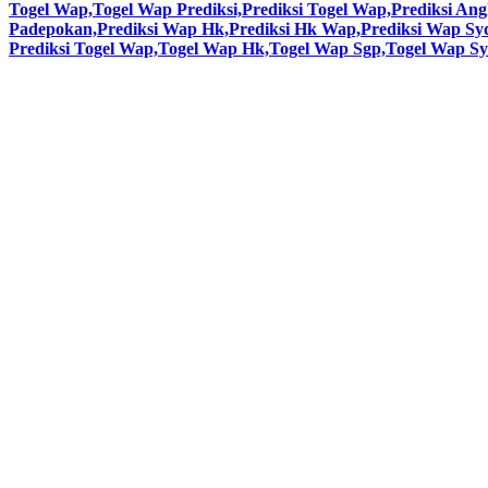
Togel Wap,Togel Wap Prediksi,Prediksi Togel Wap,Prediksi A
Padepokan,Prediksi Wap Hk,Prediksi Hk Wap,Prediksi Wap Sy
Prediksi Togel Wap,Togel Wap Hk,Togel Wap Sgp,Togel Wap S