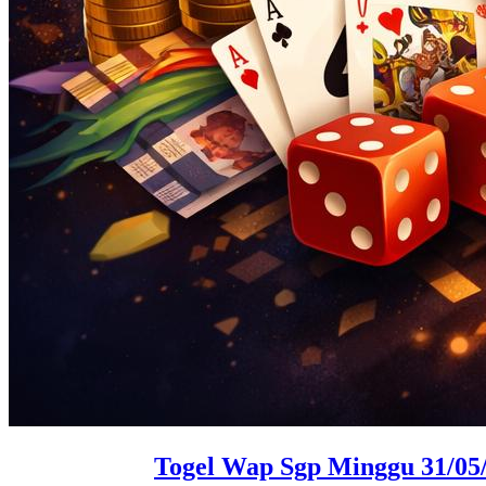
Togel Wap Sgp Minggu 31/05