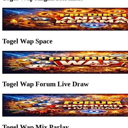
Togel Wap Space
Togel Wap Forum Live Draw
Togel Wap Mix Parlay