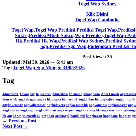
Togel Wap Sydney
Klik Disini
Togel Wap Cambodia
Togel Wap,Togel Wap Prediksi,Prediksi Togel Wap,Predik
Sukro,Prediksi Mbah Sukro,Wap Prediksi,Togel Wap Pad
Hk,Prediksi Hk Wap,Prediksi Wap Sydney,Prediksi Sydn
Sgp,Prediksi Sgp Wap,Padepokan Prediksi To
Post Views:
35
Updated: Mei 30, 2026 — 6:41 am
Tag:
Togel Wap Sgp Minggu 31/05/2026
Tag
4dprizelive
12kiageng
81prediksi
88prediksi
88rumah
abangbona
Adhi Luwuk
agentotov
akurat hk
angkabagus
angka hk
angka hk hari ini
angka ikut hk
angkajitu
angka jitu hk
angkakembar
angkakeramat
angkalovers
angka main hk
angkamanis
angkamaster
angk
angkasetan
angkasgp
angkasiluman
angkasuper
angka tarung hk
angkaterjitu
angkatoge
hk
angka wajib masuk hk
argabon
artistogel
bandar4d
bangbaron
bangbona
bangjay
pr
← Previous Post
Next Post →