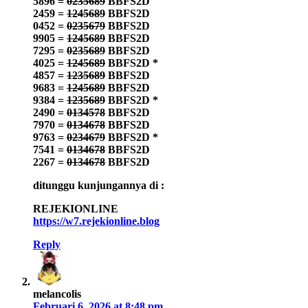
5896 =
0235689
BBFS2D
2459 =
1245689
BBFS2D
0452 =
0235679
BBFS2D
9905 =
1245689
BBFS2D
7295 =
0235689
BBFS2D
4025 =
1245689
BBFS2D *
4857 =
1235689
BBFS2D
9683 =
1245689
BBFS2D
9384 =
1235689
BBFS2D *
2490 =
0134578
BBFS2D
7970 =
0134678
BBFS2D
9763 =
0234679
BBFS2D *
7541 =
0134678
BBFS2D
2267 =
0134678
BBFS2D
ditunggu kunjungannya di :
REJEKIONLINE
https://w7.rejekionline.blog
Reply
melancolis
Februari 6, 2026 at 8:48 pm