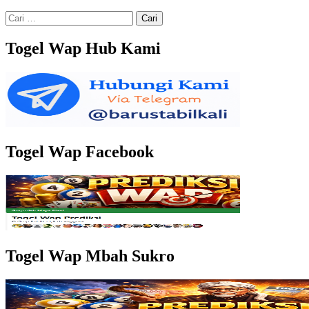
Cari
untuk:
Togel Wap Hub Kami
Togel Wap Facebook
Togel Wap Mbah Sukro