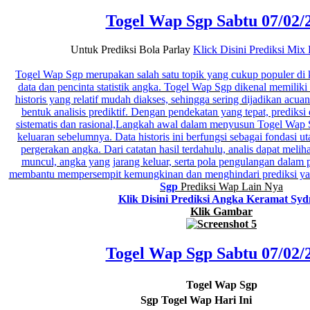
Togel Wap Sgp Sabtu 07/02/
Untuk Prediksi Bola Parlay
Klick Disini Prediksi Mix 
Togel Wap Sgp merupakan salah satu topik yang cukup populer di k
data dan pencinta statistik angka. Togel Wap Sgp dikenal memiliki r
historis yang relatif mudah diakses, sehingga sering dijadikan acu
bentuk analisis prediktif. Dengan pendekatan yang tepat, prediksi 
sistematis dan rasional,Langkah awal dalam menyusun Togel Wap 
keluaran sebelumnya. Data historis ini berfungsi sebagai fondasi
pergerakan angka. Dari catatan hasil terdahulu, analis dapat meli
muncul, angka yang jarang keluar, serta pola pengulangan dalam pe
membantu mempersempit kemungkinan dan menghindari prediksi yan
Sgp
Prediksi Wap Lain Nya
Klik Disini Prediksi Angka Keramat Syd
Klik Gambar
Togel Wap Sgp Sabtu 07/02/
Togel Wap Sgp
Sgp Togel Wap Hari Ini