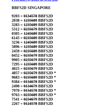
BBFS2D SINGAPORE
9203 =
0134578
BBFS2D
2038 =
1235689
BBFS2D
3283 =
1235689
BBFS2D
5312 =
0235679
BBFS2D
0305 =
1245689
BBFS2D
6145 =
0235689
BBFS2D
3236 =
1245689
BBFS2D
5896 =
1235689
BBFS2D
2459 =
0235689
BBFS2D
0452 =
0235679
BBFS2D
9905 =
0235679
BBFS2D
7295 =
1235689
BBFS2D
4025 =
0235679
BBFS2D
4857 =
0235679
BBFS2D *
9683 =
0235689
BBFS2D *
9384 =
0134678
BBFS2D *
2490 =
0134679
BBFS2D
7970 =
0134578
BBFS2D *
9763 =
0235689
BBFS2D *
7541 =
0234679
BBFS2D
2267 =
0124578
BBFS2D