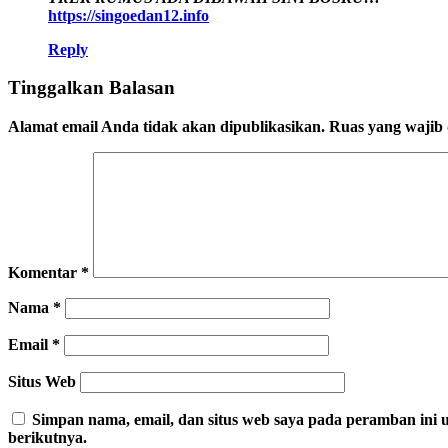
https://singoedan12.info
Reply
Tinggalkan Balasan
Alamat email Anda tidak akan dipublikasikan.
Ruas yang wajib 
Komentar
*
Nama
*
Email
*
Situs Web
Simpan nama, email, dan situs web saya pada peramban ini 
berikutnya.