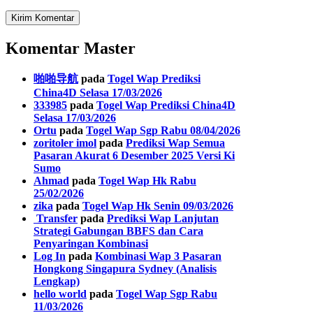
Komentar Master
啪啪导航
pada
Togel Wap Prediksi
China4D Selasa 17/03/2026
333985
pada
Togel Wap Prediksi China4D
Selasa 17/03/2026
Ortu
pada
Togel Wap Sgp Rabu 08/04/2026
zoritoler imol
pada
Prediksi Wap Semua
Pasaran Akurat 6 Desember 2025 Versi Ki
Sumo
Ahmad
pada
Togel Wap Hk Rabu
25/02/2026
zika
pada
Togel Wap Hk Senin 09/03/2026
️ Transfer
pada
Prediksi Wap Lanjutan
Strategi Gabungan BBFS dan Cara
Penyaringan Kombinasi
Log In
pada
Kombinasi Wap 3 Pasaran
Hongkong Singapura Sydney (Analisis
Lengkap)
hello world
pada
Togel Wap Sgp Rabu
11/03/2026