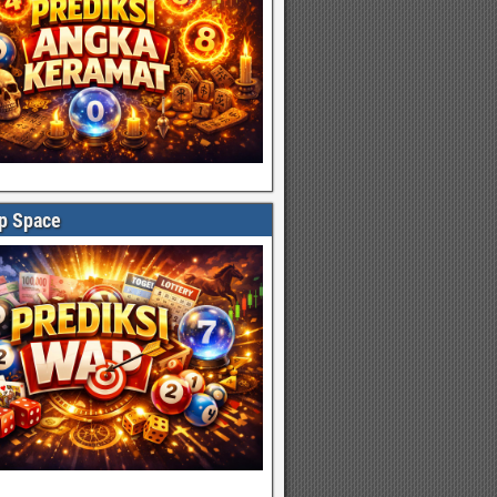
p Space