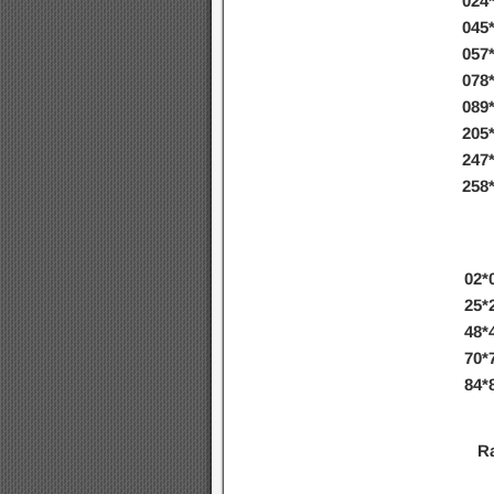
024
045
057
078
089
205
247
258
02*
25*
48*
70*
84*
R