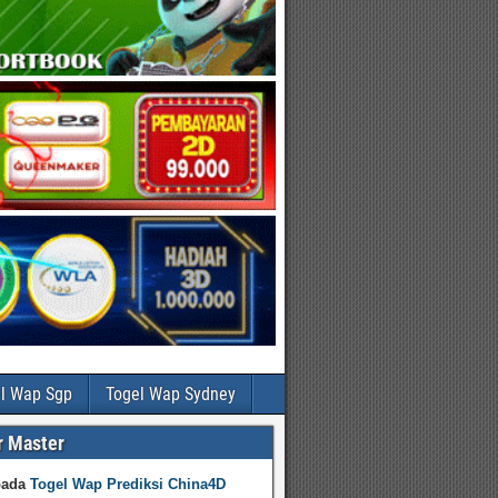
l Wap Sgp
Togel Wap Sydney
 Master
ada
Togel Wap Prediksi China4D