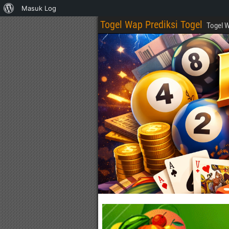
Masuk Log
Togel Wap Prediksi Togel
Togel W