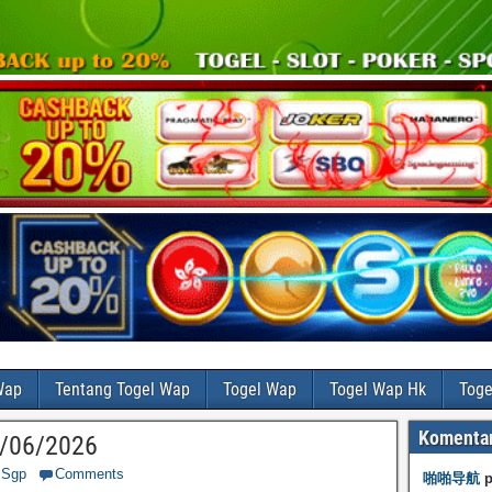
Wap
Tentang Togel Wap
Togel Wap
Togel Wap Hk
Toge
Komentar
3/06/2026
 Sgp
Comments
啪啪导航
p