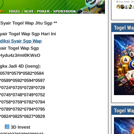
 Syair Togel Wap Jitu Sgp **
Togel Wa
yair Togel Wap Sgp Hari Ini
diksi Syair Sgp Wap
yair Togel Wap Sgp
gka Jadi 4D (iseng):
*0578*0579*0582*0584
*0589*0592*0594*0597
*0724*0725*0728*0729
*0745*0748*0749*0752
*0758*0759*0782*0784
*0789*0792*0794*0795
Togel Wa
*0824*0825*0827*0829
3D Invest