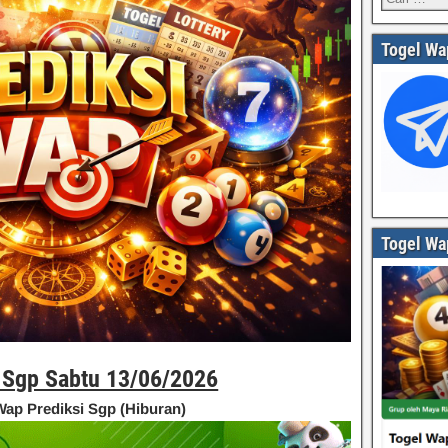
Togel Wa
Togel Wa
 Sgp Sabtu 13/06/2026
ap Prediksi Sgp (Hiburan)