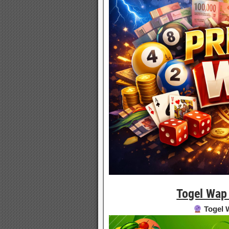
Togel Wap
Togel W