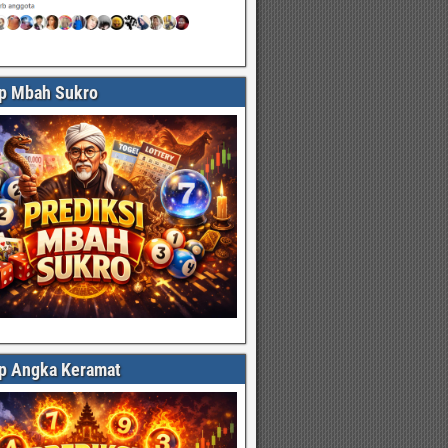
p Mbah Sukro
p Angka Keramat