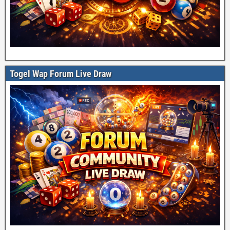
Togel Wap Forum Live Draw