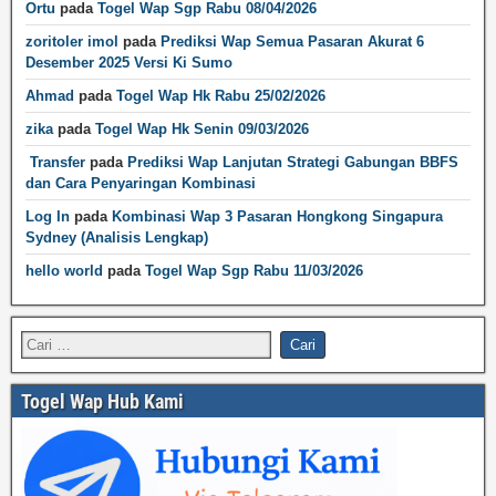
Ortu
pada
Togel Wap Sgp Rabu 08/04/2026
zoritoler imol
pada
Prediksi Wap Semua Pasaran Akurat 6
Desember 2025 Versi Ki Sumo
Ahmad
pada
Togel Wap Hk Rabu 25/02/2026
zika
pada
Togel Wap Hk Senin 09/03/2026
️ Transfer
pada
Prediksi Wap Lanjutan Strategi Gabungan BBFS
dan Cara Penyaringan Kombinasi
Log In
pada
Kombinasi Wap 3 Pasaran Hongkong Singapura
Sydney (Analisis Lengkap)
hello world
pada
Togel Wap Sgp Rabu 11/03/2026
Togel Wap Hub Kami