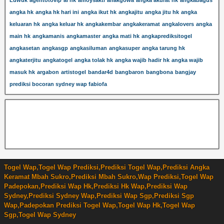
Luwuk
agentotovip
ai hk
amoysakti
anakgowa
angka akurat hk
angkabagus
angka hk
angka hk hari ini
angka ikut hk
angkajitu
angka jitu hk
angka
keluaran hk
angka keluar hk
angkakembar
angkakeramat
angkalovers
angka
main hk
angkamanis
angkamaster
angka mati hk
angkaprediksitogel
angkasetan
angkasgp
angkasiluman
angkasuper
angka tarung hk
angkaterjitu
angkatogel
angka tolak hk
angka wajib hadir hk
angka wajib
masuk hk
argabon
artistogel
bandar4d
bangbaron
bangbona
bangjay
prediksi bocoran sydney wap fabiofa
Togel Wap,Togel Wap Prediksi,Prediksi Togel Wap,Prediksi Angka
Keramat Mbah Sukro,Prediksi Mbah Sukro,Wap Prediksi,Togel Wap
Padepokan,Prediksi Wap Hk,Prediksi Hk Wap,Prediksi Wap
Sydney,Prediksi Sydney Wap,Prediksi Wap Sgp,Prediksi Sgp
Wap,Padepokan Prediksi Togel Wap,Togel Wap Hk,Togel Wap
Sgp,Togel Wap Sydney