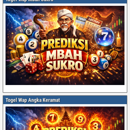
Togel Wap Angka Keramat