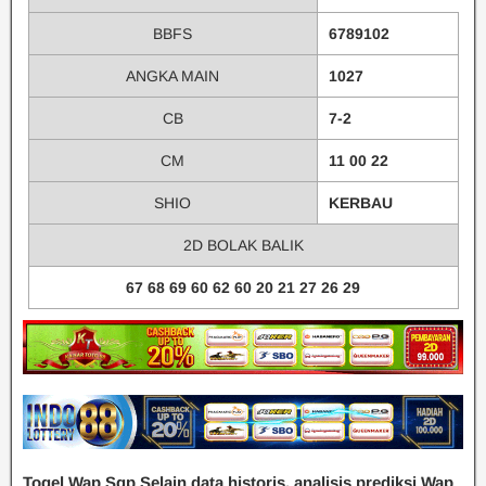
BBFS
6789102
ANGKA MAIN
1027
CB
7-2
CM
11 00 22
SHIO
KERBAU
2D BOLAK BALIK
67 68 69 60 62 60 20 21 27 26 29
Togel Wap Sgp Selain data historis, analisis prediksi Wap