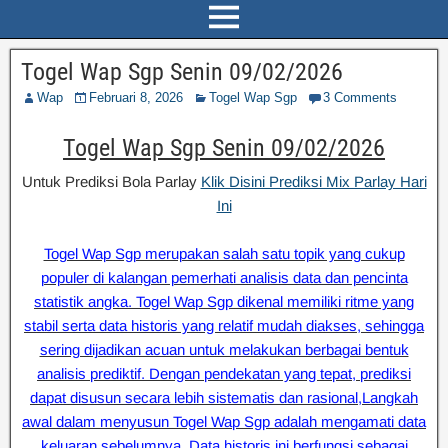
Togel Wap Sgp Senin 09/02/2026
Wap
Februari 8, 2026
Togel Wap Sgp
3 Comments
Togel Wap Sgp Senin 09/02/2026
Untuk Prediksi Bola Parlay
Klik Disini Prediksi Mix Parlay Hari
Ini
Togel Wap Sgp merupakan salah satu topik yang cukup
populer di kalangan pemerhati analisis data dan pencinta
statistik angka. Togel Wap Sgp dikenal memiliki ritme yang
stabil serta data historis yang relatif mudah diakses, sehingga
sering dijadikan acuan untuk melakukan berbagai bentuk
analisis prediktif. Dengan pendekatan yang tepat, prediksi
dapat disusun secara lebih sistematis dan rasional,Langkah
awal dalam menyusun Togel Wap Sgp adalah mengamati data
keluaran sebelumnya. Data historis ini berfungsi sebagai