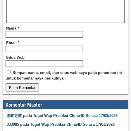
Nama
*
Email
*
Situs Web
Simpan nama, email, dan situs web saya pada peramban ini
untuk komentar saya berikutnya.
Komentar Master
啪啪导航
pada
Togel Wap Prediksi China4D Selasa 17/03/2026
333985
pada
Togel Wap Prediksi China4D Selasa 17/03/2026