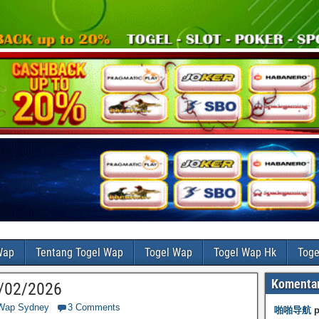
Wap
Tentang Togel Wap
Togel Wap
Togel Wap Hk
Toge
Komentar
6/02/2026
 Wap Sydney
3 Comments
啪啪导航
p