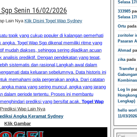
Selasa 17
 Sgp Senin 16/02/2026
333985
pa
Selasa 17
Wap Lain Nya
Klik Disini Togel Wap Sydney
Ortu
pad
tu topik yang cukup populer di kalangan pemerhati
zoritoler 
Pasaran A
tik angka. Togel Wap Sgp dikenal memiliki ritme yang
elatif mudah diakses, sehingga sering dijadikan acuan
Ahmad
pa
 analisis prediktif. Dengan pendekatan yang tepat,
zika
pada
lebih sistematis dan rasional,Langkah awal dalam
️ Transfer
p
gamati data keluaran sebelumnya. Data historis ini
Gabungan
untuk memahami pola pergerakan angka. Dari catatan
Kombinas
hat angka mana yang sering muncul, angka yang jarang
Log In
pa
an dalam periode tertentu. Proses ini membantu
Hongkong 
nghindari prediksi yang bersifat acak.
Togel Wap
Lengkap)
Prediksi Wap Lain Nya
hello wor
Prediksi Angka Keramat Sydney
11/03/2026
Klik Gambar