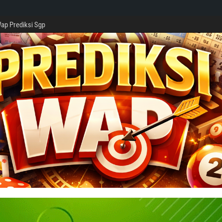
ap Prediksi Sgp