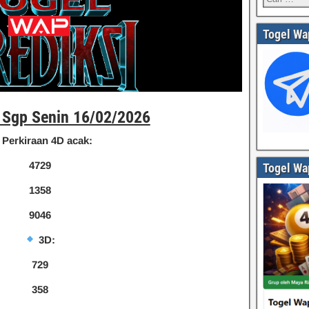
Togel Wa
 Sgp Senin 16/02/2026
Perkiraan 4D acak:
4729
Togel Wa
1358
9046
3D:
729
358