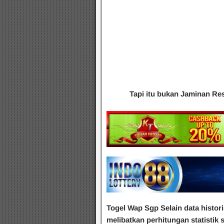
Tapi itu bukan Jaminan Res
Togel Wap Sgp Selain data histori
melibatkan perhitungan statistik