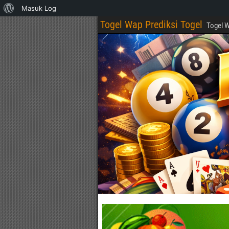
Masuk Log
Togel Wap Prediksi Togel
Togel W