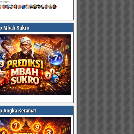
p Mbah Sukro
p Angka Keramat