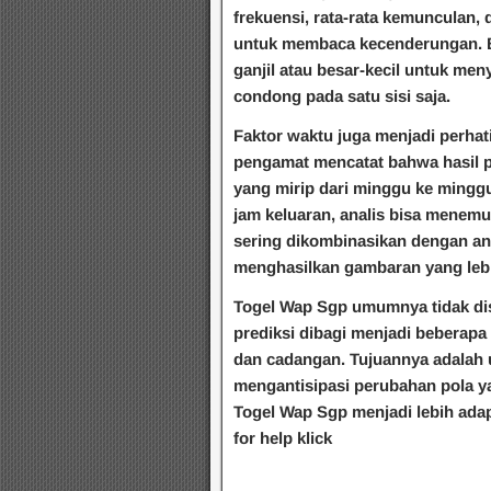
frekuensi, rata-rata kemunculan, 
untuk membaca kecenderungan. B
ganjil atau besar-kecil untuk men
condong pada satu sisi saja.
Faktor waktu juga menjadi perha
pengamat mencatat bahwa hasil p
yang mirip dari minggu ke minggu
jam keluaran, analis bisa menemu
sering dikombinasikan dengan an
menghasilkan gambaran yang lebi
Togel Wap Sgp umumnya tidak dis
prediksi dibagi menjadi beberapa l
dan cadangan. Tujuannya adalah u
mengantisipasi perubahan pola ya
Togel Wap Sgp menjadi lebih adapt
for help klick