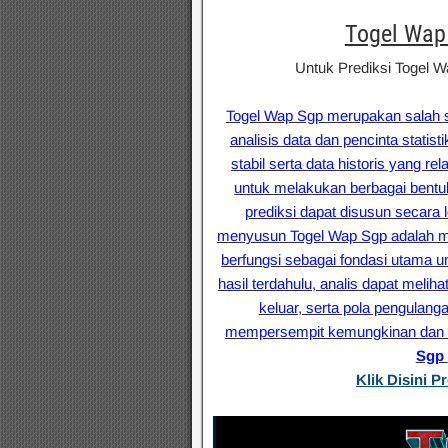
Togel Wap
Untuk Prediksi Togel 
Togel Wap Sgp merupakan salah sa
analisis data dan pencinta statis
stabil serta data historis yang r
untuk melakukan berbagai bentuk
prediksi dapat disusun secara 
menyusun Togel Wap Sgp adalah men
berfungsi sebagai fondasi utama 
hasil terdahulu, analis dapat meli
keluar, serta pola pengulang
mempersempit kemungkinan dan me
Sgp
Klik Disini 