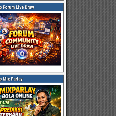
p Forum Live Draw
p Mix Parlay