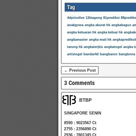
Tag
4dprizelive
12kiageng
81prediksi
88prediks
anakgowa
angka akurat hk
angkabagus
an
angka keluaran hk
angka keluar hk
angkak
angkamaster
angka mati hk
angkaprediksi
tarung hk
angkaterjitu
angkatogel
angka t
artistogel
bandar4d
bangbaron
bangbona
← Previous Post
3 Comments
BTBP
SINGAPORE SENIN
8590 : 9023567
Ct
2755 : 2356890
Ct
2936 : 7801345
Ct