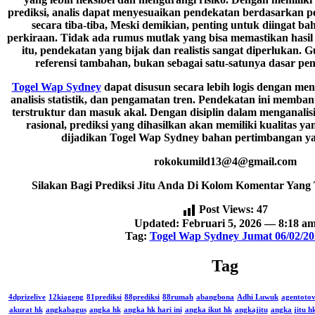
prediksi, analis dapat menyesuaikan pendekatan berdasarkan p
secara tiba-tiba, Meski demikian, penting untuk diingat b
perkiraan. Tidak ada rumus mutlak yang bisa memastikan hasil
itu, pendekatan yang bijak dan realistis sangat diperlukan. 
referensi tambahan, bukan sebagai satu-satunya dasar pe
Togel Wap Sydney
dapat disusun secara lebih logis dengan men
analisis statistik, dan pengamatan tren. Pendekatan ini memba
terstruktur dan masuk akal. Dengan disiplin dalam menganalisis
rasional, prediksi yang dihasilkan akan memiliki kualitas ya
dijadikan Togel Wap Sydney bahan pertimbangan y
rokokumild13@4@gmail.com
Silakan Bagi Prediksi Jitu Anda Di Kolom Komentar Yang
Post Views:
47
Updated: Februari 5, 2026 — 8:18 a
Tag:
Togel Wap Sydney Jumat 06/02/20
Tag
4dprizelive
12kiageng
81prediksi
88prediksi
88rumah
abangbona
Adhi Luwuk
agentotov
akurat hk
angkabagus
angka hk
angka hk hari ini
angka ikut hk
angkajitu
angka jitu h