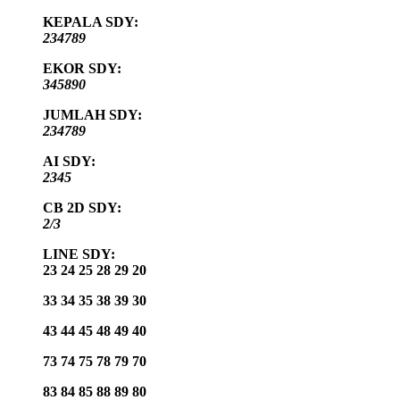
KEPALA SDY:
234789
EKOR SDY:
345890
JUMLAH SDY:
234789
AI SDY:
2345
CB 2D SDY:
2/3
LINE SDY:
23 24 25 28 29 20
33 34 35 38 39 30
43 44 45 48 49 40
73 74 75 78 79 70
83 84 85 88 89 80