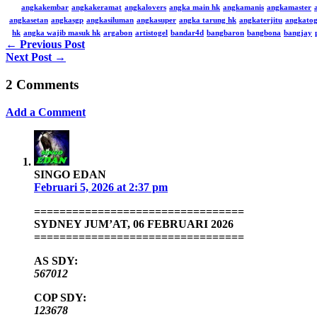
angkakembar
angkakeramat
angkalovers
angka main hk
angkamanis
angkamaster
angkasetan
angkasgp
angkasiluman
angkasuper
angka tarung hk
angkaterjitu
angkatog
hk
angka wajib masuk hk
argabon
artistogel
bandar4d
bangbaron
bangbona
bangjay
← Previous Post
Next Post →
2 Comments
Add a Comment
SINGO EDAN
Februari 5, 2026 at 2:37 pm
=================================
SYDNEY JUM’AT, 06 FEBRUARI 2026
=================================
AS SDY:
567012
COP SDY:
123678