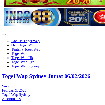
Analisa Togel Wap
Data Togel Wap
Tentang Togel Wap
Togel Wap
Togel Wap Hk
Togel Wap Sgp
Togel Wap Sydney
Togel Wap Sydney Jumat 06/02/2026
Wap
Februari 5, 2026
Togel Wap Sydney
2 Comments