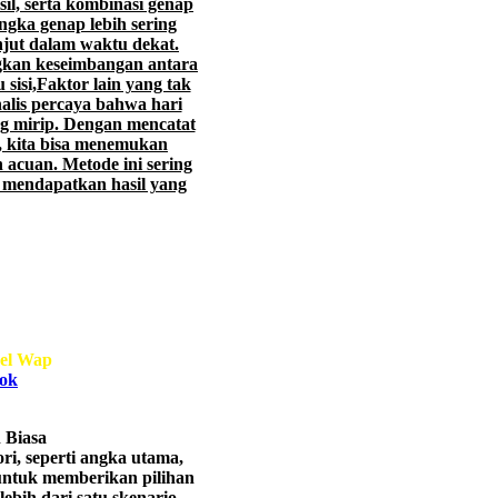
sil, serta kombinasi genap
ngka genap lebih sering
njut dalam waktu dekat.
kan keseimbangan antara
 sisi,Faktor lain yang tak
alis percaya bahwa hari
g mirip. Dengan mencatat
, kita bisa menemukan
 acuan. Metode ini sering
 mendapatkan hasil yang
el Wap
ook
 Biasa
ri, seperti angka utama,
untuk memberikan pilihan
lebih dari satu skenario