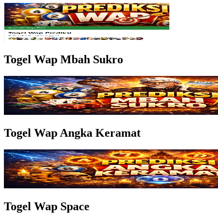
Togel Wap Mbah Sukro
Togel Wap Angka Keramat
Togel Wap Space