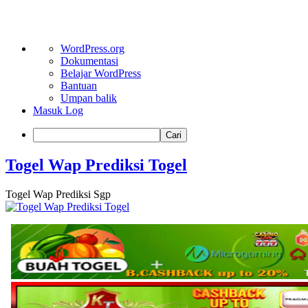
Tentang
WordPress.org
WordPress
Dokumentasi
Belajar WordPress
Bantuan
Umpan balik
Masuk Log
Cari
Togel Wap Prediksi Togel
Togel Wap Prediksi Sgp