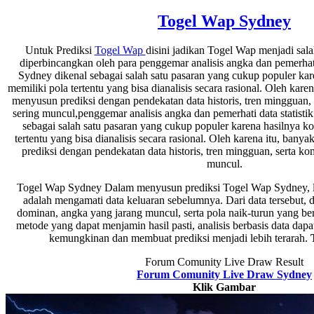
Togel Wap Sydney
Untuk Prediksi
Togel Wap
disini jadikan Togel Wap menjadi sal
diperbincangkan oleh para penggemar analisis angka dan pemerhati
Sydney dikenal sebagai salah satu pasaran yang cukup populer kar
memiliki pola tertentu yang bisa dianalisis secara rasional. Oleh kar
menyusun prediksi dengan pendekatan data historis, tren mingguan,
sering muncul,penggemar analisis angka dan pemerhati data statist
sebagai salah satu pasaran yang cukup populer karena hasilnya ko
tertentu yang bisa dianalisis secara rasional. Oleh karena itu, ba
prediksi dengan pendekatan data historis, tren mingguan, serta k
muncul.
Togel Wap Sydney Dalam menyusun prediksi Togel Wap Sydney, l
adalah mengamati data keluaran sebelumnya. Dari data tersebut, d
dominan, angka yang jarang muncul, serta pola naik-turun yang be
metode yang dapat menjamin hasil pasti, analisis berbasis data d
kemungkinan dan membuat prediksi menjadi lebih terarah.
Forum Comunity Live Draw Result
Forum Comunity Live Draw Sydney
Klik Gambar