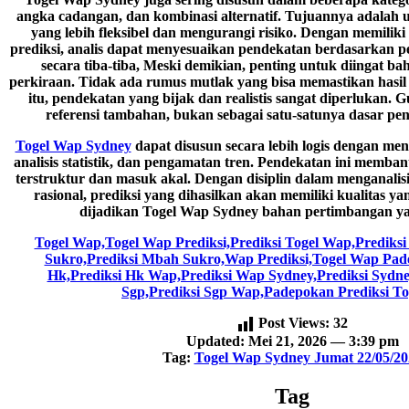
angka cadangan, dan kombinasi alternatif. Tujuannya adalah 
yang lebih fleksibel dan mengurangi risiko. Dengan memiliki 
prediksi, analis dapat menyesuaikan pendekatan berdasarkan p
secara tiba-tiba, Meski demikian, penting untuk diingat b
perkiraan. Tidak ada rumus mutlak yang bisa memastikan hasil
itu, pendekatan yang bijak dan realistis sangat diperlukan. 
referensi tambahan, bukan sebagai satu-satunya dasar pe
Togel Wap Sydney
dapat disusun secara lebih logis dengan men
analisis statistik, dan pengamatan tren. Pendekatan ini memba
terstruktur dan masuk akal. Dengan disiplin dalam menganalisis
rasional, prediksi yang dihasilkan akan memiliki kualitas ya
dijadikan Togel Wap Sydney bahan pertimbangan y
Togel Wap,Togel Wap Prediksi,Prediksi Togel Wap,Predik
Sukro,Prediksi Mbah Sukro,Wap Prediksi,Togel Wap Pad
Hk,Prediksi Hk Wap,Prediksi Wap Sydney,Prediksi Sydn
Sgp,Prediksi Sgp Wap,Padepokan Prediksi To
Post Views:
32
Updated: Mei 21, 2026 — 3:39 pm
Tag:
Togel Wap Sydney Jumat 22/05/20
Tag