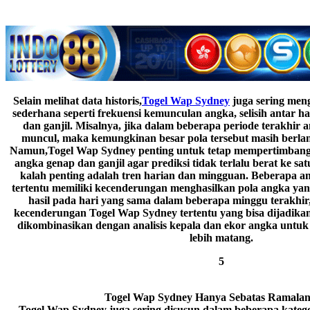
Selain melihat data historis,
Togel Wap Sydney
juga sering meng
sederhana seperti frekuensi kemunculan angka, selisih antar ha
dan ganjil. Misalnya, jika dalam beberapa periode terakhir a
muncul, maka kemungkinan besar pola tersebut masih berla
Namun,Togel Wap Sydney penting untuk tetap mempertimbang
angka genap dan ganjil agar prediksi tidak terlalu berat ke satu
kalah penting adalah tren harian dan mingguan. Beberapa an
tertentu memiliki kecenderungan menghasilkan pola angka yan
hasil pada hari yang sama dalam beberapa minggu terakhir
kecenderungan Togel Wap Sydney tertentu yang bisa dijadikan
dikombinasikan dengan analisis kepala dan ekor angka untuk
lebih matang.
5
Togel Wap Sydney Hanya Sebatas Ramalan
Togel Wap Sydney juga sering disusun dalam beberapa katego