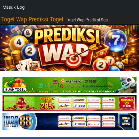
Masuk Log
Togel Wap Prediksi Togel
Togel Wap Prediksi Sgp