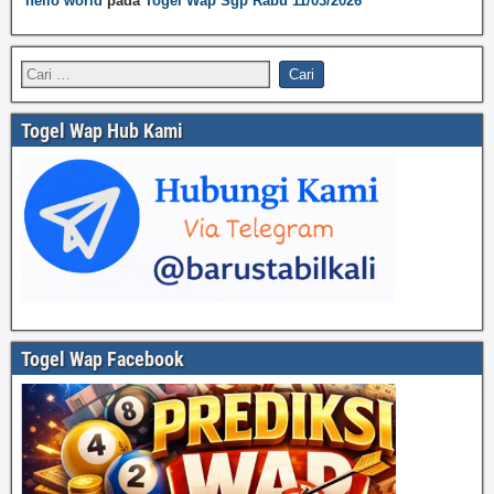
hello world
pada
Togel Wap Sgp Rabu 11/03/2026
Togel Wap Hub Kami
Togel Wap Facebook