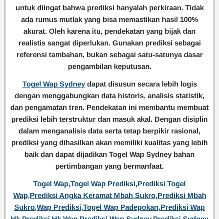
untuk diingat bahwa prediksi hanyalah perkiraan. Tidak
ada rumus mutlak yang bisa memastikan hasil 100%
akurat. Oleh karena itu, pendekatan yang bijak dan
realistis sangat diperlukan. Gunakan prediksi sebagai
referensi tambahan, bukan sebagai satu-satunya dasar
pengambilan keputusan.
Togel Wap Sydney
dapat disusun secara lebih logis
dengan menggabungkan data historis, analisis statistik,
dan pengamatan tren. Pendekatan ini membantu membuat
prediksi lebih terstruktur dan masuk akal. Dengan disiplin
dalam menganalisis data serta tetap berpikir rasional,
prediksi yang dihasilkan akan memiliki kualitas yang lebih
baik dan dapat dijadikan Togel Wap Sydney bahan
pertimbangan yang bermanfaat.
Togel Wap,Togel Wap Prediksi,Prediksi Togel
Wap,Prediksi Angka Keramat Mbah Sukro,Prediksi Mbah
Sukro,Wap Prediksi,Togel Wap Padepokan,Prediksi Wap
Hk,Prediksi Hk Wap,Prediksi Wap Sydney,Prediksi Sydney