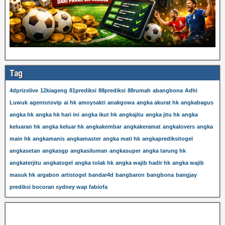
Tag
4dprizelive
12kiageng
81prediksi
88prediksi
88rumah
abangbona
Adhi
Luwuk
agentotovip
ai hk
amoysakti
anakgowa
angka akurat hk
angkabagus
angka hk
angka hk hari ini
angka ikut hk
angkajitu
angka jitu hk
angka
keluaran hk
angka keluar hk
angkakembar
angkakeramat
angkalovers
angka
main hk
angkamanis
angkamaster
angka mati hk
angkaprediksitogel
angkasetan
angkasgp
angkasiluman
angkasuper
angka tarung hk
angkaterjitu
angkatogel
angka tolak hk
angka wajib hadir hk
angka wajib
masuk hk
argabon
artistogel
bandar4d
bangbaron
bangbona
bangjay
prediksi bocoran sydney wap fabiofa