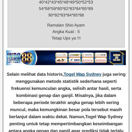
40*42*43*45*48*49*50*52*53
54*58*59*80*82*83*84*85*89
90*92*93*94*95*98
Ramalan Shio Ayam
Angka Kuat : 5
Tetap Ups ya !!!
Selain melihat data historis,
Togel Wap Sydney
juga sering
menggunakan metode statistik sederhana seperti
frekuensi kemunculan angka, selisih antar hasil, serta
kombinasi genap dan ganjil. Misalnya, jika dalam
beberapa periode terakhir angka genap lebih sering
muncul, maka kemungkinan besar pola tersebut masih
berlanjut dalam waktu dekat. Namun,Togel Wap Sydney
penting untuk tetap mempertimbangkan keseimbangan
antara angka genap dan ganjil agar prediksi tidak terlalu