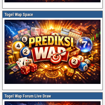
Togel Wap Space
Togel Wap Forum Live Draw