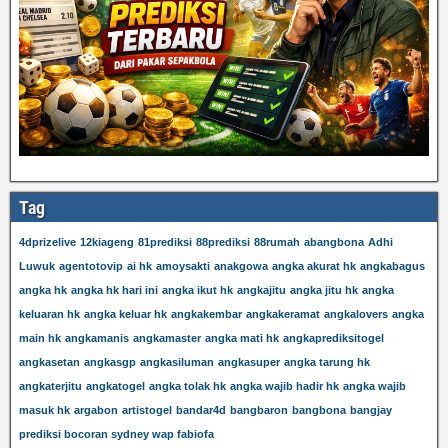
Tag
4dprizelive
12kiageng
81prediksi
88prediksi
88rumah
abangbona
Adhi
Luwuk
agentotovip
ai hk
amoysakti
anakgowa
angka akurat hk
angkabagus
angka hk
angka hk hari ini
angka ikut hk
angkajitu
angka jitu hk
angka
keluaran hk
angka keluar hk
angkakembar
angkakeramat
angkalovers
angka
main hk
angkamanis
angkamaster
angka mati hk
angkaprediksitogel
angkasetan
angkasgp
angkasiluman
angkasuper
angka tarung hk
angkaterjitu
angkatogel
angka tolak hk
angka wajib hadir hk
angka wajib
masuk hk
argabon
artistogel
bandar4d
bangbaron
bangbona
bangjay
prediksi bocoran sydney wap fabiofa