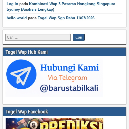
Log In
pada
Kombinasi Wap 3 Pasaran Hongkong Singapura
Sydney (Analisis Lengkap)
hello world
pada
Togel Wap Sgp Rabu 11/03/2026
Togel Wap Hub Kami
Togel Wap Facebook