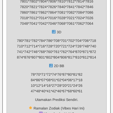
7801*7802*7804*7806*7810*7812*7814*7816
7820*7821*7824*7826*7840*7841*7842*7846
7860*7861*7862*7864*7081*7082*7084*7086
7018*7012*7014*7016*7028*7021*7024*7026
7048*7041*7042*7046*7068*7061*7062*7064
3D
780*781*782*784*786*708*701*702*704*706*718
710*712*714*716*728*720*721*724*726*748*740
741*742*746*768*760*761*762*764*870*871*872
874*876*807*801*802*804*806*817*810*812*814
2D BB
78*70*71*72*74*76*87*80*81*82
84*86*07*08*01*02*04*06*17*18
10*12*14*16*27*28*20*21*24*26
47*48*40*41*42*46*67*68*60*61
Utamakan Prediksi Sendiri.
Ramalan Zodiak (Vibes Hari Ini)