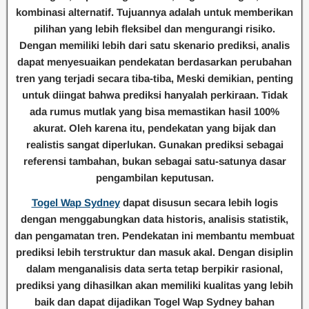
kombinasi alternatif. Tujuannya adalah untuk memberikan
pilihan yang lebih fleksibel dan mengurangi risiko.
Dengan memiliki lebih dari satu skenario prediksi, analis
dapat menyesuaikan pendekatan berdasarkan perubahan
tren yang terjadi secara tiba-tiba, Meski demikian, penting
untuk diingat bahwa prediksi hanyalah perkiraan. Tidak
ada rumus mutlak yang bisa memastikan hasil 100%
akurat. Oleh karena itu, pendekatan yang bijak dan
realistis sangat diperlukan. Gunakan prediksi sebagai
referensi tambahan, bukan sebagai satu-satunya dasar
pengambilan keputusan.
Togel Wap Sydney
dapat disusun secara lebih logis
dengan menggabungkan data historis, analisis statistik,
dan pengamatan tren. Pendekatan ini membantu membuat
prediksi lebih terstruktur dan masuk akal. Dengan disiplin
dalam menganalisis data serta tetap berpikir rasional,
prediksi yang dihasilkan akan memiliki kualitas yang lebih
baik dan dapat dijadikan Togel Wap Sydney bahan