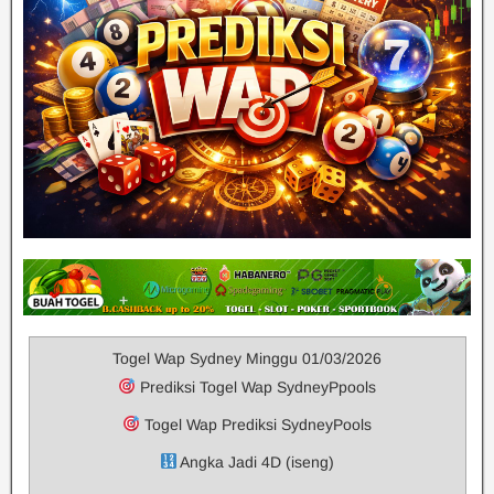
Togel Wap Sydney Minggu 01/03/2026
Prediksi Togel Wap SydneyPpools
Togel Wap Prediksi SydneyPools
Angka Jadi 4D (iseng)