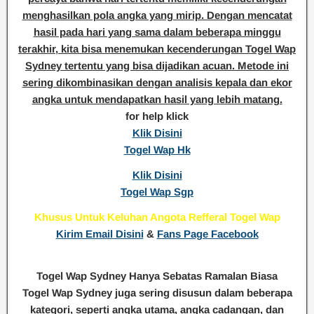
menghasilkan pola angka yang mirip. Dengan mencatat
hasil pada hari yang sama dalam beberapa minggu
terakhir, kita bisa menemukan kecenderungan Togel Wap
Sydney tertentu yang bisa dijadikan acuan. Metode ini
sering dikombinasikan dengan analisis kepala dan ekor
angka untuk mendapatkan hasil yang lebih matang.
for help klick
Klik Disini
Togel Wap Hk
Klik Disini
Togel Wap Sgp
Khusus Untuk Keluhan Angota Refferal
Togel Wap
Kirim Email Disini
&
Fans Page Facebook
Togel Wap Sydney Hanya Sebatas Ramalan Biasa
Togel Wap Sydney juga sering disusun dalam beberapa
kategori, seperti angka utama, angka cadangan, dan