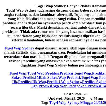
Togel Wap Sydney Hanya Sebatas Ramalan
Togel Wap Sydney juga sering disusun dalam beberapa katego
angka cadangan, dan kombinasi alternatif. Tujuannya adalah 
yang lebih fleksibel dan mengurangi risiko. Dengan memiliki 
prediksi, analis dapat menyesuaikan pendekatan berdasarkan p
secara tiba-tiba, Meski demikian, penting untuk diingat b
perkiraan. Tidak ada rumus mutlak yang bisa memastikan hasil
itu, pendekatan yang bijak dan realistis sangat diperlukan. 
referensi tambahan, bukan sebagai satu-satunya dasar pe
Togel Wap Sydney
dapat disusun secara lebih logis dengan men
analisis statistik, dan pengamatan tren. Pendekatan ini memba
terstruktur dan masuk akal. Dengan disiplin dalam menganalisis
rasional, prediksi yang dihasilkan akan memiliki kualitas ya
dijadikan Togel Wap Sydney bahan pertimbangan y
Togel Wap,Togel Wap Prediksi,Prediksi Togel Wap,Predik
Sukro,Prediksi Mbah Sukro,Wap Prediksi,Togel Wap Pad
Hk,Prediksi Hk Wap,Prediksi Wap Sydney,Prediksi Sydn
Sgp,Prediksi Sgp Wap,Padepokan Prediksi To
Post Views:
28
Updated: Mei 23, 2026 — 6:44 am
Tag:
Togel Wap Sydney Minggu 24/05/2