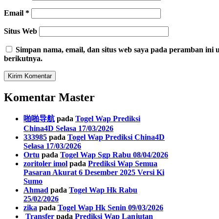
Email
*
Situs Web
Simpan nama, email, dan situs web saya pada peramban ini 
berikutnya.
Komentar Master
啪啪导航
pada
Togel Wap Prediksi
China4D Selasa 17/03/2026
333985
pada
Togel Wap Prediksi China4D
Selasa 17/03/2026
Ortu
pada
Togel Wap Sgp Rabu 08/04/2026
zoritoler imol
pada
Prediksi Wap Semua
Pasaran Akurat 6 Desember 2025 Versi Ki
Sumo
Ahmad
pada
Togel Wap Hk Rabu
25/02/2026
zika
pada
Togel Wap Hk Senin 09/03/2026
️ Transfer
pada
Prediksi Wap Lanjutan