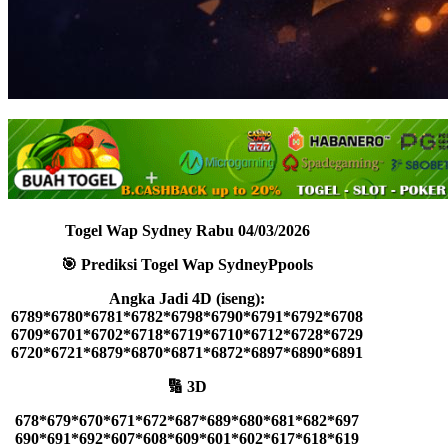
Togel Wap Sydney Rabu 04/03/2026
🎯 Prediksi Togel Wap SydneyPpools
Angka Jadi 4D (iseng):
6789*6780*6781*6782*6798*6790*6791*6792*6708
6709*6701*6702*6718*6719*6710*6712*6728*6729
6720*6721*6879*6870*6871*6872*6897*6890*6891
🔢 3D
678*679*670*671*672*687*689*680*681*682*697
690*691*692*607*608*609*601*602*617*618*619