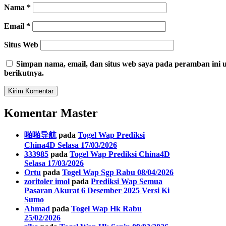
Nama
*
Email
*
Situs Web
Simpan nama, email, dan situs web saya pada peramban ini 
berikutnya.
Komentar Master
啪啪导航
pada
Togel Wap Prediksi
China4D Selasa 17/03/2026
333985
pada
Togel Wap Prediksi China4D
Selasa 17/03/2026
Ortu
pada
Togel Wap Sgp Rabu 08/04/2026
zoritoler imol
pada
Prediksi Wap Semua
Pasaran Akurat 6 Desember 2025 Versi Ki
Sumo
Ahmad
pada
Togel Wap Hk Rabu
25/02/2026