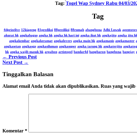
Tag:
Togel Wap Sydney Rabu 04/03/20
Tag
4dprizelive
12kiageng
81prediksi
88prediksi
88rumah
abangbona
Adhi Luwuk
agentotov
akurat hk
angkabagus
angka hk
angka hk hari ini
angka ikut hk
angkajitu
angka jitu h
angkakembar
angkakeramat
angkalovers
angka main hk
angkamanis
angkamaster
angkasetan
angkasgp
angkasiluman
angkasuper
angka tarung hk
angkaterjitu
angkatog
hk
angka wajib masuk hk
argabon
artistogel
bandar4d
bangbaron
bangbona
bangjay
← Previous Post
Next Post →
Tinggalkan Balasan
Alamat email Anda tidak akan dipublikasikan.
Ruas yang wajib 
Komentar
*