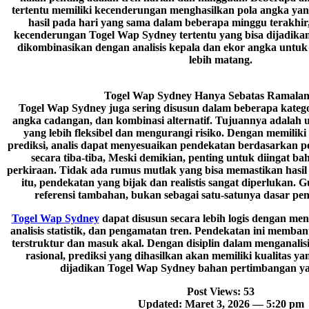
tertentu memiliki kecenderungan menghasilkan pola angka yan
hasil pada hari yang sama dalam beberapa minggu terakhir
kecenderungan Togel Wap Sydney tertentu yang bisa dijadikan
dikombinasikan dengan analisis kepala dan ekor angka untuk
lebih matang.
Togel Wap Sydney Hanya Sebatas Ramalan
Togel Wap Sydney juga sering disusun dalam beberapa katego
angka cadangan, dan kombinasi alternatif. Tujuannya adalah 
yang lebih fleksibel dan mengurangi risiko. Dengan memiliki 
prediksi, analis dapat menyesuaikan pendekatan berdasarkan p
secara tiba-tiba, Meski demikian, penting untuk diingat b
perkiraan. Tidak ada rumus mutlak yang bisa memastikan hasil
itu, pendekatan yang bijak dan realistis sangat diperlukan. 
referensi tambahan, bukan sebagai satu-satunya dasar pe
Togel Wap Sydney
dapat disusun secara lebih logis dengan men
analisis statistik, dan pengamatan tren. Pendekatan ini memba
terstruktur dan masuk akal. Dengan disiplin dalam menganalisis
rasional, prediksi yang dihasilkan akan memiliki kualitas ya
dijadikan Togel Wap Sydney bahan pertimbangan y
Post Views:
53
Updated: Maret 3, 2026 — 5:20 pm