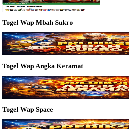
Togel Wap Mbah Sukro
Togel Wap Angka Keramat
Togel Wap Space