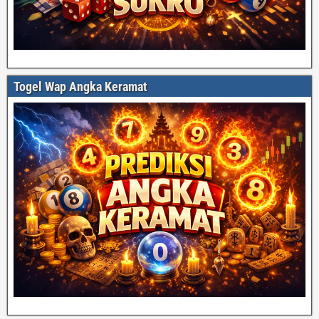
Togel Wap Angka Keramat