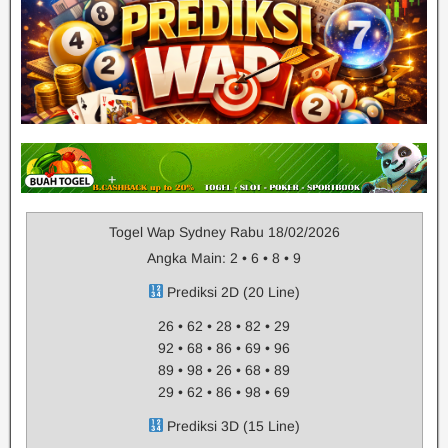
Togel Wap Sydney Rabu 18/02/2026
Angka Main: 2 • 6 • 8 • 9
Prediksi 2D (20 Line)
26 • 62 • 28 • 82 • 29
92 • 68 • 86 • 69 • 96
89 • 98 • 26 • 68 • 89
29 • 62 • 86 • 98 • 69
Prediksi 3D (15 Line)