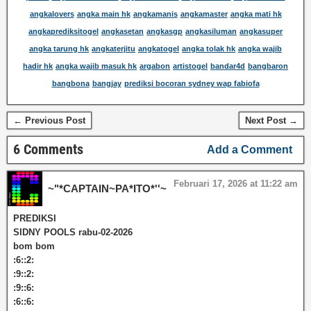
angkalovers
angka main hk
angkamanis
angkamaster
angka mati hk
angkaprediksitogel
angkasetan
angkasgp
angkasiluman
angkasuper
angka tarung hk
angkaterjitu
angkatogel
angka tolak hk
angka wajib
hadir hk
angka wajib masuk hk
argabon
artistogel
bandar4d
bangbaron
bangbona
bangjay
prediksi bocoran sydney wap fabiofa
← Previous Post
Next Post →
6 Comments
Add a Comment
Februari 17, 2026 at 11:22 am
~"*CAPTAIN~PA*ITO*''~
PREDIKSI
SIDNY POOLS rabu-02-2026
bom bom
:6::2:
:9::2:
:9::6:
:6::6: