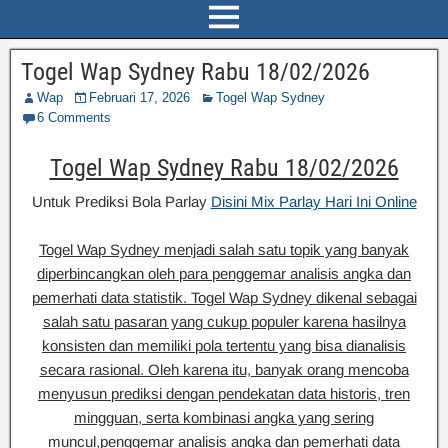
Togel Wap Sydney Rabu 18/02/2026
Wap
Februari 17, 2026
Togel Wap Sydney
6 Comments
Togel Wap Sydney Rabu 18/02/2026
Untuk Prediksi Bola Parlay
Disini Mix Parlay Hari Ini Online
Togel Wap Sydney menjadi salah satu topik yang banyak
diperbincangkan oleh para penggemar analisis angka dan
pemerhati data statistik. Togel Wap Sydney dikenal sebagai
salah satu pasaran yang cukup populer karena hasilnya
konsisten dan memiliki pola tertentu yang bisa dianalisis
secara rasional. Oleh karena itu, banyak orang mencoba
menyusun prediksi dengan pendekatan data historis, tren
mingguan, serta kombinasi angka yang sering
muncul,penggemar analisis angka dan pemerhati data