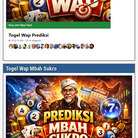
Togel Wap Mbah Sukro