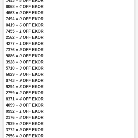
1493 =
8
OFF EKOR *
8068 =
4
OFF EKOR
4663 =
0
OFF EKOR
7494 =
0
OFF EKOR
0419 =
6
OFF EKOR
7455 =
1
OFF EKOR
2562 =
3
OFF EKOR
4277 =
1
OFF EKOR
7376 =
9
OFF EKOR
9886 =
0
OFF EKOR
3928 =
9
OFF EKOR
5710 =
3
OFF EKOR
6829 =
9
OFF EKOR
0743 =
9
OFF EKOR
9294 =
3
OFF EKOR
2759 =
2
OFF EKOR
8371 =
4
OFF EKOR
4099 =
8
OFF EKOR
0992 =
1
OFF EKOR
2176 =
8
OFF EKOR
7939 =
0
OFF EKOR
3772 =
9
OFF EKOR
7956 =
0
OFF EKOR