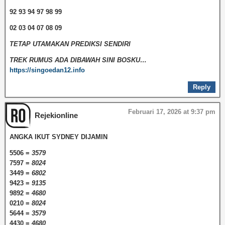
92 93 94 97 98 99
02 03 04 07 08 09
TETAP UTAMAKAN PREDIKSI SENDIRI
TREK RUMUS ADA DIBAWAH SINI BOSKU…
https://singoedan12.info
Reply
Februari 17, 2026 at 9:37 pm
Rejekionline
ANGKA IKUT SYDNEY DIJAMIN
5506 =
3579
7597 =
8024
3449 =
6802
9423 =
9135
9892 =
4680
0210 =
8024
5644 =
3579
4430 =
4680