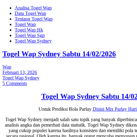
Analisa Togel Wap
Data Togel Wap
Tentang Togel Wap
Togel Wap
Togel Wap Hk
Togel Wap Sgp
Togel Wap Sydney
Togel Wap Sydney Sabtu 14/02/2026
Wap
Februari 13, 2026
Togel Wap Sydney
5 Comments
Togel Wap Sydney Sabtu 14/0
Untuk Prediksi Bola Parlay
Disini Mix Parlay Hari
Togel Wap Sydney menjadi salah satu topik yang banyak diperbinc
analisis angka dan pemerhati data statistik. Togel Wap Sydney dikena
yang cukup populer karena hasilnya konsisten dan memiliki pola ter
secara rasional. Oleh karena itu, banyak orang mencoba menyusun 