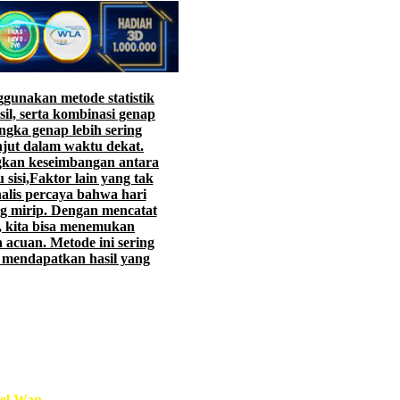
gunakan metode statistik
sil, serta kombinasi genap
ngka genap lebih sering
njut dalam waktu dekat.
kan keseimbangan antara
 sisi,Faktor lain yang tak
alis percaya bahwa hari
g mirip. Dengan mencatat
, kita bisa menemukan
 acuan. Metode ini sering
 mendapatkan hasil yang
el Wap