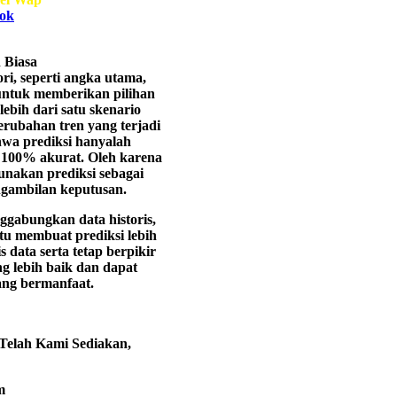
ook
 Biasa
ri, seperti angka utama,
untuk memberikan pilihan
lebih dari satu skenario
erubahan tren yang terjadi
ahwa prediksi hanyalah
 100% akurat. Oleh karena
Gunakan prediksi sebagai
ngambilan keputusan.
ggabungkan data historis,
ntu membuat prediksi lebih
 data serta tetap berpikir
ng lebih baik dan dapat
ang bermanfaat.
 Telah Kami Sediakan,
m