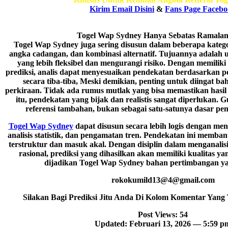
Kirim Email Disini
&
Fans Page Faceb
Togel Wap Sydney Hanya Sebatas Ramalan
Togel Wap Sydney juga sering disusun dalam beberapa katego
angka cadangan, dan kombinasi alternatif. Tujuannya adalah 
yang lebih fleksibel dan mengurangi risiko. Dengan memiliki 
prediksi, analis dapat menyesuaikan pendekatan berdasarkan p
secara tiba-tiba, Meski demikian, penting untuk diingat b
perkiraan. Tidak ada rumus mutlak yang bisa memastikan hasil
itu, pendekatan yang bijak dan realistis sangat diperlukan. 
referensi tambahan, bukan sebagai satu-satunya dasar pe
Togel Wap Sydney
dapat disusun secara lebih logis dengan men
analisis statistik, dan pengamatan tren. Pendekatan ini memba
terstruktur dan masuk akal. Dengan disiplin dalam menganalisis
rasional, prediksi yang dihasilkan akan memiliki kualitas ya
dijadikan Togel Wap Sydney bahan pertimbangan y
rokokumild13@4@gmail.com
Silakan Bagi Prediksi Jitu Anda Di Kolom Komentar Yang
Post Views:
54
Updated: Februari 13, 2026 — 5:59 p