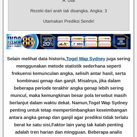
Ular
Rezeki dari arah tak disangka. Angka: 3
Utamakan Prediksi Sendiri
Selain melihat data historis,
Togel Wap Sydney
juga sering
menggunakan metode statistik sederhana seperti
frekuensi kemunculan angka, selisih antar hasil, serta
kombinasi genap dan ganjil. Misalnya, jika dalam
beberapa periode terakhir angka genap lebih sering
muncul, maka kemungkinan besar pola tersebut masih
berlanjut dalam waktu dekat. Namun,Togel Wap Sydney
penting untuk tetap mempertimbangkan keseimbangan
antara angka genap dan ganjil agar prediksi tidak terlalu
berat ke satu sisi,Faktor lain yang tak kalah penting
adalah tren harian dan mingguan. Beberapa analis