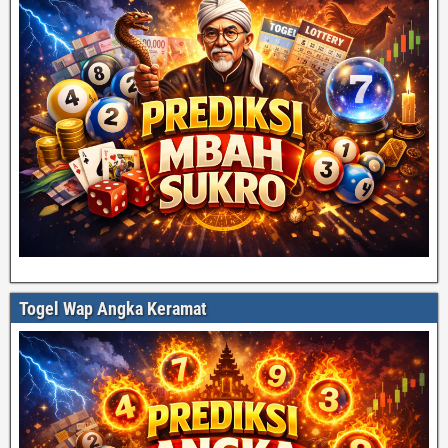
Togel Wap Angka Keramat