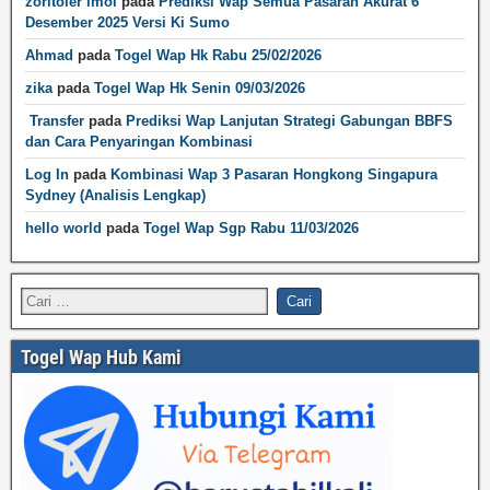
zoritoler imol
pada
Prediksi Wap Semua Pasaran Akurat 6
Desember 2025 Versi Ki Sumo
Ahmad
pada
Togel Wap Hk Rabu 25/02/2026
zika
pada
Togel Wap Hk Senin 09/03/2026
️ Transfer
pada
Prediksi Wap Lanjutan Strategi Gabungan BBFS
dan Cara Penyaringan Kombinasi
Log In
pada
Kombinasi Wap 3 Pasaran Hongkong Singapura
Sydney (Analisis Lengkap)
hello world
pada
Togel Wap Sgp Rabu 11/03/2026
Togel Wap Hub Kami