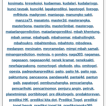
kosimatu
,
kresekoioi
,
kudaemas
,
kudalari
,
kudalarisgp
,
kunci taypak
,
kunci4d
,
lapakprediksi
,
lapotogel
,
livesgp
,
m4hkota
,
madgrowi
,
maniasgp
,
manungko sakti
,
manzza73
,
masatoto
,
master2d
,
masterangka
,
masterbona
,
masterjitu
,
masterlimbat
,
mastersgp
,
mataelangprediction
,
mataelangprediksi
,
mbah khentung
,
mbah semar
,
mbahgaib
,
mbahsemar
,
mbahsilingkit
,
mbahsukro
,
mbahtembus
,
mbahtoto
,
mbsdewa
,
medanper
,
mesinatm
,
meyramedan
,
mimpi mbah samali
,
minangprediction
,
motesia
,
n gondoy
,
naga303
,
nagamas
,
nagasaon
,
nagasaon4d
,
nenek kramat
,
neneksakti
,
newfajarpakong
,
nomortogel
,
okekode
,
oku
,
omitogel
,
opesia
,
padepokanprediksi
,
paito
,
paito hk
,
paito sgp
,
paktuntung
,
pancasona
,
pandawa4d
,
pantai4d
,
pantun
gaib
,
papatogel
,
pembunuhangka
,
pencariangka
,
pencarihoki
,
pencarinomor
,
penjuru angin
,
petruk
,
planetmimpi
,
portibitogel
,
pre diksitogels
,
predaktorevan
,
prediksi HK
,
prediksi kita dot
,
Prediksi Togel
,
prediksi
togel besok
,
prediksi togel hk
,
prediksiangka365
,