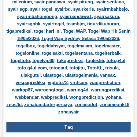
milenium
,
syair pandawa
,
syair pitung
,
syair sentana
,
syair sgp
,
syair togel
,
syairbd
,
syairkeris
,
syairmbahbejo
,
syairmbahompong
,
syairpandawa1
,
syairsakura
,
syairsgphk
,
syairtogel
,
teambjm
,
tidurdikuburan
,
tigaprediksi
,
togel hari ini
,
Togel WAP
,
Togel Wap Hk Senin
18/05/2026
,
Togel Wap Sydney Selasa 19/05/2026
,
togelbox
,
togeldahsyat
,
togelmalam
,
togelmaster
,
togelonline
,
togelsakti
,
togelsentana
,
togelterbaik
,
togeltoto
,
togelvip88
,
tokoprediksi
,
toples55
,
toto.g4ul
,
toto.g4ul.com
,
totogaul
,
totojitu
,
TotoKL
,
trisula
,
ulakgutul
,
ulastogel
,
ulastogelmania
,
vansax
,
vespaprediksi
,
viptoto73
,
virdsam
,
wapprediction
,
warkop87
,
waroengtogel
,
warung4d
,
warungprediksi
,
webbandar
,
webprediksi
,
wongprediction
,
yohana
,
zeus4d
,
zonabandarterpercaya
,
zonacodot
,
zonameonk18
,
zonasyair
Tag