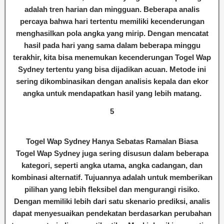
adalah tren harian dan mingguan. Beberapa analis
percaya bahwa hari tertentu memiliki kecenderungan
menghasilkan pola angka yang mirip. Dengan mencatat
hasil pada hari yang sama dalam beberapa minggu
terakhir, kita bisa menemukan kecenderungan Togel Wap
Sydney tertentu yang bisa dijadikan acuan. Metode ini
sering dikombinasikan dengan analisis kepala dan ekor
angka untuk mendapatkan hasil yang lebih matang.
5
Togel Wap Sydney Hanya Sebatas Ramalan Biasa
Togel Wap Sydney juga sering disusun dalam beberapa
kategori, seperti angka utama, angka cadangan, dan
kombinasi alternatif. Tujuannya adalah untuk memberikan
pilihan yang lebih fleksibel dan mengurangi risiko.
Dengan memiliki lebih dari satu skenario prediksi, analis
dapat menyesuaikan pendekatan berdasarkan perubahan