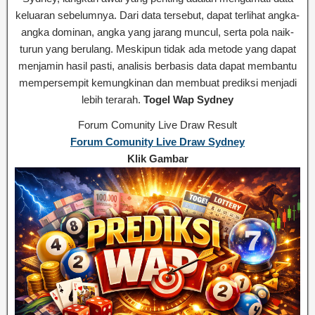
keluaran sebelumnya. Dari data tersebut, dapat terlihat angka-
angka dominan, angka yang jarang muncul, serta pola naik-
turun yang berulang. Meskipun tidak ada metode yang dapat
menjamin hasil pasti, analisis berbasis data dapat membantu
mempersempit kemungkinan dan membuat prediksi menjadi
lebih terarah.
Togel Wap Sydney
Forum Comunity Live Draw Result
Forum Comunity Live Draw Sydney
Klik Gambar