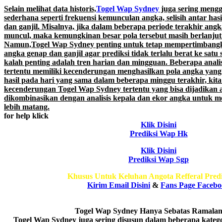
Selain melihat data historis,
Togel Wap Sydney
juga sering mengg
sederhana seperti frekuensi kemunculan angka, selisih antar hasi
dan ganjil. Misalnya, jika dalam beberapa periode terakhir angk
muncul, maka kemungkinan besar pola tersebut masih berlanjut
Namun,Togel Wap Sydney penting untuk tetap mempertimbang
angka genap dan ganjil agar prediksi tidak terlalu berat ke satu s
kalah penting adalah tren harian dan mingguan. Beberapa anali
tertentu memiliki kecenderungan menghasilkan pola angka yang
hasil pada hari yang sama dalam beberapa minggu terakhir, ki
kecenderungan Togel Wap Sydney tertentu yang bisa dijadikan a
dikombinasikan dengan analisis kepala dan ekor angka untuk m
lebih matang.
for help klick
Klik Disini
Prediksi Wap Hk
Klik Disini
Prediksi Wap Sgp
Khusus Untuk Keluhan Angota Refferal
Pred
Kirim Email Disini
&
Fans Page Faceb
Togel Wap Sydney Hanya Sebatas Ramalan
Togel Wap Sydney juga sering disusun dalam beberapa katego