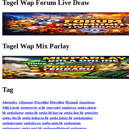
Togel Wap Forum Live Draw
Togel Wap Mix Parlay
Tag
4dprizelive
12kiageng
81prediksi
88prediksi
88rumah
abangbona
Adhi Luwuk
agentotovip
ai hk
amoysakti
anakgowa
angka akurat
hk
angkabagus
angka hk
angka hk hari ini
angka ikut hk
angkajitu
angka jitu hk
angka keluaran hk
angka keluar hk
angkakembar
angkakeramat
angkalovers
angka main hk
angkamanis
angkamaster
angka mati hk
angkaprediksitogel
angkasetan