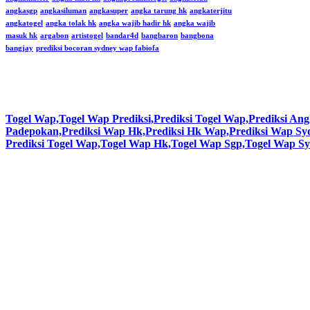
angkasgp
angkasiluman
angkasuper
angka tarung hk
angkaterjitu
angkatogel
angka tolak hk
angka wajib hadir hk
angka wajib
masuk hk
argabon
artistogel
bandar4d
bangbaron
bangbona
bangjay
prediksi bocoran sydney wap fabiofa
Togel Wap,Togel Wap Prediksi,Prediksi Togel Wap,Prediksi A
Padepokan,Prediksi Wap Hk,Prediksi Hk Wap,Prediksi Wap Sy
Prediksi Togel Wap,Togel Wap Hk,Togel Wap Sgp,Togel Wap S