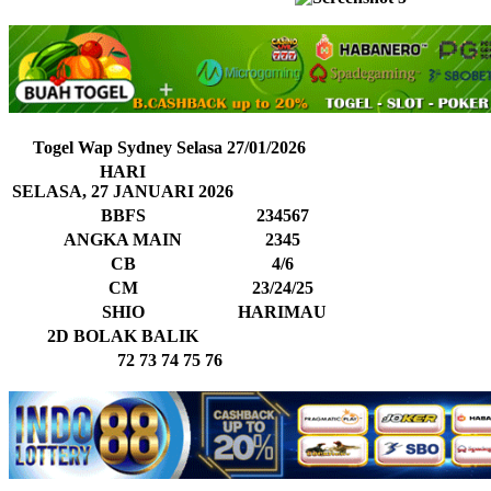
Togel Wap Sydney Selasa 27/01/2026
HARI
SELASA, 27 JANUARI 2026
BBFS
234567
ANGKA MAIN
2345
CB
4/6
CM
23/24/25
SHIO
HARIMAU
2D BOLAK BALIK
72 73 74 75 76