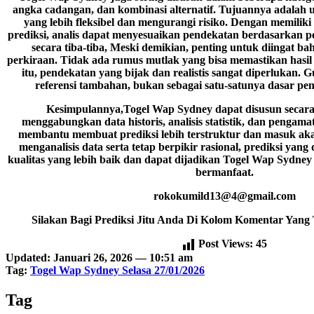
angka cadangan, dan kombinasi alternatif. Tujuannya adalah 
yang lebih fleksibel dan mengurangi risiko. Dengan memiliki 
prediksi, analis dapat menyesuaikan pendekatan berdasarkan p
secara tiba-tiba, Meski demikian, penting untuk diingat b
perkiraan. Tidak ada rumus mutlak yang bisa memastikan hasil
itu, pendekatan yang bijak dan realistis sangat diperlukan. 
referensi tambahan, bukan sebagai satu-satunya dasar pe
Kesimpulannya,Togel Wap Sydney dapat disusun secara 
menggabungkan data historis, analisis statistik, dan pengama
membantu membuat prediksi lebih terstruktur dan masuk akal
menganalisis data serta tetap berpikir rasional, prediksi yang
kualitas yang lebih baik dan dapat dijadikan Togel Wap Sydne
bermanfaat.
rokokumild13@4@gmail.com
Silakan Bagi Prediksi Jitu Anda Di Kolom Komentar Yang
Post Views:
45
Updated: Januari 26, 2026 — 10:51 am
Tag:
Togel Wap Sydney Selasa 27/01/2026
Tag