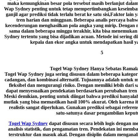
maka kemungkinan besar pola tersebut masih berlanjut dala
Wap Sydney penting untuk tetap mempertimbangkan keseimba
ganjil agar prediksi tidak terlalu berat ke satu sisi,Faktor lain
tren harian dan mingguan. Beberapa analis percaya bahwa
kecenderungan menghasilkan pola angka yang mirip. Dengan m
sama dalam beberapa minggu terakhir, kita bisa menemuka
Sydney tertentu yang bisa dijadikan acuan. Metode ini sering d
kepala dan ekor angka untuk mendapatkan hasil ya
5
Togel Wap Sydney Hanya Sebatas Ramala
Togel Wap Sydney juga sering disusun dalam beberapa kategori
cadangan, dan kombinasi alternatif. Tujuannya adalah untuk m
fleksibel dan mengurangi risiko. Dengan memiliki lebih dari sa
dapat menyesuaikan pendekatan berdasarkan perubahan tren ya
Meski demikian, penting untuk diingat bahwa prediksi hanyala
mutlak yang bisa memastikan hasil 100% akurat. Oleh karena i
realistis sangat diperlukan. Gunakan prediksi sebagai refere
satu-satunya dasar pengambilan keput
Togel Wap Sydney
dapat disusun secara lebih logis dengan m
analisis statistik, dan pengamatan tren. Pendekatan ini memb
terstruktur dan masuk akal. Dengan disiplin dalam menganalis