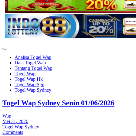
Analisa Togel Wap
Data Togel Wap
Tentang Togel Wap
Togel Wap
Togel Wap Hk
Togel Wap Sgp
Togel Wap Sydney
Togel Wap Sydney Senin 01/06/2026
Wap
Mei 31, 2026
Togel Wap Sydney
Comments