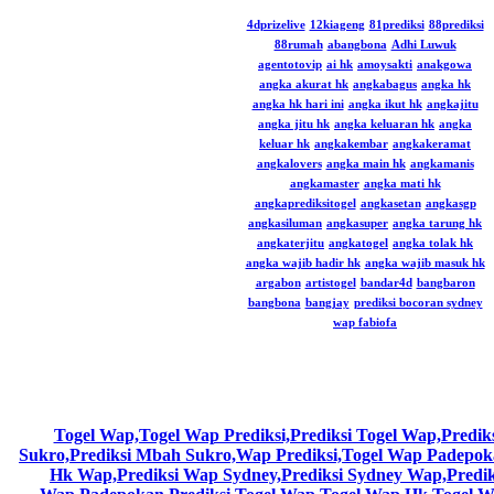
4dprizelive
12kiageng
81prediksi
88prediksi
88rumah
abangbona
Adhi Luwuk
agentotovip
ai hk
amoysakti
anakgowa
angka akurat hk
angkabagus
angka hk
angka hk hari ini
angka ikut hk
angkajitu
angka jitu hk
angka keluaran hk
angka
keluar hk
angkakembar
angkakeramat
angkalovers
angka main hk
angkamanis
angkamaster
angka mati hk
angkaprediksitogel
angkasetan
angkasgp
angkasiluman
angkasuper
angka tarung hk
angkaterjitu
angkatogel
angka tolak hk
angka wajib hadir hk
angka wajib masuk hk
argabon
artistogel
bandar4d
bangbaron
bangbona
bangjay
prediksi bocoran sydney
wap fabiofa
Togel Wap,Togel Wap Prediksi,Prediksi Togel Wap,Predi
Sukro,Prediksi Mbah Sukro,Wap Prediksi,Togel Wap Padepok
Hk Wap,Prediksi Wap Sydney,Prediksi Sydney Wap,Predik