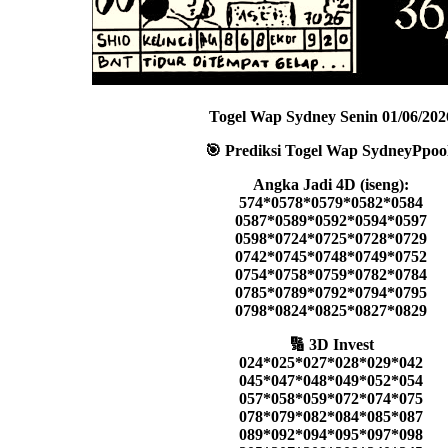
Togel Wap Sydney Senin 01/06/202
🎯 Prediksi Togel Wap SydneyPpoo
Angka Jadi 4D (iseng):
574*0578*0579*0582*0584
0587*0589*0592*0594*0597
0598*0724*0725*0728*0729
0742*0745*0748*0749*0752
0754*0758*0759*0782*0784
0785*0789*0792*0794*0795
0798*0824*0825*0827*0829
🔢 3D Invest
024*025*027*028*029*042
045*047*048*049*052*054
057*058*059*072*074*075
078*079*082*084*085*087
089*092*094*095*097*098