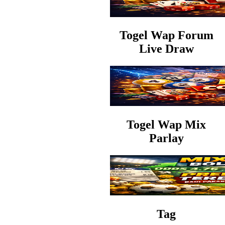
Togel Wap Forum
Live Draw
Togel Wap Mix
Parlay
Tag