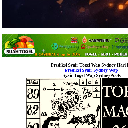
Prediksi Syair Togel Wap Sydney Hari 
Prediksi Syair Sydney Wap
Syair Togel Wap SydneyPools