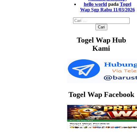
hello world
pada
Togel
Wap Sgp Rabu 11/03/2026
Cari
untuk:
Togel Wap Hub
Kami
Togel Wap Facebook