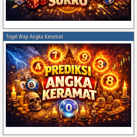
Togel Wap Angka Keramat