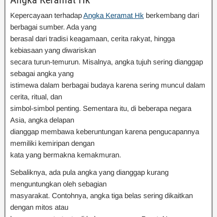
Kepercayaan terhadap
Angka Keramat Hk
berkembang dari
berbagai sumber. Ada yang
berasal dari tradisi keagamaan, cerita rakyat, hingga
kebiasaan yang diwariskan
secara turun-temurun. Misalnya, angka tujuh sering dianggap
sebagai angka yang
istimewa dalam berbagai budaya karena sering muncul dalam
cerita, ritual, dan
simbol-simbol penting. Sementara itu, di beberapa negara
Asia, angka delapan
dianggap membawa keberuntungan karena pengucapannya
memiliki kemiripan dengan
kata yang bermakna kemakmuran.
Sebaliknya, ada pula angka yang dianggap kurang
menguntungkan oleh sebagian
masyarakat. Contohnya, angka tiga belas sering dikaitkan
dengan mitos atau