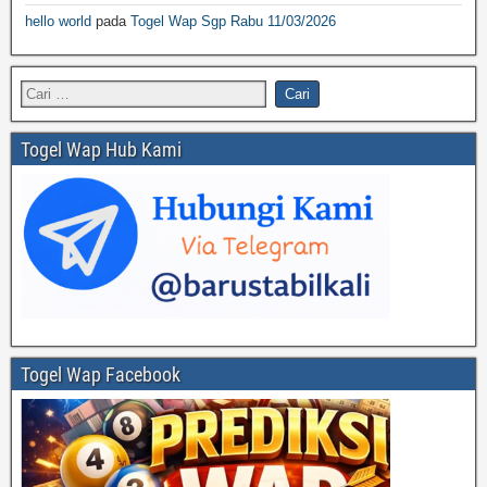
hello world
pada
Togel Wap Sgp Rabu 11/03/2026
Togel Wap Hub Kami
Togel Wap Facebook