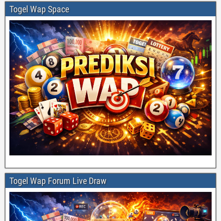
Togel Wap Space
Togel Wap Forum Live Draw