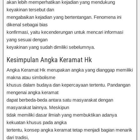
akan lebih memperhatikan kejadian yang mendukung
keyakinan tersebut dan
mengabaikan kejadian yang bertentangan. Fenomena ini
dikenal sebagai bias
konfirmasi, yaitu kecenderungan untuk mencari informasi
yang sesuai dengan
keyakinan yang sudah dimiliki sebelumnya.
Kesimpulan Angka Keramat Hk
Angka Keramat Hk merupakan angka yang dianggap memiliki
makna atau simbolisme
khusus dalam budaya dan kepercayaan tertentu. Pandangan
mengenai angka keramat
dapat berbeda-beda antara satu masyarakat dengan
masyarakat lainnya. Meskipun
tidak memiliki dasar ilmiah yang membuktikan adanya
kekuatan khusus pada angka
tertentu, konsep angka keramat tetap menjadi bagian menarik
dari tradisi,