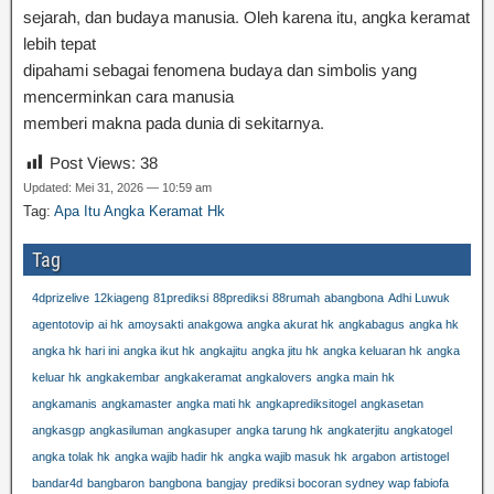
sejarah, dan budaya manusia. Oleh karena itu, angka keramat
lebih tepat
dipahami sebagai fenomena budaya dan simbolis yang
mencerminkan cara manusia
memberi makna pada dunia di sekitarnya.
Post Views:
38
Updated: Mei 31, 2026 — 10:59 am
Tag:
Apa Itu Angka Keramat Hk
Tag
4dprizelive
12kiageng
81prediksi
88prediksi
88rumah
abangbona
Adhi Luwuk
agentotovip
ai hk
amoysakti
anakgowa
angka akurat hk
angkabagus
angka hk
angka hk hari ini
angka ikut hk
angkajitu
angka jitu hk
angka keluaran hk
angka
keluar hk
angkakembar
angkakeramat
angkalovers
angka main hk
angkamanis
angkamaster
angka mati hk
angkaprediksitogel
angkasetan
angkasgp
angkasiluman
angkasuper
angka tarung hk
angkaterjitu
angkatogel
angka tolak hk
angka wajib hadir hk
angka wajib masuk hk
argabon
artistogel
bandar4d
bangbaron
bangbona
bangjay
prediksi bocoran sydney wap fabiofa