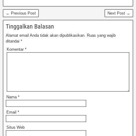
← Previous Post
Next Post →
Tinggalkan Balasan
Alamat email Anda tidak akan dipublikasikan.
Ruas yang wajib
ditandai
*
Komentar
*
Nama
*
Email
*
Situs Web