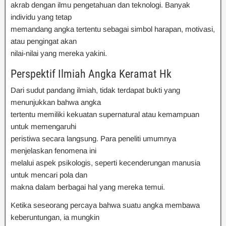
akrab dengan ilmu pengetahuan dan teknologi. Banyak
individu yang tetap
memandang angka tertentu sebagai simbol harapan, motivasi,
atau pengingat akan
nilai-nilai yang mereka yakini.
Perspektif Ilmiah Angka Keramat Hk
Dari sudut pandang ilmiah, tidak terdapat bukti yang
menunjukkan bahwa angka
tertentu memiliki kekuatan supernatural atau kemampuan
untuk memengaruhi
peristiwa secara langsung. Para peneliti umumnya
menjelaskan fenomena ini
melalui aspek psikologis, seperti kecenderungan manusia
untuk mencari pola dan
makna dalam berbagai hal yang mereka temui.
Ketika seseorang percaya bahwa suatu angka membawa
keberuntungan, ia mungkin