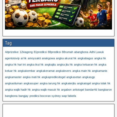
Tag
4dprizelive
12kiageng
81prediksi
88prediksi
88rumah
abangbona
Adhi Luwuk
agentotovip
ai hk
amoysakti
anakgowa
angka akurat hk
angkabagus
angka hk
angka hk hari ini
angka ikut hk
angkajitu
angka jitu hk
angka keluaran hk
angka
keluar hk
angkakembar
angkakeramat
angkalovers
angka main hk
angkamanis
angkamaster
angka mati hk
angkaprediksitogel
angkasetan
angkasgp
angkasiluman
angkasuper
angka tarung hk
angkaterjitu
angkatogel
angka tolak hk
angka wajib hadir hk
angka wajib masuk hk
argabon
artistogel
bandar4d
bangbaron
bangbona
bangjay
prediksi bocoran sydney wap fabiofa