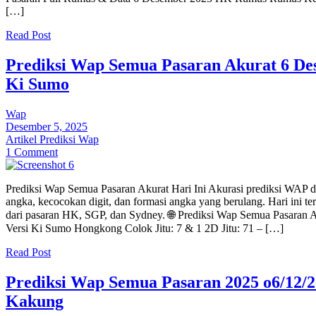
[…]
Read Post
Prediksi Wap Semua Pasaran Akurat 6 De
Ki Sumo
Wap
Desember 5, 2025
Artikel Prediksi Wap
1 Comment
Prediksi Wap Semua Pasaran Akurat Hari Ini Akurasi prediksi WAP d
angka, kecocokan digit, dan formasi angka yang berulang. Hari ini t
dari pasaran HK, SGP, dan Sydney. 🌐 Prediksi Wap Semua Pasaran 
Versi Ki Sumo Hongkong Colok Jitu: 7 & 1 2D Jitu: 71 – […]
Read Post
Prediksi Wap Semua Pasaran 2025 o6/12/
Kakung