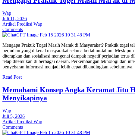
Mengapa Praktik Togel Masih Marak di 
Wap
Juli 11, 2026
Artikel Prediksi Wap
Comments
Mengapa Praktik Togel Masih Marak di Masyarakat? Praktik togel tel
perjudian yang dikenal masyarakat selama bertahun-tahun. Meskipun 
diterapkan dan sosialisasi mengenai dampak negatif perjudian terus di
tetap ditemukan di berbagai daerah. Perkembangan teknologi dan in
penyebaran informasi menjadi lebih cepat dibandingkan sebelumnya.
Read Post
Memahami Konsep Angka Keramat Jitu 
Menyikapinya
Wap
Juli 5, 2026
Artikel Prediksi Wap
Comments