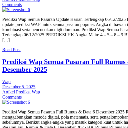
Comments
Prediksi Wap Semua Pasaran Update Harian Terlengkap 06/12/2025
update prediksi WAP untuk semua pasaran populer. Angka di bawah in
kombinasi serta pencocokan digit dominan. Prediksi Wap Semua Pas
Terlengkap 06/12/2025 PREDIKSI HK Angka Main: 4 – 5 – 8 – 9 B
[…]
Read Post
Prediksi Wap Semua Pasaran Full Rumus 
Desember 2025
Wap
Desember 5, 2025
Artikel Prediksi Wap
Comments
Prediksi Wap Semua Pasaran Full Rumus & Data 6 Desember 2025 
menggabungkan metode digital, pola matematis, serta pengelompokan
sebelumnya. Berikut angka-angka yang masuk kategori kuat untuk ha
Pasaran Full Rumus & Data 6 Desember 2025 HK Rumus Rumus Kep