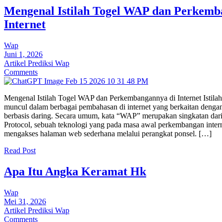
Mengenal Istilah Togel WAP dan Perkemb
Internet
Wap
Juni 1, 2026
Artikel Prediksi Wap
Comments
Mengenal Istilah Togel WAP dan Perkembangannya di Internet Istila
muncul dalam berbagai pembahasan di internet yang berkaitan dengan
berbasis daring. Secara umum, kata “WAP” merupakan singkatan dari
Protocol, sebuah teknologi yang pada masa awal perkembangan intern
mengakses halaman web sederhana melalui perangkat ponsel. […]
Read Post
Apa Itu Angka Keramat Hk
Wap
Mei 31, 2026
Artikel Prediksi Wap
Comments