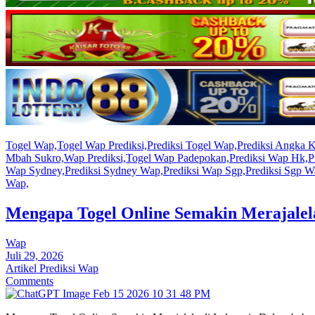
Togel Wap,Togel Wap Prediksi,Prediksi Togel Wap,Prediksi Angka 
Mbah Sukro,Wap Prediksi,Togel Wap Padepokan,Prediksi Wap Hk,Pr
Wap Sydney,Prediksi Sydney Wap,Prediksi Wap Sgp,Prediksi Sgp W
Wap,
Mengapa Togel Online Semakin Merajalela
Wap
Juli 29, 2026
Artikel Prediksi Wap
Comments