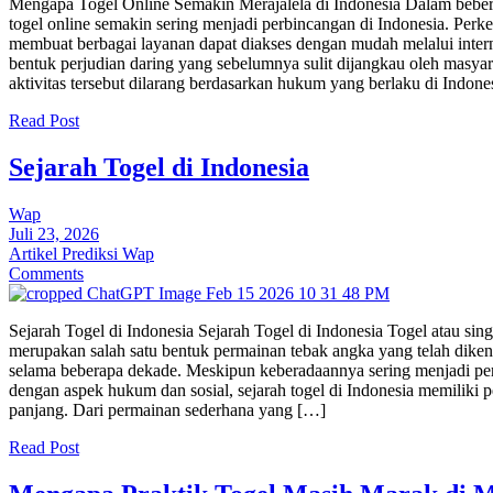
Mengapa Togel Online Semakin Merajalela di Indonesia Dalam beber
togel online semakin sering menjadi perbincangan di Indonesia. Perk
membuat berbagai layanan dapat diakses dengan mudah melalui intern
bentuk perjudian daring yang sebelumnya sulit dijangkau oleh masy
aktivitas tersebut dilarang berdasarkan hukum yang berlaku di Indon
Read Post
Sejarah Togel di Indonesia
Wap
Juli 23, 2026
Artikel Prediksi Wap
Comments
Sejarah Togel di Indonesia Sejarah Togel di Indonesia Togel atau sing
merupakan salah satu bentuk permainan tebak angka yang telah diken
selama beberapa dekade. Meskipun keberadaannya sering menjadi per
dengan aspek hukum dan sosial, sejarah togel di Indonesia memiliki 
panjang. Dari permainan sederhana yang […]
Read Post