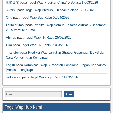
啪啪导航
pada
Togel Wap Prediksi China4D Selasa 17/03/2026
333985
pada
Togel Wap Prediksi China4D Selasa 17/03/2026
Ortu
pada
Togel Wap Sgp Rabu 08/04/2026
zoritoler imol
pada
Prediksi Wap Semua Pasaran Akurat 6 Desember
2025 Versi Ki Sumo
Ahmad
pada
Togel Wap Hk Rabu 25/02/2026
zika
pada
Togel Wap Hk Senin 09/03/2026
️ Transfer
pada
Prediksi Wap Lanjutan Strategi Gabungan BBFS dan
Cara Penyaringan Kombinasi
Log In
pada
Kombinasi Wap 3 Pasaran Hongkong Singapura Sydney
(Analisis Lengkap)
hello world
pada
Togel Wap Sgp Rabu 11/03/2026
Togel Wap Hub Kami