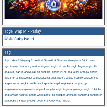
Togel Wap Mix Parlay
Tag
4dprizelive
12kiageng
81prediksi
88prediksi
88rumah
abangbona
Adhi Luwuk
agentotovip
ai hk
amoysakti
anakgowa
angka akurat hk
angkabagus
angka hk
angka hk hari ini
angka ikut hk
angkajitu
angka jitu hk
angka keluaran hk
angka
keluar hk
angkakembar
angkakeramat
angkalovers
angka main hk
angkamanis
angkamaster
angka mati hk
angkaprediksitogel
angkasetan
angkasgp
angkasiluman
angkasuper
angka tarung hk
angkaterjitu
angkatogel
angka tolak hk
angka wajib hadir hk
angka wajib masuk hk
argabon
artistogel
bandar4d
bangbaron
bangbona
bangjay
prediksi bocoran sydney wap fabiofa