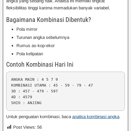
angka yang sedang naik. Analisa ini memiliki tingkat
fleksibilitas tinggi karena memadukan banyak variabel.
Bagaimana Kombinasi Dibentuk?
Pola mirror
Turunan angka sebelumnya
Rumus as-kop-ekor
Pola kelipatan
Contoh Kombinasi Hari Ini
ANGKA MAIN : 4 5 7 9

KOMBINASI UTAMA : 45 - 59 - 79 - 47

3D : 457 - 479 - 597

4D : 4579

Untuk penguatan kombinasi, baca
analisa kombinasi angka
.
Post Views:
56