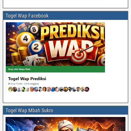
Togel Wap Facebook
Togel Wap Mbah Sukro