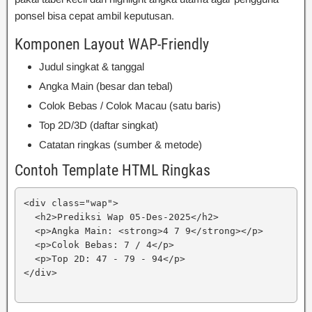
ponsel bisa cepat ambil keputusan.
Komponen Layout WAP-Friendly
Judul singkat & tanggal
Angka Main (besar dan tebal)
Colok Bebas / Colok Macau (satu baris)
Top 2D/3D (daftar singkat)
Catatan ringkas (sumber & metode)
Contoh Template HTML Ringkas
<div class="wap">

  <h2>Prediksi Wap 05-Des-2025</h2>

  <p>Angka Main: <strong>4 7 9</strong></p>

  <p>Colok Bebas: 7 / 4</p>

  <p>Top 2D: 47 - 79 - 94</p>

</div>
