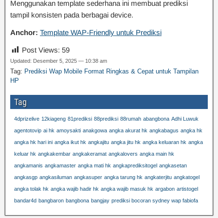
Menggunakan template sederhana ini membuat prediksi
tampil konsisten pada berbagai device.
Anchor:
Template WAP-Friendly untuk Prediksi
Post Views:
59
Updated: Desember 5, 2025 — 10:38 am
Tag:
Prediksi Wap Mobile Format Ringkas & Cepat untuk Tampilan
HP
Tag
4dprizelive
12kiageng
81prediksi
88prediksi
88rumah
abangbona
Adhi Luwuk
agentotovip
ai hk
amoysakti
anakgowa
angka akurat hk
angkabagus
angka hk
angka hk hari ini
angka ikut hk
angkajitu
angka jitu hk
angka keluaran hk
angka
keluar hk
angkakembar
angkakeramat
angkalovers
angka main hk
angkamanis
angkamaster
angka mati hk
angkaprediksitogel
angkasetan
angkasgp
angkasiluman
angkasuper
angka tarung hk
angkaterjitu
angkatogel
angka tolak hk
angka wajib hadir hk
angka wajib masuk hk
argabon
artistogel
bandar4d
bangbaron
bangbona
bangjay
prediksi bocoran sydney wap fabiofa