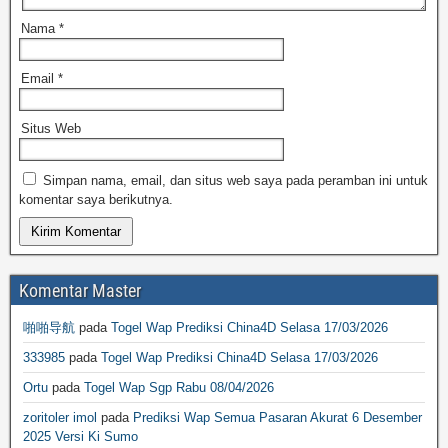
Nama
*
Email
*
Situs Web
Simpan nama, email, dan situs web saya pada peramban ini untuk
komentar saya berikutnya.
Komentar Master
啪啪导航
pada
Togel Wap Prediksi China4D Selasa 17/03/2026
333985
pada
Togel Wap Prediksi China4D Selasa 17/03/2026
Ortu
pada
Togel Wap Sgp Rabu 08/04/2026
zoritoler imol
pada
Prediksi Wap Semua Pasaran Akurat 6 Desember
2025 Versi Ki Sumo