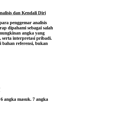
lisis dan Kendali Diri
 para penggemar analisis
rap dipahami sebagai salah
mungkinan angka yang
serta interpretasi pribadi.
 bahan referensi, bukan
7
sa 6 angka masuk. 7 angka