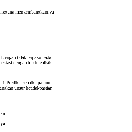
ak pengguna mengembangkannya
. Dengan tidak terpaku pada
ktasi dengan lebih realistis.
i. Prediksi sebaik apa pun
angkan unsur ketidakpastian
:
ian
nya