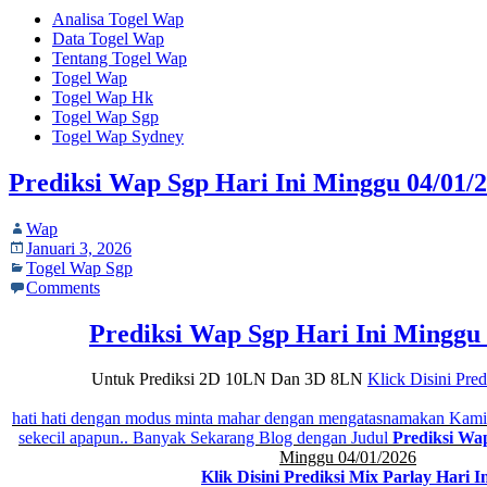
Analisa Togel Wap
Data Togel Wap
Tentang Togel Wap
Togel Wap
Togel Wap Hk
Togel Wap Sgp
Togel Wap Sydney
Prediksi Wap Sgp Hari Ini Minggu 04/01/
Wap
Januari 3, 2026
Togel Wap Sgp
Comments
Prediksi Wap Sgp Hari Ini Minggu 
Untuk Prediksi 2D 10LN Dan 3D 8LN
Klick Disini Pred
hati hati dengan modus minta mahar dengan mengatasnamakan Kami
sekecil apapun.. Banyak Sekarang Blog dengan Judul
Prediksi W
Minggu 04/01/2026
Klik Disini Prediksi Mix Parlay Hari I