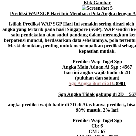
Klik Gambar
Prediksi WAP SGP Hari Ini: Membaca Pola Angka dengan Ana
Istilah Prediksi WAP SGP Hari Ini semakin sering dicari oleh
angka yang tertarik pada hasil Singapore (SGP). WAP sendiri ke
satu pendekatan atau sudut pandang dalam merangkum ke
berpotensi muncul, berdasarkan data sebelumnya, pola tertentu, 
Meski demikian, penting untuk menempatkan prediksi sebagai
kepastian mutlak.
Prediksi Wap Togel Sgp
Angka Main Aduan Ai Sgp : 4567
hari ini angka wajib hadir di 2D
(puluhan dan satuan)
Sgp Angka ikut di 2D
: 8901
Sgp Angka Tidak gabung di 2D = 56
angka prediksi wajib hadir di 2D di Atas hanya prediksi,, bi
98% masuk, 2% lari
Prediksi Wap Togel Sgp
Cb: 6
CM : 67