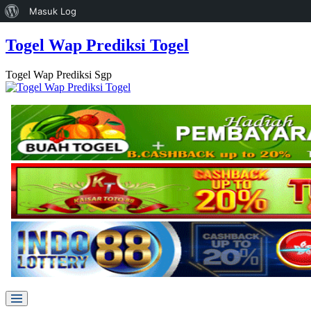
Tentang
Masuk Log
WordPress
Togel Wap Prediksi Togel
Togel Wap Prediksi Sgp