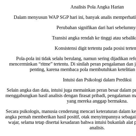
Analisis Pola Angka Harian
Dalam menyusun WAP SGP hari ini, banyak analis memperhatikan
Perubahan signifikan dari hari sebelumny
Transisi angka rendah ke tinggi atau sebali
Konsistensi digit tertentu pada posisi terte
Pola-pola ini tidak selalu berulang, namun sering dijadikan re
mencerminkan “ritme” tertentu. Di sinilah peran pengalaman dan j
penting, karena membaca pola membutuhkan ketelitian
Intuisi dan Psikologi dalam Prediksi
Selain angka dan data, intuisi juga memainkan peran besar dalam 
menggabungkan hasil analisis dengan firasat pribadi, pengalaman ma
yang mereka anggap bermakna.
Secara psikologis, manusia cenderung mencari keteraturan dalam ke
angka pernah memberikan hasil positif, otak menyimpannya sebagai r
wajar, selama tetap disertai kesadaran bahwa intuisi bukanlah alat
analisis.