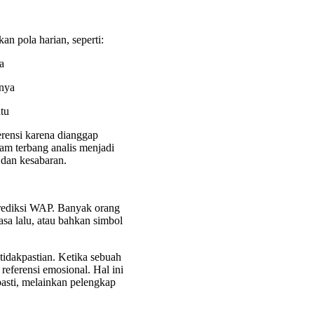
 pola harian, seperti:
a
knya
ntu
ferensi karena dianggap
am terbang analis menjadi
 dan kesabaran.
prediksi WAP. Banyak orang
sa lalu, atau bahkan simbol
tidakpastian. Ketika sebuah
eferensi emosional. Hal ini
 pasti, melainkan pelengkap