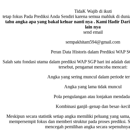
TidaK Wajib di ikuti
tetap fokus Pada Prediksi Anda Sendiri karena semua mahluk di dunia
tahu angka apa yang bakal keluar nanti nya . Kami Hadir Da
lain nya
send email
sempakhitam594@gmail.com
Peran Data Historis dalam Prediksi WAP 
Salah satu fondasi utama dalam prediksi WAP SGP hari ini adalah dat
tersebut, pengamat mencoba mencari:
Angka yang sering muncul dalam periode ter
Angka yang lama tidak muncul
Pola pengulangan atau lonjakan mendad
Kombinasi ganjil–genap dan besar–kecil
Meskipun secara statistik setiap angka memiliki peluang yang sama,
mempersempit fokus dan memberi struktur pada proses prediksi. S
mencegah pemilihan angka secara sepenuhnya