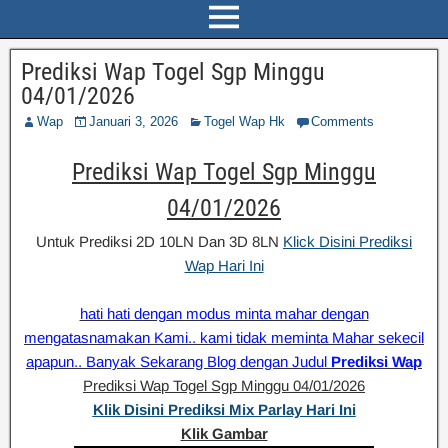
Prediksi Wap Togel Sgp Minggu
04/01/2026
Wap
Januari 3, 2026
Togel Wap Hk
Comments
Prediksi Wap Togel Sgp Minggu
04/01/2026
Untuk Prediksi 2D 10LN Dan 3D 8LN
Klick Disini Prediksi
Wap Hari Ini
hati hati dengan modus minta mahar dengan
mengatasnamakan Kami.. kami tidak meminta Mahar sekecil
apapun.. Banyak Sekarang Blog dengan Judul
Prediksi Wap
Prediksi Wap Togel Sgp Minggu 04/01/2026
Klik Disini Prediksi Mix Parlay Hari Ini
Klik Gambar