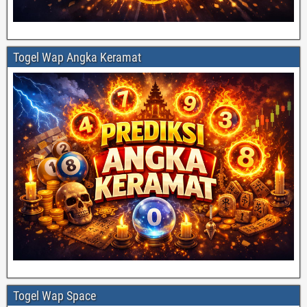
Togel Wap Angka Keramat
Togel Wap Space