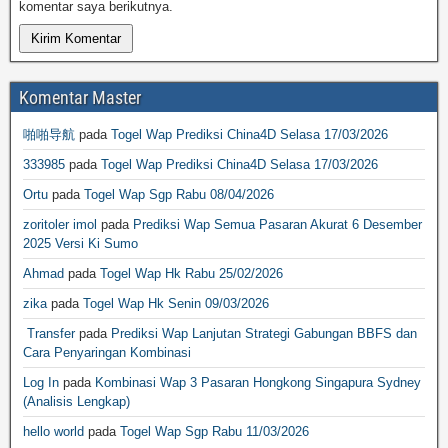
komentar saya berikutnya.
Komentar Master
啪啪导航
pada
Togel Wap Prediksi China4D Selasa 17/03/2026
333985
pada
Togel Wap Prediksi China4D Selasa 17/03/2026
Ortu
pada
Togel Wap Sgp Rabu 08/04/2026
zoritoler imol
pada
Prediksi Wap Semua Pasaran Akurat 6 Desember
2025 Versi Ki Sumo
Ahmad
pada
Togel Wap Hk Rabu 25/02/2026
zika
pada
Togel Wap Hk Senin 09/03/2026
️ Transfer
pada
Prediksi Wap Lanjutan Strategi Gabungan BBFS dan
Cara Penyaringan Kombinasi
Log In
pada
Kombinasi Wap 3 Pasaran Hongkong Singapura Sydney
(Analisis Lengkap)
hello world
pada
Togel Wap Sgp Rabu 11/03/2026