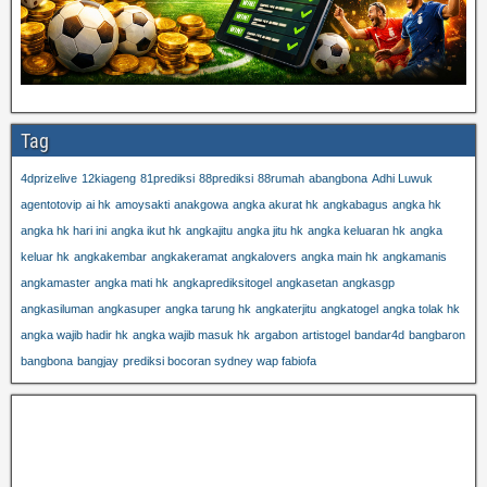
Tag
4dprizelive
12kiageng
81prediksi
88prediksi
88rumah
abangbona
Adhi Luwuk
agentotovip
ai hk
amoysakti
anakgowa
angka akurat hk
angkabagus
angka hk
angka hk hari ini
angka ikut hk
angkajitu
angka jitu hk
angka keluaran hk
angka
keluar hk
angkakembar
angkakeramat
angkalovers
angka main hk
angkamanis
angkamaster
angka mati hk
angkaprediksitogel
angkasetan
angkasgp
angkasiluman
angkasuper
angka tarung hk
angkaterjitu
angkatogel
angka tolak hk
angka wajib hadir hk
angka wajib masuk hk
argabon
artistogel
bandar4d
bangbaron
bangbona
bangjay
prediksi bocoran sydney wap fabiofa