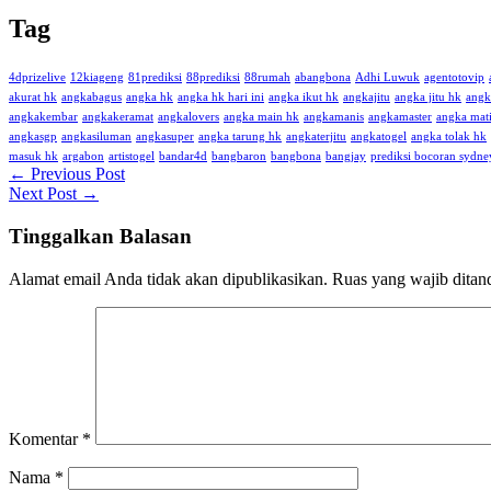
Tag
4dprizelive
12kiageng
81prediksi
88prediksi
88rumah
abangbona
Adhi Luwuk
agentotovip
akurat hk
angkabagus
angka hk
angka hk hari ini
angka ikut hk
angkajitu
angka jitu hk
angk
angkakembar
angkakeramat
angkalovers
angka main hk
angkamanis
angkamaster
angka mat
angkasgp
angkasiluman
angkasuper
angka tarung hk
angkaterjitu
angkatogel
angka tolak hk
masuk hk
argabon
artistogel
bandar4d
bangbaron
bangbona
bangjay
prediksi bocoran sydne
← Previous Post
Next Post →
Tinggalkan Balasan
Alamat email Anda tidak akan dipublikasikan.
Ruas yang wajib ditan
Komentar
*
Nama
*