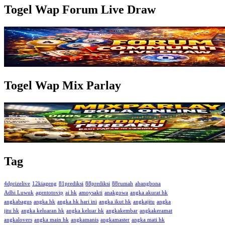
Togel Wap Forum Live Draw
Togel Wap Mix Parlay
Tag
4dprizelive
12kiageng
81prediksi
88prediksi
88rumah
abangbona
Adhi Luwuk
agentotovip
ai hk
amoysakti
anakgowa
angka akurat hk
angkabagus
angka hk
angka hk hari ini
angka ikut hk
angkajitu
angka
jitu hk
angka keluaran hk
angka keluar hk
angkakembar
angkakeramat
angkalovers
angka main hk
angkamanis
angkamaster
angka mati hk