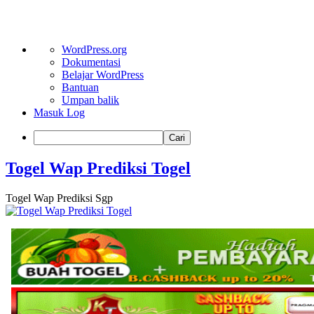
Tentang
WordPress.org
WordPress
Dokumentasi
Belajar WordPress
Bantuan
Umpan balik
Masuk Log
Cari
Togel Wap Prediksi Togel
Togel Wap Prediksi Sgp