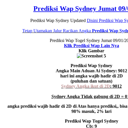
Prediksi Wap Sydney Jumat 09/
Prediksi Wap Sydney Updated
Disini Prediksi Wap S
Tetap Utamakan Jalur Racikan Angka
Prediksi Wap Syd
Prediksi Wap Togel Sydney Jumat 09/01/2
Klik Prediksi Wap Lain Nya
Klik Gambar
Prediksi Wap Sydney
Angka Main Aduan Ai Sydney: 9012
hari ini angka wajib hadir di 2D
(puluhan dan satuan)
Sydney Angka ikut di 2D
: 9012
Sydney Angka Tidak gabung di 2D = 0
angka prediksi wajib hadir di 2D di Atas hanya prediksi,, bi
98% masuk, 2% lari
Prediksi Wap Togel Sydney
Cb: 9