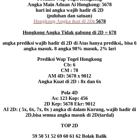
Angka Main Aduan Ai Hongkong: 5678
hari ini angka wajib hadir di 2D
(puluhan dan satuan)
Hongkong Angka ikut di 2D
: 5678
Hongkong Angka Tidak gabung di 2D = 678
angka prediksi wajib hadir di 2D di Atas hanya prediksi,, bisa 6
angka masuk. 8 angka 98% masuk, 2% lari
Prediksi Wap Togel Hongkong
Cb: 6
CM : 78
AM 4D: 5678 x 9012
Angka Kuat di 2D : 8x dan 6x
Pola 4D
As: 123 Kop: 456
2D Kep: 5678 Ekr: 9012
AI 2D: ( 5x, 6x, 7x, 0x ) angka di dalam Kurung, wajib hadir di
2D,bisa semua angka masuk di 2D(tardal)
TOP 2D
59 50 51 52 69 60 61 62 Bolak Balik