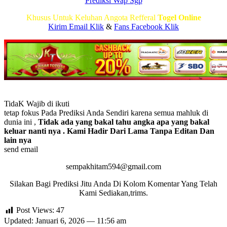
Prediksi Wap Sgp
Khusus Untuk Keluhan Angota Refferal
Togel Online
Kirim Email Klik
&
Fans Facebook Klik
TidaK Wajib di ikuti
tetap fokus Pada Prediksi Anda Sendiri karena semua mahluk di
dunia ini ,
Tidak ada yang bakal tahu angka apa yang bakal
keluar nanti nya . Kami Hadir Dari Lama Tanpa Editan Dan
lain nya
send email
sempakhitam594@gmail.com
Silakan Bagi Prediksi Jitu Anda Di Kolom Komentar Yang Telah
Kami Sediakan,trims.
Post Views:
47
Updated: Januari 6, 2026 — 11:56 am