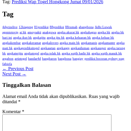
Tag:
Prediksi Wap Togel Hongkong Jumat 09/01/2026
Tag
4dprizelive
12kiageng
81prediksi
88prediksi
88rumah
abangbona
Adhi Luwuk
agentotovip
ai hk
amoysakti
anakgowa
angka akurat hk
angkabagus
angka hk
angka hk
hari ini
angka ikut hk
angkajitu
angka jitu hk
angka keluaran hk
angka keluar hk
angkakembar
angkakeramat
angkalovers
angka main hk
angkamanis
angkamaster
angka
mati hk
angkaprediksitogel
angkasetan
angkasgp
angkasiluman
angkasuper
angka tarung
hk
angkaterjitu
angkatogel
angka tolak hk
angka wajib hadir hk
angka wajib masuk hk
argabon
artistogel
bandar4d
bangbaron
bangbona
bangjay
prediksi bocoran sydney wap
fabiofa
← Previous Post
Next Post →
Tinggalkan Balasan
Alamat email Anda tidak akan dipublikasikan.
Ruas yang wajib
ditandai
*
Komentar
*