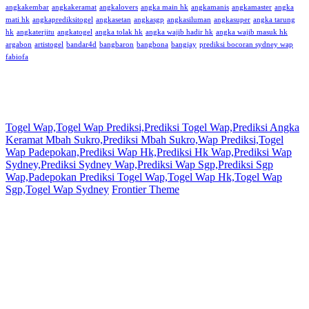
angkakembar
angkakeramat
angkalovers
angka main hk
angkamanis
angkamaster
angka
mati hk
angkaprediksitogel
angkasetan
angkasgp
angkasiluman
angkasuper
angka tarung
hk
angkaterjitu
angkatogel
angka tolak hk
angka wajib hadir hk
angka wajib masuk hk
argabon
artistogel
bandar4d
bangbaron
bangbona
bangjay
prediksi bocoran sydney wap
fabiofa
Togel Wap,Togel Wap Prediksi,Prediksi Togel Wap,Prediksi Angka
Keramat Mbah Sukro,Prediksi Mbah Sukro,Wap Prediksi,Togel
Wap Padepokan,Prediksi Wap Hk,Prediksi Hk Wap,Prediksi Wap
Sydney,Prediksi Sydney Wap,Prediksi Wap Sgp,Prediksi Sgp
Wap,Padepokan Prediksi Togel Wap,Togel Wap Hk,Togel Wap
Sgp,Togel Wap Sydney
Frontier Theme