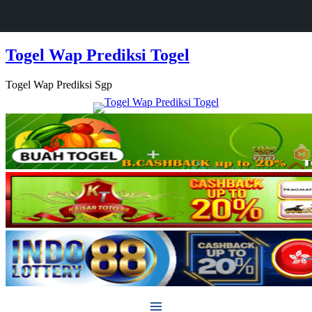
Togel Wap Prediksi Togel
Togel Wap Prediksi Sgp