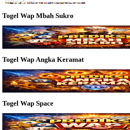
Togel Wap Mbah Sukro
Togel Wap Angka Keramat
Togel Wap Space