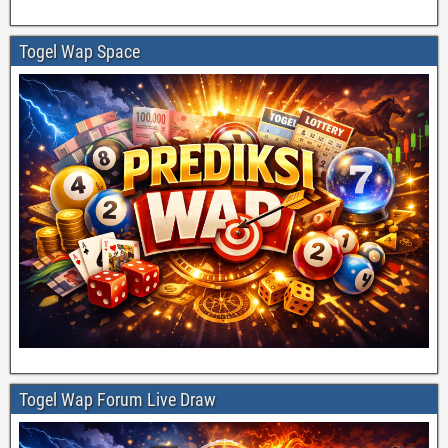
Togel Wap Space
Togel Wap Forum Live Draw