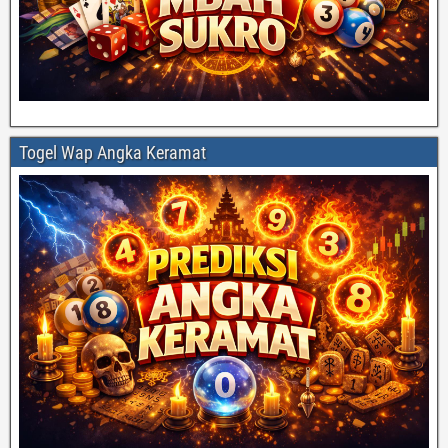
Togel Wap Angka Keramat