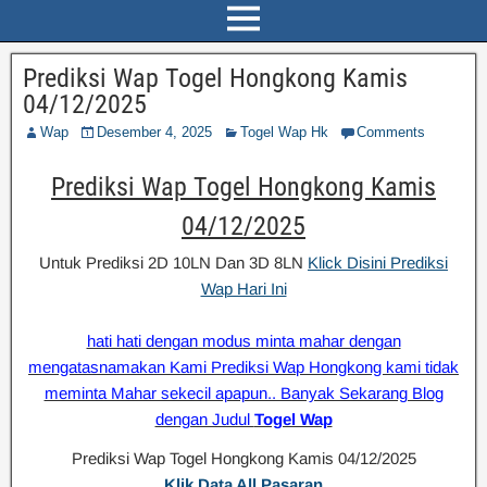
Prediksi Wap Togel Hongkong Kamis
04/12/2025
Wap
Desember 4, 2025
Togel Wap Hk
Comments
Prediksi Wap Togel Hongkong Kamis
04/12/2025
Untuk Prediksi 2D 10LN Dan 3D 8LN
Klick Disini Prediksi
Wap Hari Ini
hati hati dengan modus minta mahar dengan
mengatasnamakan Kami Prediksi Wap Hongkong kami tidak
meminta Mahar sekecil apapun.. Banyak Sekarang Blog
dengan Judul
Togel Wap
Prediksi Wap Togel Hongkong Kamis 04/12/2025
Klik Data All Pasaran