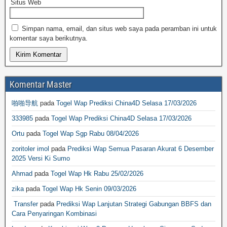
Situs Web
Simpan nama, email, dan situs web saya pada peramban ini untuk
komentar saya berikutnya.
Komentar Master
啪啪导航
pada
Togel Wap Prediksi China4D Selasa 17/03/2026
333985
pada
Togel Wap Prediksi China4D Selasa 17/03/2026
Ortu
pada
Togel Wap Sgp Rabu 08/04/2026
zoritoler imol
pada
Prediksi Wap Semua Pasaran Akurat 6 Desember
2025 Versi Ki Sumo
Ahmad
pada
Togel Wap Hk Rabu 25/02/2026
zika
pada
Togel Wap Hk Senin 09/03/2026
️ Transfer
pada
Prediksi Wap Lanjutan Strategi Gabungan BBFS dan
Cara Penyaringan Kombinasi