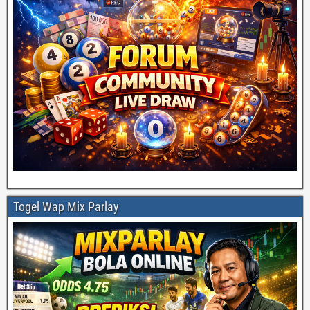
Togel Wap Mix Parlay