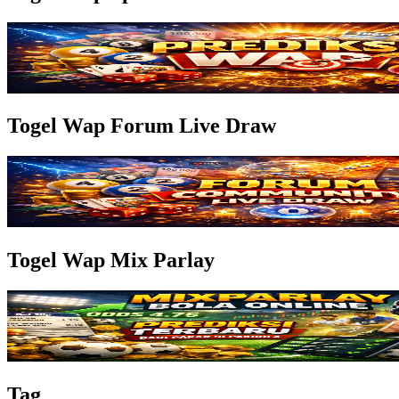
Togel Wap Forum Live Draw
Togel Wap Mix Parlay
Tag