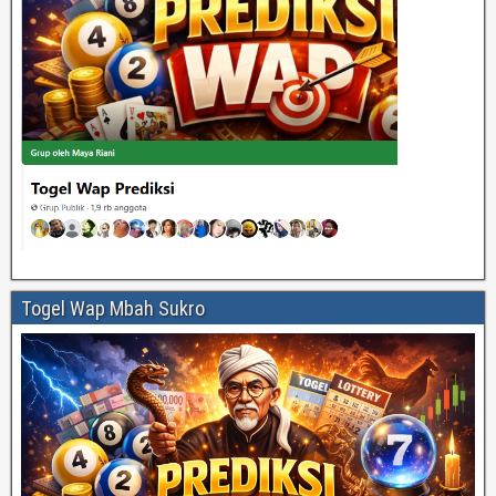
Togel Wap Mbah Sukro