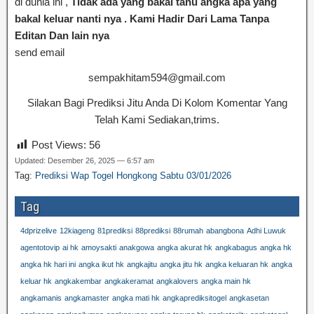
di dunia ini ,
Tidak ada yang bakal tahu angka apa yang
bakal keluar nanti nya . Kami Hadir Dari Lama Tanpa
Editan Dan lain nya
send email
sempakhitam594@gmail.com
Silakan Bagi Prediksi Jitu Anda Di Kolom Komentar Yang
Telah Kami Sediakan,trims.
Post Views:
56
Updated: Desember 26, 2025 — 6:57 am
Tag:
Prediksi Wap Togel Hongkong Sabtu 03/01/2026
Tag
4dprizelive
12kiageng
81prediksi
88prediksi
88rumah
abangbona
Adhi Luwuk
agentotovip
ai hk
amoysakti
anakgowa
angka akurat hk
angkabagus
angka hk
angka hk hari ini
angka ikut hk
angkajitu
angka jitu hk
angka keluaran hk
angka
keluar hk
angkakembar
angkakeramat
angkalovers
angka main hk
angkamanis
angkamaster
angka mati hk
angkaprediksitogel
angkasetan