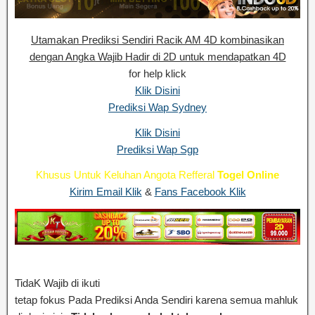
Utamakan Prediksi Sendiri Racik AM 4D kombinasikan
dengan Angka Wajib Hadir di 2D untuk mendapatkan 4D
for help klick
Klik Disini
Prediksi Wap Sydney
Klik Disini
Prediksi Wap Sgp
Khusus Untuk Keluhan Angota Refferal
Togel Online
Kirim Email Klik
&
Fans Facebook Klik
TidaK Wajib di ikuti
tetap fokus Pada Prediksi Anda Sendiri karena semua mahluk