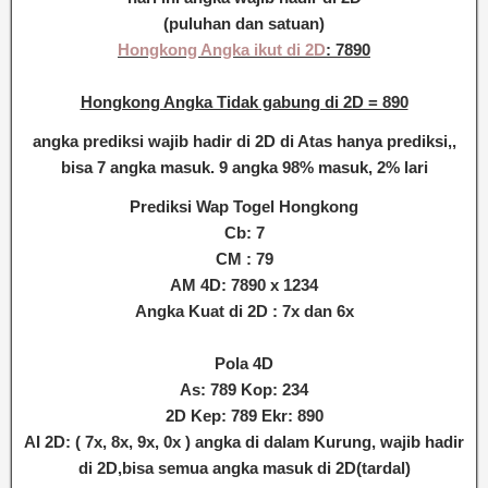
(puluhan dan satuan)
Hongkong Angka ikut di 2D
: 7890
Hongkong Angka Tidak gabung di 2D = 890
angka prediksi wajib hadir di 2D di Atas hanya prediksi,,
bisa 7 angka masuk. 9 angka 98% masuk, 2% lari
Prediksi Wap Togel Hongkong
Cb: 7
CM : 79
AM 4D: 7890 x 1234
Angka Kuat di 2D : 7x dan 6x
Pola 4D
As: 789 Kop: 234
2D Kep: 789 Ekr: 890
AI 2D: ( 7x, 8x, 9x, 0x ) angka di dalam Kurung, wajib hadir
di 2D,bisa semua angka masuk di 2D(tardal)