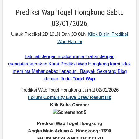
Prediksi Wap Togel Hongkong Sabtu
03/01/2026
Untuk Prediksi 2D 10LN Dan 3D 8LN
Klick Disini Prediksi
Wap Hari Ini
hati hati dengan modus minta mahar dengan
mengatasnamakan Kami Prediksi Wap Hongkong kami tidak
meminta Mahar sekecil apapun.. Banyak Sekarang Blog
dengan Judul
Togel Wap
Prediksi Wap Togel Hongkong Jumat 02/01/2026
Forum Comunity Llive Draw Result Hk
Klik Buka Gambar
Prediksi Wap Togel Hongkong
Angka Main Aduan Ai Hongkong: 7890
hari ini angka wajib hadir di 2D