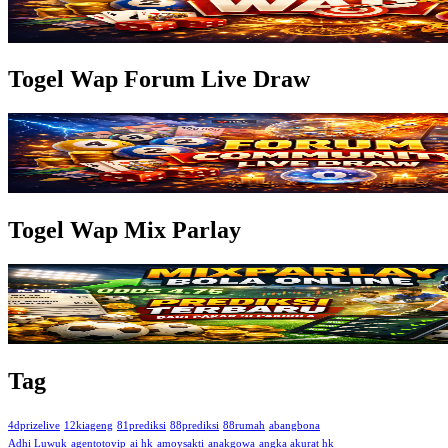
Togel Wap Forum Live Draw
Togel Wap Mix Parlay
Tag
4dprizelive
12kiageng
81prediksi
88prediksi
88rumah
abangbona
Adhi Luwuk
agentotovip
ai hk
amoysakti
anakgowa
angka akurat hk