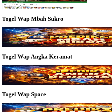
Togel Wap Mbah Sukro
Togel Wap Angka Keramat
Togel Wap Space