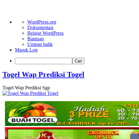
Tentang
WordPress.org
WordPress
Dokumentasi
Belajar WordPress
Bantuan
Umpan balik
Masuk Log
Cari
Togel Wap Prediksi Togel
Togel Wap Prediksi Sgp