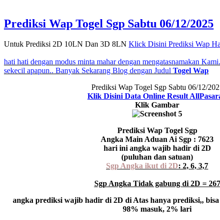
Prediksi Wap Togel Sgp Sabtu 06/12/2025
Untuk Prediksi 2D 10LN Dan 3D 8LN
Klick Disini Prediksi Wap Har
hati hati dengan modus minta mahar dengan mengatasnamakan Kami.
sekecil apapun.. Banyak Sekarang Blog dengan Judul
Togel Wap
Prediksi Wap Togel Sgp Sabtu 06/12/202
Klik Disini Data Online Result AllPasa
Klik Gambar
Prediksi Wap Togel Sgp
Angka Main Aduan Ai Sgp : 7623
hari ini angka wajib hadir di 2D
(puluhan dan satuan)
Sgp Angka ikut di 2D
: 2, 6, 3,7
Sgp Angka Tidak gabung di 2D = 26
angka prediksi wajib hadir di 2D di Atas hanya prediksi,, bi
98% masuk, 2% lari