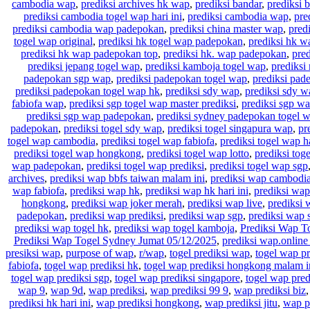
cambodia wap
,
prediksi archives hk wap
,
prediksi bandar
,
prediksi 
prediksi cambodia togel wap hari ini
,
prediksi cambodia wap
,
pre
prediksi cambodia wap padepokan
,
prediksi china master wap
,
pred
togel wap original
,
prediksi hk togel wap padepokan
,
prediksi hk w
prediksi hk wap padepokan top
,
prediksi hk. wap padepokan
,
pre
prediksi jepang togel wap
,
prediksi kamboja togel wap
,
prediksi
padepokan sgp wap
,
prediksi padepokan togel wap
,
prediksi pad
prediksi padepokan togel wap hk
,
prediksi sdy wap
,
prediksi sdy 
fabiofa wap
,
prediksi sgp togel wap master prediksi
,
prediksi sgp w
prediksi sgp wap padepokan
,
prediksi sydney padepokan togel 
padepokan
,
prediksi togel sdy wap
,
prediksi togel singapura wap
,
pr
togel wap cambodia
,
prediksi togel wap fabiofa
,
prediksi togel wap ha
prediksi togel wap hongkong
,
prediksi togel wap lotto
,
prediksi tog
wap padepokan
,
prediksi togel wap prediksi
,
prediksi togel wap sgp
archives
,
prediksi wap bbfs taiwan malam ini
,
prediksi wap cambodi
wap fabiofa
,
prediksi wap hk
,
prediksi wap hk hari ini
,
prediksi wap
hongkong
,
prediksi wap joker merah
,
prediksi wap live
,
prediksi 
padepokan
,
prediksi wap prediksi
,
prediksi wap sgp
,
prediksi wap 
prediksi wap togel hk
,
prediksi wap togel kamboja
,
Prediksi Wap T
Prediksi Wap Togel Sydney Jumat 05/12/2025
,
prediksi wap.online 
presiksi wap
,
purpose of wap
,
r/wap
,
togel prediksi wap
,
togel wap pr
fabiofa
,
togel wap prediksi hk
,
togel wap prediksi hongkong malam i
togel wap prediksi sgp
,
togel wap prediksi singapore
,
togel wap pred
wap 9
,
wap 9d
,
wap prediksi
,
wap prediksi 99 9
,
wap prediksi biz
prediksi hk hari ini
,
wap prediksi hongkong
,
wap prediksi jitu
,
wap pr