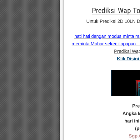
Prediksi Wap T
Untuk Prediksi 2D 10LN
hati hati dengan modus minta 
meminta Mahar sekecil apapun..
Prediksi Wa
Klik Disini
Pre
Angka M
hari in
(p
Sgp 