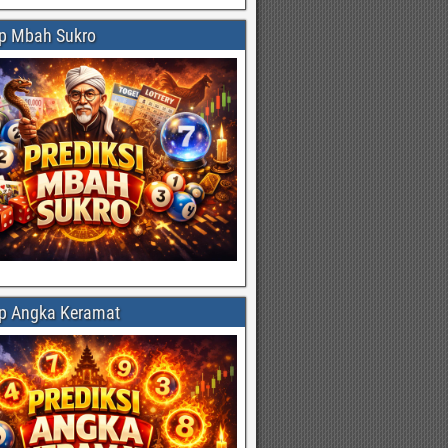
p Mbah Sukro
p Angka Keramat