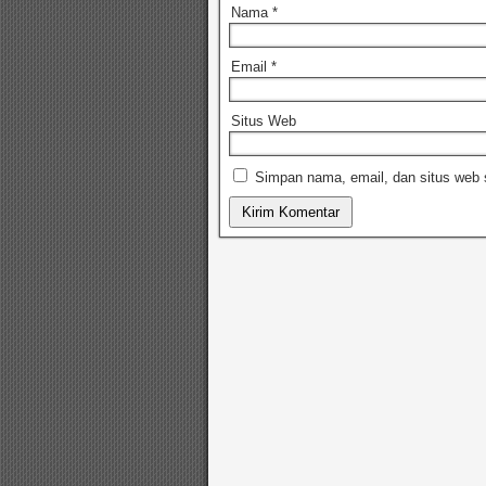
Nama
*
Email
*
Situs Web
Simpan nama, email, dan situs web 