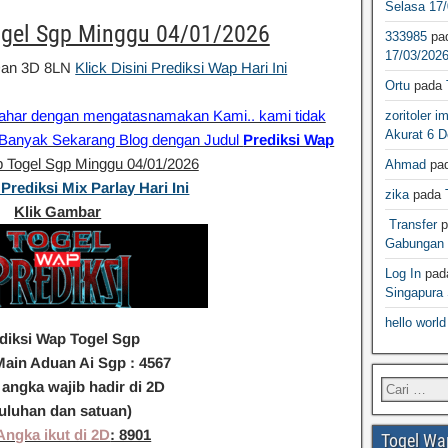
Selasa 17
ogel Sgp Minggu 04/01/2026
333985
pa
17/03/202
 Dan 3D 8LN
Klick Disini Prediksi Wap Hari Ini
Ortu
pada
mahar dengan mengatasnamakan Kami.. kami tidak
zoritoler im
Akurat 6 
 Banyak Sekarang Blog dengan Judul
Prediksi Wap
p Togel Sgp Minggu 04/01/2026
Ahmad
pa
 Prediksi Mix Parlay Hari Ini
zika
pada
Klik Gambar
️ Transfer
p
Gabungan 
Log In
pad
Singapura 
hello world
diksi Wap Togel Sgp
ain Aduan Ai Sgp : 4567
i angka wajib hadir di 2D
uluhan dan satuan)
Angka ikut di 2D
: 8901
Togel Wa