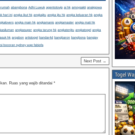
8rumah
abangbona
Adhi Luwuk
agentotovip
ai hk
amoysakti
anakgowa
k hari ini
angka ikut hk
angkajitu
angka jitu hk
angka keluaran hk
angka
gkalovers
angka main hk
angkamanis
angkamaster
angka mati hk
kasiluman
angkasuper
angka tarung hk
angkaterjitu
angkatogel
angka
asuk hk
argabon
artistogel
bandar4d
bangbaron
bangbona
bangjay
ksi bocoran sydney wap fabiofa
Next Post →
Togel Wa
ikan.
Ruas yang wajib ditandai
*