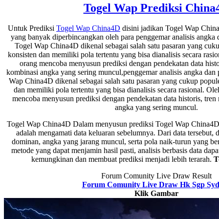
Togel Wap Prediksi China
Untuk Prediksi
Togel Wap China4D
disini jadikan Togel Wap China
yang banyak diperbincangkan oleh para penggemar analisis angka da
Togel Wap China4D dikenal sebagai salah satu pasaran yang cuku
konsisten dan memiliki pola tertentu yang bisa dianalisis secara rasi
orang mencoba menyusun prediksi dengan pendekatan data histor
kombinasi angka yang sering muncul,penggemar analisis angka dan pe
Wap China4D dikenal sebagai salah satu pasaran yang cukup popule
dan memiliki pola tertentu yang bisa dianalisis secara rasional. Ol
mencoba menyusun prediksi dengan pendekatan data historis, tren
angka yang sering muncul.
Togel Wap China4D Dalam menyusun prediksi Togel Wap China4D,
adalah mengamati data keluaran sebelumnya. Dari data tersebut, d
dominan, angka yang jarang muncul, serta pola naik-turun yang be
metode yang dapat menjamin hasil pasti, analisis berbasis data d
kemungkinan dan membuat prediksi menjadi lebih terarah.
T
Forum Comunity Live Draw Result
Forum Comunity Live Draw Hk Sgp Sy
Klik Gambar