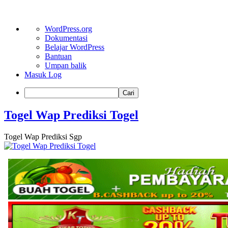
Tentang
WordPress.org
WordPress
Dokumentasi
Belajar WordPress
Bantuan
Umpan balik
Masuk Log
Cari
Togel Wap Prediksi Togel
Togel Wap Prediksi Sgp